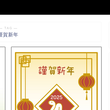
― TAG ―
謹賀新年