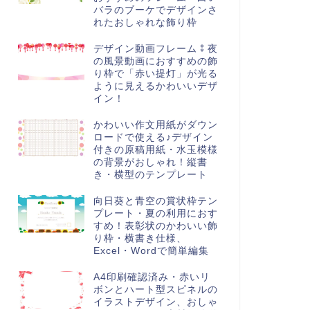
バラのブーケでデザインさ
れたおしゃれな飾り枠
デザイン動画フレーム⁑夜
の風景動画におすすめの飾
り枠で「赤い提灯」が光る
ように見えるかわいいデザ
イン！
かわいい作文用紙がダウン
ロードで使える♪デザイン
付きの原稿用紙・水玉模様
の背景がおしゃれ！縦書
き・横型のテンプレート
向日葵と青空の賞状枠テン
プレート・夏の利用におす
すめ！表彰状のかわいい飾
り枠・横書き仕様、
Excel・Wordで簡単編集
A4印刷確認済み・赤いリ
ボンとハート型スピネルの
イラストデザイン、おしゃ