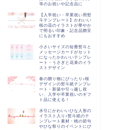
等のお祝いや記念品に
【入学祝い・卒業祝い用熨
斗テンプレート】かわいい
桜の花のイラストが華やか
で明るい印象・記念品贈呈
にもおすすめ
小さいサイズの短冊熨斗と
メッセージカードがセット
になったかわいいテンプレ
ート・うさぎと花束のイラ
ストデザイン
春の贈り物にぴったり♪桜
デザインの熨斗紙テンプレ
ート・新築や引っ越し祝
い、入学や卒業祝いのギフ
ト品に使える！
水引にかわいいひな人形の
イラスト入り♪熨斗紙のテ
ンプレート素材・桃の節句
やひな祭りのイベントにぴ