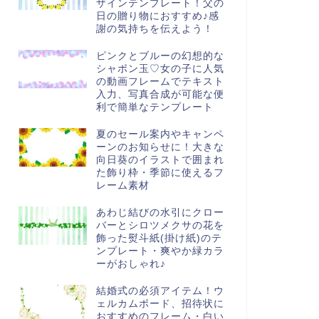
ザインテンプレート！父の
日の贈り物におすすめ♪感
謝の気持ちを伝えよう！
ピンクとブルーの幻想的な
シャボン玉♡女の子に人気
の動画フレームでテキスト
入力、写真合成が可能な便
利で簡単なテンプレート
夏のセール案内やキャンペ
ーンのお知らせに！大きな
向日葵のイラストで囲まれ
た飾り枠・季節に使えるフ
レーム素材
あわじ結びの水引にクロー
バーとシロツメクサの花を
飾った熨斗紙(掛け紙)のテ
ンプレート・爽やか緑カラ
ーがおしゃれ♪
結婚式の必須アイテム！ウ
ェルカムボード、招待状に
おすすめのフレーム・白い