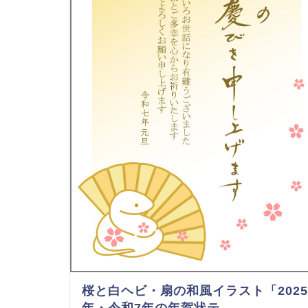
桜と白ヘビ・扇の和風イラスト「2025
年・令和7年の年賀状テ …