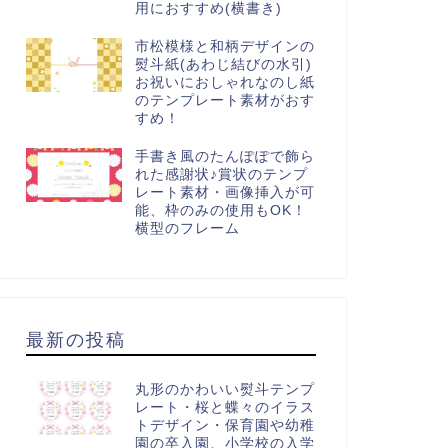
用におすすめ(横書き)
市松模様と和柄デザインの
熨斗紙(あわじ結びの水引)
お祝いにおしゃれなのし紙
のテンプレート素材がおす
すめ！
手書き風のたんぽぽで飾ら
れた感謝状♪賞状のテンプ
レート素材・画像挿入が可
能、枠のみの使用もOK！
横型のフレーム
最新の投稿
丸形のかわいい熨斗テンプ
レート・桜と蝶々のイラス
トデザイン・保育園や幼稚
園の卒入園、小学校の入学