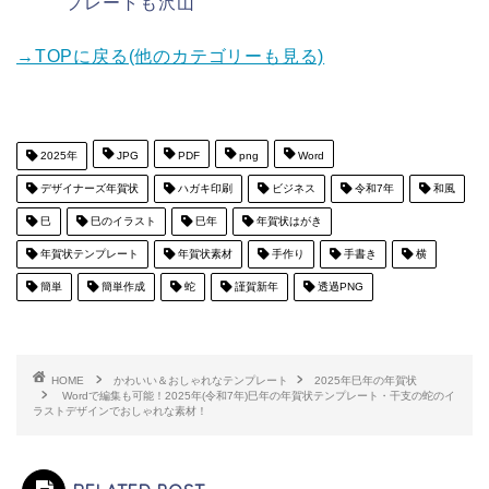
プレートも沢山
→TOPに戻る(他のカテゴリーも見る)
2025年
JPG
PDF
png
Word
デザイナーズ年賀状
ハガキ印刷
ビジネス
令和7年
和風
巳
巳のイラスト
巳年
年賀状はがき
年賀状テンプレート
年賀状素材
手作り
手書き
横
簡単
簡単作成
蛇
謹賀新年
透過PNG
HOME
かわいい＆おしゃれなテンプレート
2025年巳年の年賀状
Wordで編集も可能！2025年(令和7年)巳年の年賀状テンプレート・干支の蛇のイ
ラストデザインでおしゃれな素材！