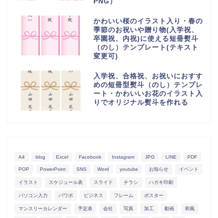
PNG）
かわいい桜のイラスト入り・春の
季節のお祝いや贈り物(入学祝、
卒園祝、内祝)に使える短冊熨斗
（のし）テンプレート(テキスト
変更可)
入学祝、合格祝、お祝いにおすす
めの短冊型熨斗（のし）テンプレ
ート・かわいいお花のイラスト入
りでオリジナル熨斗を作れる
A4
blog
Excel
Facebook
Instagram
JPG
LINE
PDF
POP
PowerPoint
SNS
Word
youtube
お知らせ
イベント
イラスト
スケジュール表
スライド
チラシ
ハガキ印刷
パソコン入力
パワポ
ビジネス
フレーム
ポスター
マンスリーカレンダー
予定表
会社
写真
加工
動画
和風