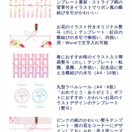
ンプレート素材・ストライプ柄の
背景付きイラストでリボン風の蝶
結び水引がかわいい♪
お花のイラスト付きオリジナル熨
斗（のし）テンプレート・紅白の
蝶結びの水引で御祝い、内祝い
用・Wordで文字入れ可能
春におすすめ桜のイラスト入り簡
易熨斗（のし）テンプレート・転
職、退職、入学祝い、記念品に使
える蝶結びの水引（A4・10枚）
丸型ラベルシール（A4・6枚）
「おめでとう・ありがとう」ギフ
トにおすすめ・かわいいお花のイ
ラストデザインのテンプレート
（熨斗）
ピンクの紙のかわいい熨斗テンプ
レート・桜の花をコーナーにデザ
インしておしゃれ・卒入学シーズ