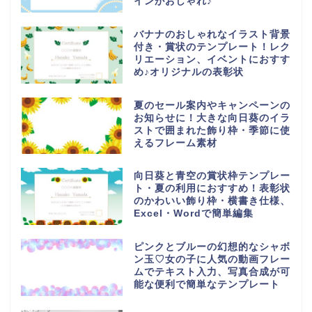
インがおしゃれ♪
バナナのおしゃれなイラスト背景
付き・賞状のテンプレート！レク
リエーション、イベントにおすす
め♪オリジナルの表彰状
夏のセール案内やキャンペーンの
お知らせに！大きな向日葵のイラ
ストで囲まれた飾り枠・季節に使
えるフレーム素材
向日葵と青空の賞状枠テンプレー
ト・夏の利用におすすめ！表彰状
のかわいい飾り枠・横書き仕様、
Excel・Wordで簡単編集
ピンクとブルーの幻想的なシャボ
ン玉♡女の子に人気の動画フレー
ムでテキスト入力、写真合成が可
能な便利で簡単なテンプレート