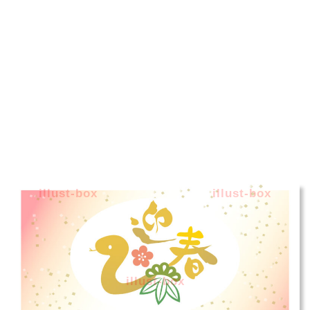
illust-box
illust-box
illust-box