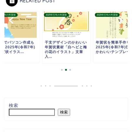
RELATED POST
25年巳年の年賀状
2025年巳年の年賀状
2025年巳年の年賀状
ordでパソコン作成も
干支デザインのかわいい
年賀状を簡単手作り
！2025年(令和7年)
年賀状素材「白ヘビと梅
2025年(令和7年)巳
賀状イラス...
の花のイラスト」文章
かわいいテンプレー..
入...
検索
検索