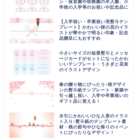
ン・保育園や幼稚園の卒入園、小
学校の入学等のお祝いや記念品に
【入学祝い・卒業祝い用熨斗テン
プレート】かわいい桜の花のイラ
ストが華やかで明るい印象・記念
品贈呈にもおすすめ
小さいサイズの短冊熨斗とメッセ
ージカードがセットになったかわ
いいテンプレート・うさぎと花束
のイラストデザイン
春の贈り物にぴったり♪桜デザイ
ンの熨斗紙テンプレート・新築や
引っ越し祝い、入学や卒業祝いの
ギフト品に使える！
水引にかわいいひな人形のイラス
ト入り♪熨斗紙のテンプレート素
材・桃の節句やひな祭りのイベン
トにぴったりなデザイン！