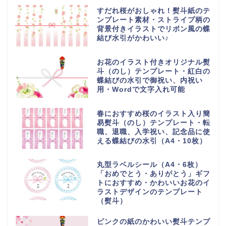
すだれ桜がおしゃれ！熨斗紙のテ
ンプレート素材・ストライプ柄の
背景付きイラストでリボン風の蝶
結び水引がかわいい♪
お花のイラスト付きオリジナル熨
斗（のし）テンプレート・紅白の
蝶結びの水引で御祝い、内祝い
用・Wordで文字入れ可能
春におすすめ桜のイラスト入り簡
易熨斗（のし）テンプレート・転
職、退職、入学祝い、記念品に使
える蝶結びの水引（A4・10枚）
丸型ラベルシール（A4・6枚）
「おめでとう・ありがとう」ギフ
トにおすすめ・かわいいお花のイ
ラストデザインのテンプレート
（熨斗）
ピンクの紙のかわいい熨斗テンプ