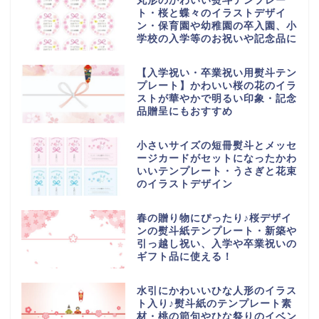
丸形のかわいい熨斗テンプレー
ト・桜と蝶々のイラストデザイ
ン・保育園や幼稚園の卒入園、小
学校の入学等のお祝いや記念品に
【入学祝い・卒業祝い用熨斗テン
プレート】かわいい桜の花のイラ
ストが華やかで明るい印象・記念
品贈呈にもおすすめ
小さいサイズの短冊熨斗とメッセ
ージカードがセットになったかわ
いいテンプレート・うさぎと花束
のイラストデザイン
春の贈り物にぴったり♪桜デザイ
ンの熨斗紙テンプレート・新築や
引っ越し祝い、入学や卒業祝いの
ギフト品に使える！
水引にかわいいひな人形のイラス
ト入り♪熨斗紙のテンプレート素
材・桃の節句やひな祭りのイベン