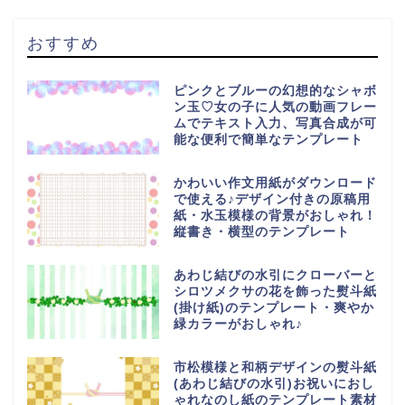
おすすめ
ピンクとブルーの幻想的なシャボ
ン玉♡女の子に人気の動画フレー
ムでテキスト入力、写真合成が可
能な便利で簡単なテンプレート
かわいい作文用紙がダウンロード
で使える♪デザイン付きの原稿用
紙・水玉模様の背景がおしゃれ！
縦書き・横型のテンプレート
あわじ結びの水引にクローバーと
シロツメクサの花を飾った熨斗紙
(掛け紙)のテンプレート・爽やか
緑カラーがおしゃれ♪
市松模様と和柄デザインの熨斗紙
(あわじ結びの水引)お祝いにおし
ゃれなのし紙のテンプレート素材