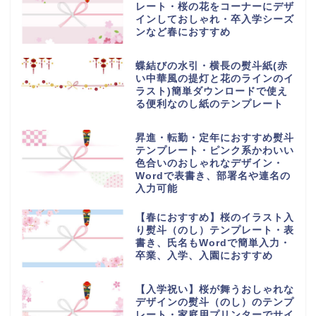
レート・桜の花をコーナーにデザ
インしておしゃれ・卒入学シーズ
ンなど春におすすめ
蝶結びの水引・横長の熨斗紙(赤
い中華風の提灯と花のラインのイ
ラスト)簡単ダウンロードで使え
る便利なのし紙のテンプレート
昇進・転勤・定年におすすめ熨斗
テンプレート・ピンク系かわいい
色合いのおしゃれなデザイン・
Wordで表書き、部署名や連名の
入力可能
【春におすすめ】桜のイラスト入
り熨斗（のし）テンプレート・表
書き、氏名もWordで簡単入力・
卒業、入学、入園におすすめ
【入学祝い】桜が舞うおしゃれな
デザインの熨斗（のし）のテンプ
レート・家庭用プリンターでサイ