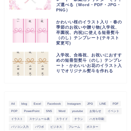
ズ選べる（Word・PDF・JPG・
PNG）
かわいい桜のイラスト入り・春の
季節のお祝いや贈り物(入学祝、
卒園祝、内祝)に使える短冊熨斗
（のし）テンプレート(テキスト
変更可)
入学祝、合格祝、お祝いにおすす
めの短冊型熨斗（のし）テンプレ
ート・かわいいお花のイラスト入
りでオリジナル熨斗を作れる
A4
blog
Excel
Facebook
Instagram
JPG
LINE
PDF
POP
PowerPoint
SNS
Word
youtube
お知らせ
イベント
イラスト
スケジュール表
スライド
チラシ
ハガキ印刷
パソコン入力
パワポ
ビジネス
フレーム
ポスター