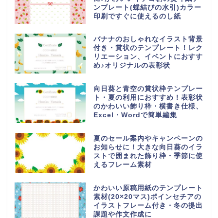
ンプレート(蝶結びの水引)カラー
印刷ですぐに使えるのし紙
バナナのおしゃれなイラスト背景
付き・賞状のテンプレート！レク
リエーション、イベントにおすす
め♪オリジナルの表彰状
向日葵と青空の賞状枠テンプレー
ト・夏の利用におすすめ！表彰状
のかわいい飾り枠・横書き仕様、
Excel・Wordで簡単編集
夏のセール案内やキャンペーンの
お知らせに！大きな向日葵のイラ
ストで囲まれた飾り枠・季節に使
えるフレーム素材
かわいい原稿用紙のテンプレート
素材(20×20マス)ポインセチアの
イラストフレーム付き・冬の提出
課題や作文作成に