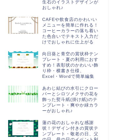
生石のイラストデザインが
おしゃれ♪
CAFEや飲食店のかわいい
メニューを簡単に作れる！
コーヒーカラーの落ち着い
た色合いでテキスト入力だ
けでおしゃれに仕上がる
向日葵と青空の賞状枠テン
プレート・夏の利用におす
すめ！表彰状のかわいい飾
り枠・横書き仕様、
Excel・Wordで簡単編集
あわじ結びの水引にクロー
バーとシロツメクサの花を
飾った熨斗紙(掛け紙)のテ
ンプレート・爽やか緑カラ
ーがおしゃれ♪
蓮の花のおしゃれな感謝
状！デザイン付きの賞状テ
ンプレート・敬老の日、父
の日、母の日のイベント利