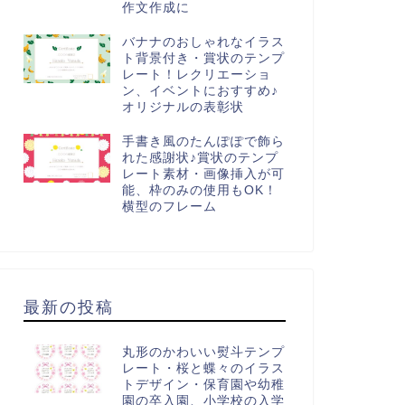
作文作成に
バナナのおしゃれなイラス
ト背景付き・賞状のテンプ
レート！レクリエーショ
ン、イベントにおすすめ♪
オリジナルの表彰状
手書き風のたんぽぽで飾ら
れた感謝状♪賞状のテンプ
レート素材・画像挿入が可
能、枠のみの使用もOK！
横型のフレーム
025年巳年の年賀状
2025年巳年の年賀状
最新の投稿
丸形のかわいい熨斗テンプ
レート・桜と蝶々のイラス
025年(令和7年)縦型の年賀状テ
巳年の年賀釣り飾りがかわいい
トデザイン・保育園や幼稚
プレート・干支の動物白蛇が
2025年(令和7年)の年賀状テンプ
園の卒入園、小学校の入学