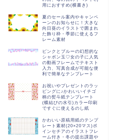
用におすすめ(横書き)
夏のセール案内やキャンペ
ーンのお知らせに！大きな
向日葵のイラストで囲まれ
た飾り枠・季節に使えるフ
レーム素材
ピンクとブルーの幻想的な
シャボン玉♡女の子に人気
の動画フレームでテキスト
入力、写真合成が可能な便
利で簡単なテンプレート
お祝いやプレゼントのラッ
ピングに♪かわいいイチゴ
柄の熨斗紙テンプレート
(蝶結びの水引)カラー印刷
ですぐに使えるのし紙
かわいい原稿用紙のテンプ
レート素材(20×20マス)ポ
インセチアのイラストフレ
ーム付き・冬の提出課題や