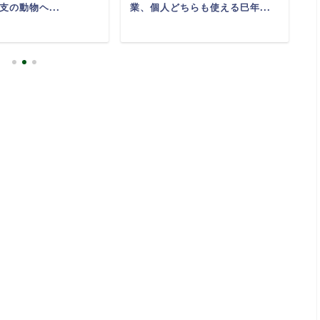
支の動物ヘ...
業、個人どちらも使える巳年...
描