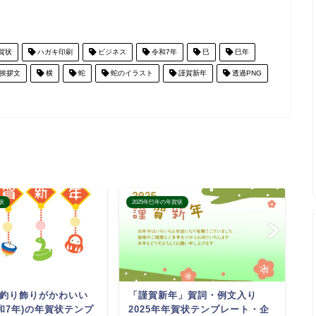
賀状
ハガキ印刷
ビジネス
令和7年
巳
巳年
挨拶文
横
蛇
蛇のイラスト
謹賀新年
透過PNG
状
2025年巳年の年賀状
2
釣り飾りがかわいい
「謹賀新年」賀詞・例文入り
2
令和7年)の年賀状テンプ
2025年年賀状テンプレート・企
ン