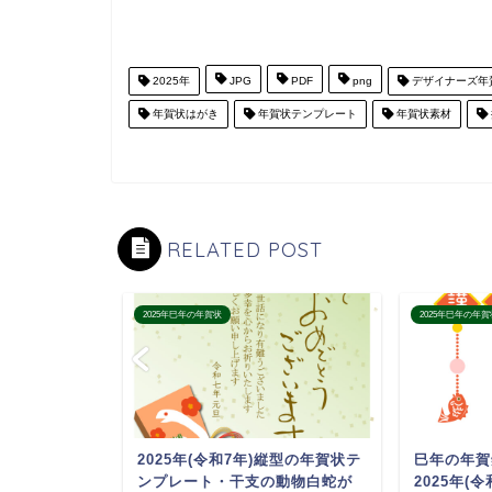
2025年
JPG
PDF
png
デザイナーズ年
年賀状はがき
年賀状テンプレート
年賀状素材
RELATED POST
2025年巳年の年賀状
2025年巳年の年賀
例文入り
2025年(令和7年)縦型の年賀状テ
巳年の年賀
プレート・企
ンプレート・干支の動物白蛇が
2025年(