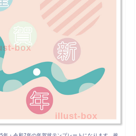
lust-box
illust-box
25年・令和7年の年賀状テンプレートになります。挨