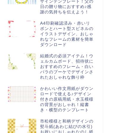
ザインテンプレート！父の
日の贈り物におすすめ♪感
謝の気持ちを伝えよう！
A4印刷確認済み・赤いリ
ボンとハート型スピネルの
イラストデザイン、おしゃ
れなフレームの素材を簡単
ダウンロード
結婚式の必須アイテム！ウ
ェルカムボード、招待状に
おすすめのフレーム・白い
バラのブーケでデザインさ
れたおしゃれな飾り枠
かわいい作文用紙がダウン
ロードで使える♪デザイン
付きの原稿用紙・水玉模様
の背景がおしゃれ！縦書
き・横型のテンプレート
市松模様と和柄デザインの
熨斗紙(あわじ結びの水引)
お祝いにおしゃれなのし紙