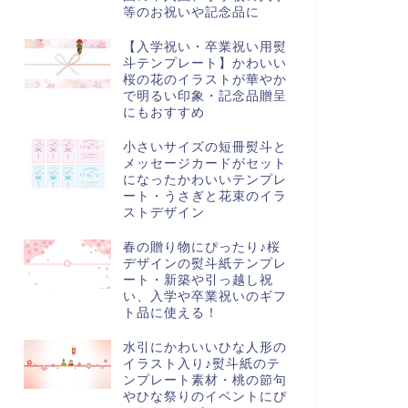
かれた羽子板のイラ...
レート！干支の動物ヘ...
等のお祝いや記念品に
【入学祝い・卒業祝い用熨
斗テンプレート】かわいい
桜の花のイラストが華やか
で明るい印象・記念品贈呈
にもおすすめ
小さいサイズの短冊熨斗と
メッセージカードがセット
になったかわいいテンプレ
ート・うさぎと花束のイラ
ストデザイン
春の贈り物にぴったり♪桜
デザインの熨斗紙テンプレ
ート・新築や引っ越し祝
い、入学や卒業祝いのギフ
ト品に使える！
水引にかわいいひな人形の
イラスト入り♪熨斗紙のテ
ンプレート素材・桃の節句
やひな祭りのイベントにぴ