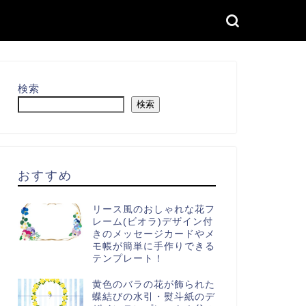
検索
検索
おすすめ
リース風のおしゃれな花フ
レーム(ビオラ)デザイン付
きのメッセージカードやメ
モ帳が簡単に手作りできる
テンプレート！
黄色のバラの花が飾られた
蝶結びの水引・熨斗紙のデ