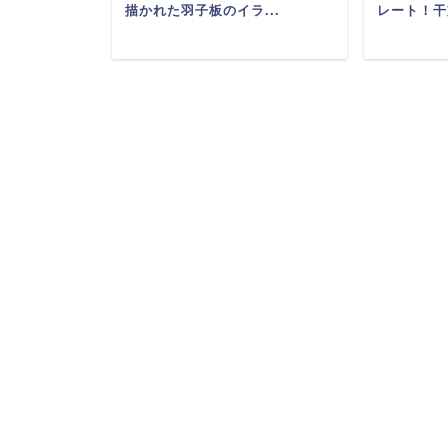
る巳年...
描かれた羽子板のイラ...
レート！干