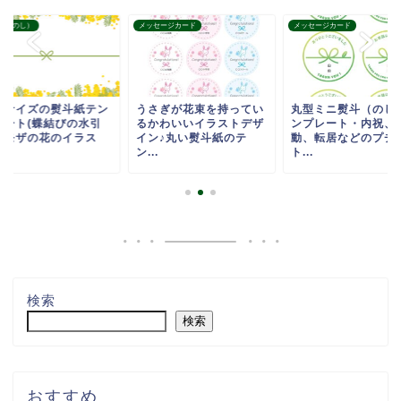
紙（のし）
メッセージカード
メッセージカード
長サイズの熨斗紙テン
うさぎが花束を持ってい
丸型ミニ熨斗（のし
レート(蝶結びの水引
るかわいいイラストデザ
ンプレート・内祝、
ミモザの花のイラス
イン♪丸い熨斗紙のテ
動、転居などのプチ
.
ン...
ト...
検索
検索
おすすめ