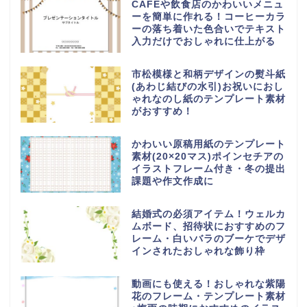
CAFEや飲食店のかわいいメニュ
ーを簡単に作れる！コーヒーカラ
ーの落ち着いた色合いでテキスト
入力だけでおしゃれに仕上がる
市松模様と和柄デザインの熨斗紙
(あわじ結びの水引)お祝いにおし
ゃれなのし紙のテンプレート素材
がおすすめ！
かわいい原稿用紙のテンプレート
素材(20×20マス)ポインセチアの
イラストフレーム付き・冬の提出
課題や作文作成に
結婚式の必須アイテム！ウェルカ
ムボード、招待状におすすめのフ
レーム・白いバラのブーケでデザ
インされたおしゃれな飾り枠
動画にも使える！おしゃれな紫陽
花のフレーム・テンプレート素材