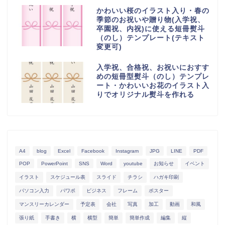
かわいい桜のイラスト入り・春の
季節のお祝いや贈り物(入学祝、
卒園祝、内祝)に使える短冊熨斗
（のし）テンプレート(テキスト
変更可)
入学祝、合格祝、お祝いにおすす
めの短冊型熨斗（のし）テンプレ
ート・かわいいお花のイラスト入
りでオリジナル熨斗を作れる
A4
blog
Excel
Facebook
Instagram
JPG
LINE
PDF
POP
PowerPoint
SNS
Word
youtube
お知らせ
イベント
イラスト
スケジュール表
スライド
チラシ
ハガキ印刷
パソコン入力
パワポ
ビジネス
フレーム
ポスター
マンスリーカレンダー
予定表
会社
写真
加工
動画
和風
張り紙
手書き
横
横型
簡単
簡単作成
編集
縦