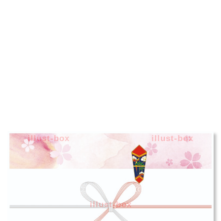
illust-box
illust-box
illust-box