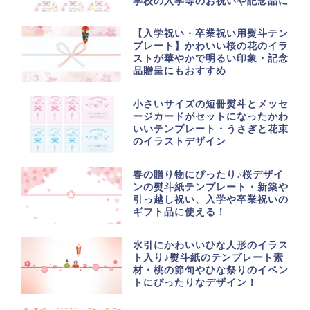
学校の入学等のお祝いや記念品に
【入学祝い・卒業祝い用熨斗テン
プレート】かわいい桜の花のイラ
ストが華やかで明るい印象・記念
品贈呈にもおすすめ
小さいサイズの短冊熨斗とメッセ
ージカードがセットになったかわ
いいテンプレート・うさぎと花束
のイラストデザイン
春の贈り物にぴったり♪桜デザイ
ンの熨斗紙テンプレート・新築や
引っ越し祝い、入学や卒業祝いの
ギフト品に使える！
水引にかわいいひな人形のイラス
ト入り♪熨斗紙のテンプレート素
材・桃の節句やひな祭りのイベン
トにぴったりなデザイン！