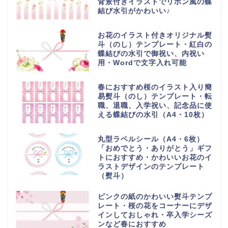
背景付きイラストでリボン風の蝶
結び水引がかわいい♪
お花のイラスト付きオリジナル熨
斗（のし）テンプレート・紅白の
蝶結びの水引で御祝い、内祝い
用・Wordで文字入れ可能
春におすすめ桜のイラスト入り簡
易熨斗（のし）テンプレート・転
職、退職、入学祝い、記念品に使
える蝶結びの水引（A4・10枚）
丸型ラベルシール（A4・6枚）
「おめでとう・ありがとう」ギフ
トにおすすめ・かわいいお花のイ
ラストデザインのテンプレート
（熨斗）
ピンクの紙のかわいい熨斗テンプ
レート・桜の花をコーナーにデザ
インしておしゃれ・卒入学シーズ
ンなど春におすすめ