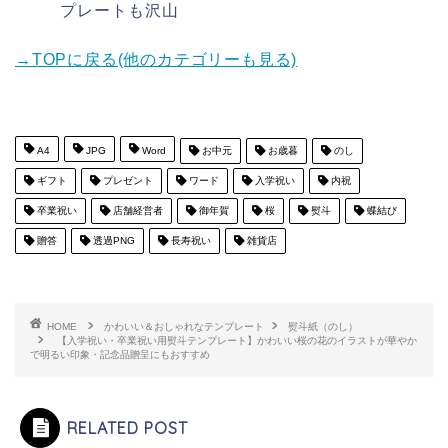
プレートも沢山
→TOPに戻る(他のカテゴリーも見る)
A4
JPG
Word
お中元
お歳暮
のし
ギフト
プレゼント
ワード
入学祝い
内祝
卒業祝い
店舗経営者
御年賀
桜
熨斗
蝶結び
贈答
透過PNG
長寿祝い
雑貨店
HOME
かわいい＆おしゃれなテンプレート
熨斗紙（のし）
【入学祝い・卒業祝い用熨斗テンプレート】かわいい桜の花のイラストが華やか
で明るい印象・記念品贈呈にもおすすめ
RELATED POST