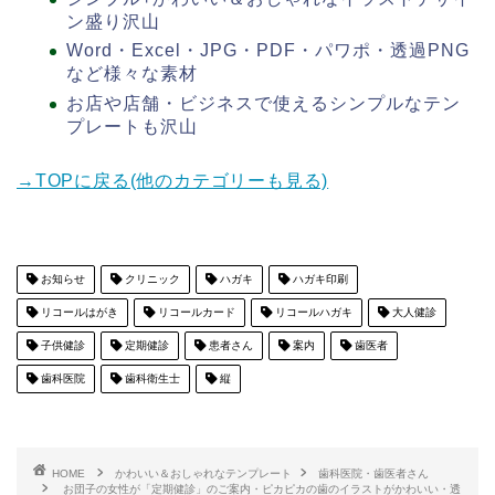
ン盛り沢山
Word・Excel・JPG・PDF・パワポ・透過PNG
など様々な素材
お店や店舗・ビジネスで使えるシンプルなテン
プレートも沢山
→TOPに戻る(他のカテゴリーも見る)
お知らせ
クリニック
ハガキ
ハガキ印刷
リコールはがき
リコールカード
リコールハガキ
大人健診
子供健診
定期健診
患者さん
案内
歯医者
歯科医院
歯科衛生士
縦
HOME
かわいい＆おしゃれなテンプレート
歯科医院・歯医者さん
お団子の女性が「定期健診」のご案内・ピカピカの歯のイラストがかわいい・透