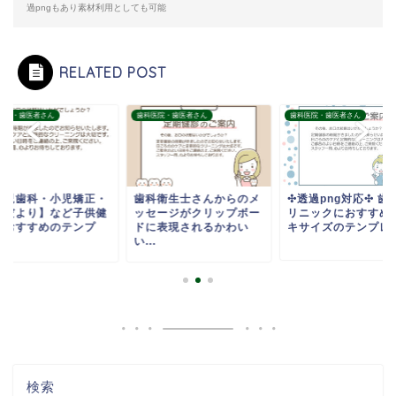
過pngもあり素材利用としても可能
RELATED POST
医院・歯医者さん
歯科医院・歯医者さん
歯科医院・歯医者さん
小児歯科・小児矯正・
歯科衛生士さんからのメ
✣透過png対応✣ 歯
健だより】など子供健
ッセージがクリップボー
リニックにおすすめ
におすすめのテンプ
ドに表現されるかわい
キサイズのテンプレ..
.
い...
検索