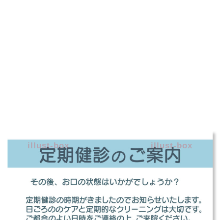
illust-box
illust-box