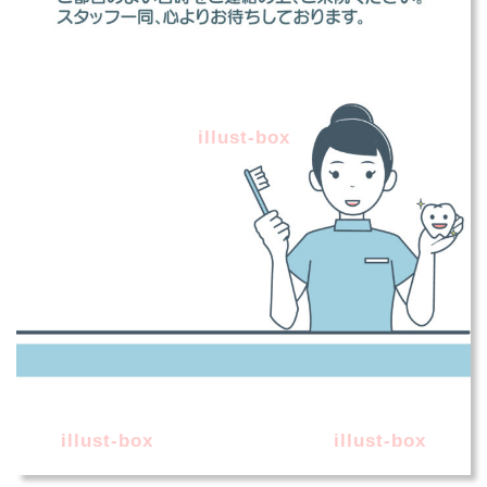
illust-box
illust-box
illust-box