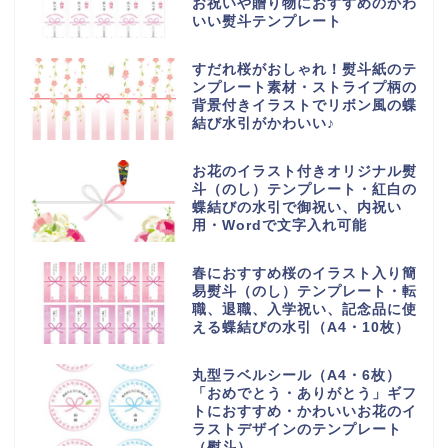
お祝いや贈り物におすすめのかわ
いい熨斗テンプレート
すだれ桜がおしゃれ！熨斗紙のテ
ンプレート素材・ストライプ柄の
背景付きイラストでリボン風の蝶
結び水引がかわいい♪
お花のイラスト付きオリジナル熨
斗（のし）テンプレート・紅白の
蝶結びの水引で御祝い、内祝い
用・Wordで文字入れ可能
春におすすめ桜のイラスト入り簡
易熨斗（のし）テンプレート・転
職、退職、入学祝い、記念品に使
える蝶結びの水引（A4・10枚）
丸型ラベルシール（A4・6枚）
「おめでとう・ありがとう」ギフ
トにおすすめ・かわいいお花のイ
ラストデザインのテンプレート
（熨斗）