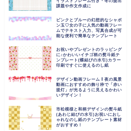
イラストフレーム付き・冬の提出
課題や作文作成に
ピンクとブルーの幻想的なシャボ
ン玉♡女の子に人気の動画フレー
ムでテキスト入力、写真合成が可
能な便利で簡単なテンプレート
お祝いやプレゼントのラッピング
に♪かわいいイチゴ柄の熨斗紙テ
ンプレート(蝶結びの水引)カラー
印刷ですぐに使えるのし紙
デザイン動画フレーム⁑夜の風景
動画におすすめの飾り枠で「赤い
提灯」が光るように見えるかわい
いデザイン！
市松模様と和柄デザインの熨斗紙
(あわじ結びの水引)お祝いにおし
ゃれなのし紙のテンプレート素材
がおすすめ！