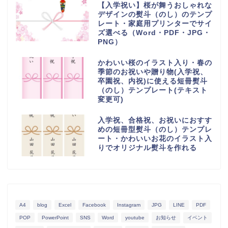
【入学祝い】桜が舞うおしゃれな
デザインの熨斗（のし）のテンプ
レート・家庭用プリンターでサイ
ズ選べる（Word・PDF・JPG・
PNG）
かわいい桜のイラスト入り・春の
季節のお祝いや贈り物(入学祝、
卒園祝、内祝)に使える短冊熨斗
（のし）テンプレート(テキスト
変更可)
入学祝、合格祝、お祝いにおすす
めの短冊型熨斗（のし）テンプレ
ート・かわいいお花のイラスト入
りでオリジナル熨斗を作れる
A4
blog
Excel
Facebook
Instagram
JPG
LINE
PDF
POP
PowerPoint
SNS
Word
youtube
お知らせ
イベント