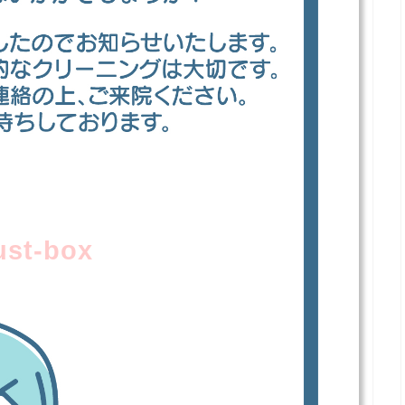
lust-box