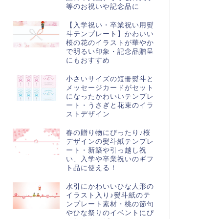
等のお祝いや記念品に
【入学祝い・卒業祝い用熨
斗テンプレート】かわいい
桜の花のイラストが華やか
で明るい印象・記念品贈呈
にもおすすめ
小さいサイズの短冊熨斗と
メッセージカードがセット
になったかわいいテンプレ
ート・うさぎと花束のイラ
ストデザイン
春の贈り物にぴったり♪桜
デザインの熨斗紙テンプレ
ート・新築や引っ越し祝
い、入学や卒業祝いのギフ
ト品に使える！
水引にかわいいひな人形の
イラスト入り♪熨斗紙のテ
ンプレート素材・桃の節句
やひな祭りのイベントにぴ