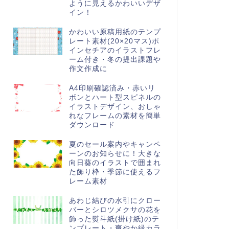
ように見えるかわいいデザ
イン！
かわいい原稿用紙のテンプ
レート素材(20×20マス)ポ
インセチアのイラストフレ
ーム付き・冬の提出課題や
作文作成に
A4印刷確認済み・赤いリ
ボンとハート型スピネルの
イラストデザイン、おしゃ
れなフレームの素材を簡単
ダウンロード
夏のセール案内やキャンペ
ーンのお知らせに！大きな
向日葵のイラストで囲まれ
た飾り枠・季節に使えるフ
レーム素材
あわじ結びの水引にクロー
バーとシロツメクサの花を
飾った熨斗紙(掛け紙)のテ
ンプレート・爽やか緑カラ