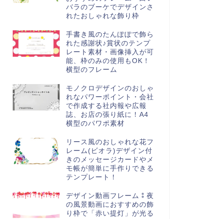
バラのブーケでデザインさ
れたおしゃれな飾り枠
手書き風のたんぽぽで飾ら
れた感謝状♪賞状のテンプ
レート素材・画像挿入が可
能、枠のみの使用もOK！
横型のフレーム
モノクロデザインのおしゃ
れなパワーポイント・会社
で作成する社内報や広報
誌、お店の張り紙に！A4
横型のパワポ素材
リース風のおしゃれな花フ
レーム(ビオラ)デザイン付
きのメッセージカードやメ
モ帳が簡単に手作りできる
テンプレート！
デザイン動画フレーム⁑夜
の風景動画におすすめの飾
り枠で「赤い提灯」が光る