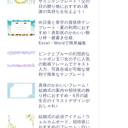
ザインテンプレート！父の
日の贈り物におすすめ♪感
謝の気持ちを伝えよう！
向日葵と青空の賞状枠テン
プレート・夏の利用におす
すめ！表彰状のかわいい飾
り枠・横書き仕様、
Excel・Wordで簡単編集
ピンクとブルーの幻想的な
シャボン玉♡女の子に人気
の動画フレームでテキスト
入力、写真合成が可能な便
利で簡単なテンプレート
真珠のかわいいフレーム！
結婚式の案内や招待状の飾
り枠におすすめ・6月の誕
生石のイラストデザインが
おしゃれ♪
結婚式の必須アイテム！ウ
ェルカムボード、招待状に
おすすめのフレーム・白い