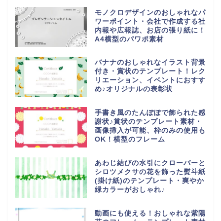
モノクロデザインのおしゃれなパ
ワーポイント・会社で作成する社
内報や広報誌、お店の張り紙に！
A4横型のパワポ素材
バナナのおしゃれなイラスト背景
付き・賞状のテンプレート！レク
リエーション、イベントにおすす
め♪オリジナルの表彰状
手書き風のたんぽぽで飾られた感
謝状♪賞状のテンプレート素材・
画像挿入が可能、枠のみの使用も
OK！横型のフレーム
あわじ結びの水引にクローバーと
シロツメクサの花を飾った熨斗紙
(掛け紙)のテンプレート・爽やか
緑カラーがおしゃれ♪
動画にも使える！おしゃれな紫陽