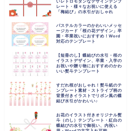
いレトロモダンなデザインテンプ
レート・様々なお祝いに使える
「梅結び」の水引がおしゃれ
パステルカラーのかわいいメッセ
ージカード「桜の花デザイン」卒
園・卒業祝いにおすすめ！Word
対応のテンプレート
【短冊のし】蝶結びの水引・桜の
イラストデザイン、卒業・入学の
お祝いや贈り物におすすめのかわ
いい熨斗テンプレート
すだれ桜がおしゃれ！熨斗紙のテ
ンプレート素材・ストライプ柄の
背景付きイラストでリボン風の蝶
結び水引がかわいい♪
お花のイラスト付きオリジナル熨
斗（のし）テンプレート・紅白の
蝶結びの水引で御祝い、内祝い
用・Wordで文字入れ可能