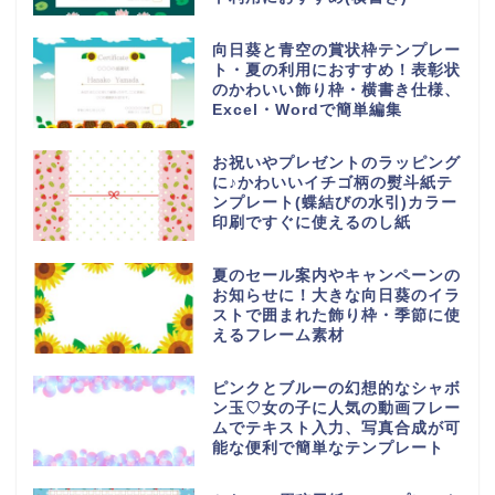
向日葵と青空の賞状枠テンプレー
ト・夏の利用におすすめ！表彰状
のかわいい飾り枠・横書き仕様、
Excel・Wordで簡単編集
お祝いやプレゼントのラッピング
に♪かわいいイチゴ柄の熨斗紙テ
ンプレート(蝶結びの水引)カラー
印刷ですぐに使えるのし紙
夏のセール案内やキャンペーンの
お知らせに！大きな向日葵のイラ
ストで囲まれた飾り枠・季節に使
えるフレーム素材
ピンクとブルーの幻想的なシャボ
ン玉♡女の子に人気の動画フレー
ムでテキスト入力、写真合成が可
能な便利で簡単なテンプレート