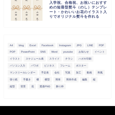
入学祝、合格祝、お祝いにおすす
めの短冊型熨斗（のし）テンプレ
ート・かわいいお花のイラスト入
りでオリジナル熨斗を作れる
A4
blog
Excel
Facebook
Instagram
JPG
LINE
PDF
POP
PowerPoint
SNS
Word
youtube
お知らせ
イベント
イラスト
スケジュール表
スライド
チラシ
ハガキ印刷
パソコン入力
パワポ
ビジネス
フレーム
ポスター
マンスリーカレンダー
予定表
会社
写真
加工
動画
和風
張り紙
手書き
横
横型
簡単
簡単作成
編集
縦
縦型
背景
花
透過PNG
飾り枠