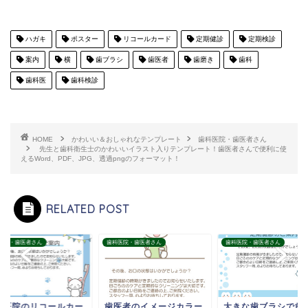
ハガキ
ポスター
リコールカード
定期健診
定期検診
案内
横
歯ブラシ
歯医者
歯磨き
歯科
歯科医
歯科検診
HOME
かわいい＆おしゃれなテンプレート
歯科医院・歯医者さん
先生と歯科衛生士のかわいいイラスト入りテンプレート！歯医者さんで便利に使
えるWord、PDF、JPG、透過pngのフォーマット！
RELATED POST
医院・歯医者さん
歯科医院・歯医者さん
歯科医院・歯医者さん
科医院のリコールカー
歯医者のイメージカラー
大きな歯ブラシで歯