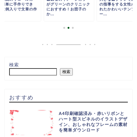
が簡単に手作りでき
がグリーンのクリニック
の指導をする女性が
！文例入りで文章の作
におすすめ！お団子の
れたかわいいテンプ
.
か...
ー...
検索
検索
おすすめ
A4印刷確認済み・赤いリボンと
ハート型スピネルのイラストデザ
イン、おしゃれなフレームの素材
を簡単ダウンロード