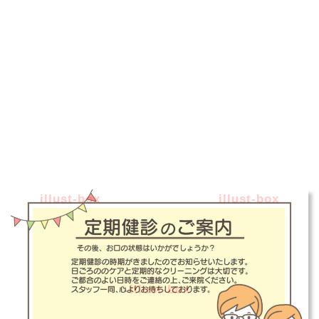
illust-box
illust-box
illust-box