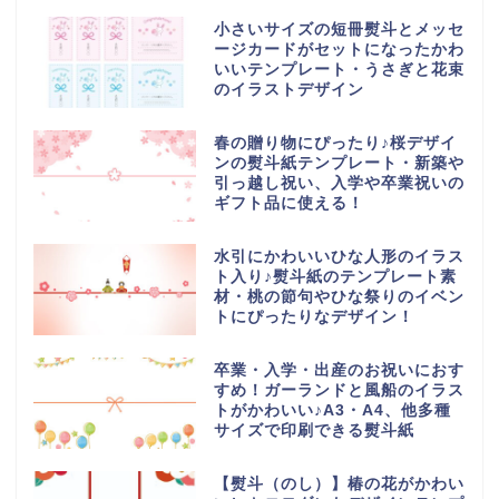
小さいサイズの短冊熨斗とメッセ
ージカードがセットになったかわ
いいテンプレート・うさぎと花束
のイラストデザイン
春の贈り物にぴったり♪桜デザイ
ンの熨斗紙テンプレート・新築や
引っ越し祝い、入学や卒業祝いの
ギフト品に使える！
水引にかわいいひな人形のイラス
ト入り♪熨斗紙のテンプレート素
材・桃の節句やひな祭りのイベン
トにぴったりなデザイン！
卒業・入学・出産のお祝いにおす
すめ！ガーランドと風船のイラス
トがかわいい♪A3・A4、他多種
サイズで印刷できる熨斗紙
【熨斗（のし）】椿の花がかわい