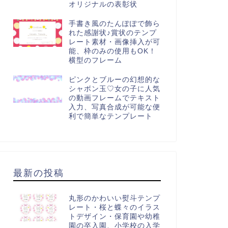
オリジナルの表彰状
手書き風のたんぽぽで飾ら
れた感謝状♪賞状のテンプ
レート素材・画像挿入が可
能、枠のみの使用もOK！
横型のフレーム
ピンクとブルーの幻想的な
シャボン玉♡女の子に人気
の動画フレームでテキスト
入力、写真合成が可能な便
利で簡単なテンプレート
最新の投稿
丸形のかわいい熨斗テンプ
レート・桜と蝶々のイラス
トデザイン・保育園や幼稚
園の卒入園、小学校の入学