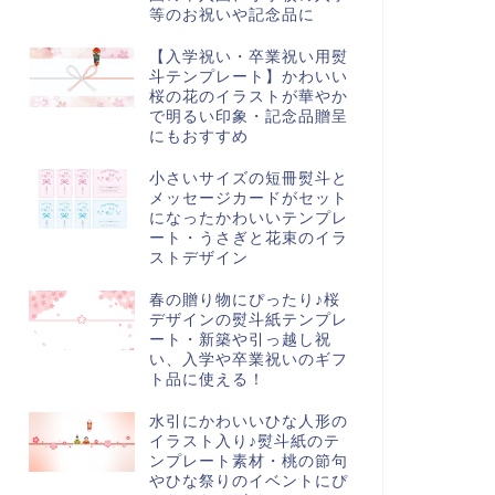
等のお祝いや記念品に
【入学祝い・卒業祝い用熨
斗テンプレート】かわいい
桜の花のイラストが華やか
で明るい印象・記念品贈呈
にもおすすめ
小さいサイズの短冊熨斗と
メッセージカードがセット
になったかわいいテンプレ
ート・うさぎと花束のイラ
ストデザイン
春の贈り物にぴったり♪桜
デザインの熨斗紙テンプレ
ート・新築や引っ越し祝
い、入学や卒業祝いのギフ
ト品に使える！
水引にかわいいひな人形の
イラスト入り♪熨斗紙のテ
ンプレート素材・桃の節句
やひな祭りのイベントにぴ