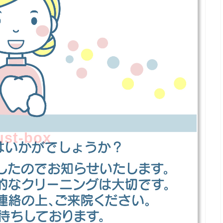
lust-box