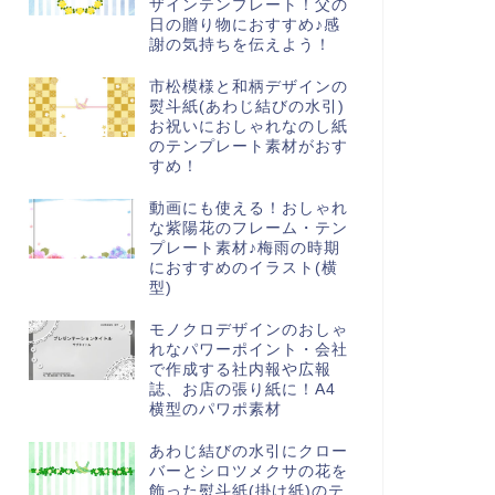
ザインテンプレート！父の
日の贈り物におすすめ♪感
謝の気持ちを伝えよう！
市松模様と和柄デザインの
熨斗紙(あわじ結びの水引)
お祝いにおしゃれなのし紙
のテンプレート素材がおす
すめ！
動画にも使える！おしゃれ
な紫陽花のフレーム・テン
プレート素材♪梅雨の時期
におすすめのイラスト(横
型)
モノクロデザインのおしゃ
れなパワーポイント・会社
で作成する社内報や広報
誌、お店の張り紙に！A4
横型のパワポ素材
あわじ結びの水引にクロー
バーとシロツメクサの花を
飾った熨斗紙(掛け紙)のテ