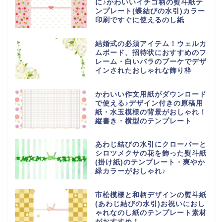
に♪かわいいイチゴ柄の熨斗紙テ
ンプレート(蝶結びの水引)カラー
印刷ですぐに使えるのし紙
結婚式の必須アイテム！ウェルカ
ムボード、招待状におすすめのフ
レーム・白いバラのブーケでデザ
インされたおしゃれな飾り枠
かわいい作文用紙がダウンロード
で使える♪デザイン付きの原稿用
紙・水玉模様の背景がおしゃれ！
縦書き・横型のテンプレート
あわじ結びの水引にクローバーと
シロツメクサの花を飾った熨斗紙
(掛け紙)のテンプレート・爽やか
緑カラーがおしゃれ♪
市松模様と和柄デザインの熨斗紙
(あわじ結びの水引)お祝いにおし
ゃれなのし紙のテンプレート素材
がおすすめ！