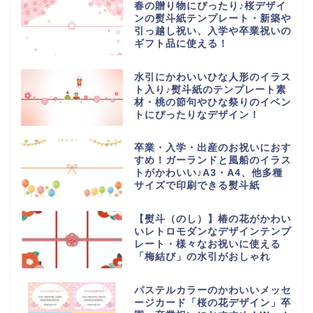
春の贈り物にぴったり♪桜デザイ
ンの熨斗紙テンプレート・新築や
引っ越し祝い、入学や卒業祝いの
ギフト品に使える！
水引にかわいいひな人形のイラス
ト入り♪熨斗紙のテンプレート素
材・桃の節句やひな祭りのイベン
トにぴったりなデザイン！
卒業・入学・出産のお祝いにおす
すめ！ガーランドと風船のイラス
トがかわいい♪A3・A4、他多種
サイズで印刷できる熨斗紙
【熨斗（のし）】椿の花がかわい
いレトロモダンなデザインテンプ
レート・様々なお祝いに使える
「梅結び」の水引がおしゃれ
パステルカラーのかわいいメッセ
ージカード「桜の花デザイン」卒