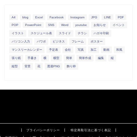
A4
blog
Excel
Facebook
Instagram
JPG
LINE
PDF
POP
PowerPoint
SNS
Word
youtube
お知らせ
イベント
イラスト
スケジュール表
スライド
チラシ
ハガキ印刷
パソコン入力
パワポ
ビジネス
フレーム
ポスター
マンスリーカレンダー
予定表
会社
写真
加工
動画
和風
張り紙
手書き
横
横型
簡単
簡単作成
編集
縦
縦型
背景
花
透過PNG
飾り枠
プライバシーポリシー
特定商取引法に基づく表記