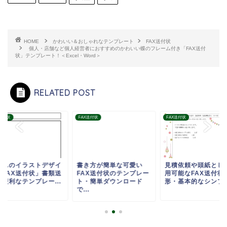
HOME
かわいい＆おしゃれなテンプレート
FAX送付状
個人・店舗など個人経営者におすすめのかわいい蝶のフレーム付き「FAX送付
状」テンプレート！＜Excel・Word＞
RELATED POST
X送付状
FAX送付状
FAX送付状
さんのイラストデザイ
書き方が簡単な可愛い
見積依頼や頭紙とし
「FAX送付状」書類送
FAX送付状のテンプレー
用可能なFAX送付状
に便利なテンプレー...
ト・簡単ダウンロード
形・基本的なシンプル.
で...