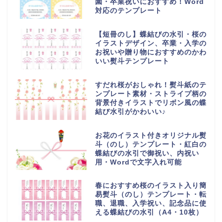
園・卒業祝いにおすすめ！Word
対応のテンプレート
【短冊のし】蝶結びの水引・桜の
イラストデザイン、卒業・入学の
お祝いや贈り物におすすめのかわ
いい熨斗テンプレート
すだれ桜がおしゃれ！熨斗紙のテ
ンプレート素材・ストライプ柄の
背景付きイラストでリボン風の蝶
結び水引がかわいい♪
お花のイラスト付きオリジナル熨
斗（のし）テンプレート・紅白の
蝶結びの水引で御祝い、内祝い
用・Wordで文字入れ可能
春におすすめ桜のイラスト入り簡
易熨斗（のし）テンプレート・転
職、退職、入学祝い、記念品に使
える蝶結びの水引（A4・10枚）