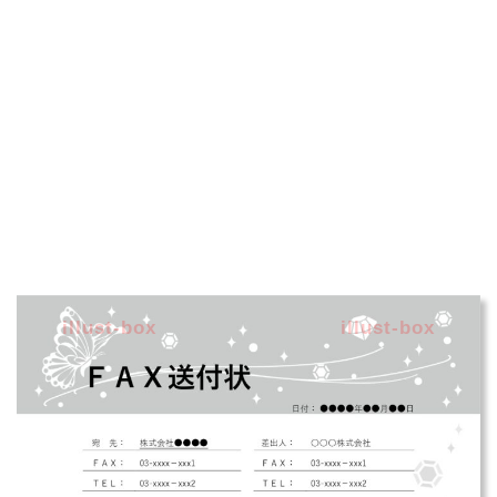
illust-box
illust-box