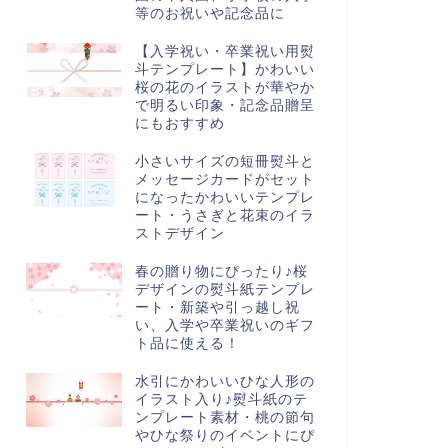
等のお祝いや記念品に
【入学祝い・卒業祝い用熨
斗テンプレート】かわいい
桜の花のイラストが華やか
で明るい印象・記念品贈呈
にもおすすめ
小さいサイズの短冊熨斗と
メッセージカードがセット
になったかわいいテンプレ
ート・うさぎと花束のイラ
ストデザイン
春の贈り物にぴったり♪桜
デザインの熨斗紙テンプレ
ート・新築や引っ越し祝
い、入学や卒業祝いのギフ
ト品に使える！
水引にかわいいひな人形の
イラスト入り♪熨斗紙のテ
ンプレート素材・桃の節句
やひな祭りのイベントにぴ