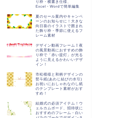
り枠・横書き仕様、
Excel・Wordで簡単編集
夏のセール案内やキャンペ
ーンのお知らせに！大きな
向日葵のイラストで囲まれ
た飾り枠・季節に使えるフ
レーム素材
デザイン動画フレーム⁑夜
の風景動画におすすめの飾
り枠で「赤い提灯」が光る
ように見えるかわいいデザ
イン！
市松模様と和柄デザインの
熨斗紙(あわじ結びの水引)
お祝いにおしゃれなのし紙
のテンプレート素材がおす
すめ！
結婚式の必須アイテム！ウ
ェルカムボード、招待状に
おすすめのフレーム・白い
バラのブーケでデザインさ