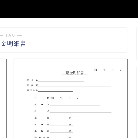
― TAG ―
返金明細書