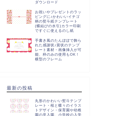
ダウンロード
お祝いやプレゼントのラッ
ピングに♪かわいいイチゴ
柄の熨斗紙テンプレート
(蝶結びの水引)カラー印刷
ですぐに使えるのし紙
手書き風のたんぽぽで飾ら
れた感謝状♪賞状のテンプ
レート素材・画像挿入が可
能、枠のみの使用もOK！
横型のフレーム
最新の投稿
丸形のかわいい熨斗テンプ
レート・桜と蝶々のイラス
トデザイン・保育園や幼稚
園の卒入園、小学校の入学