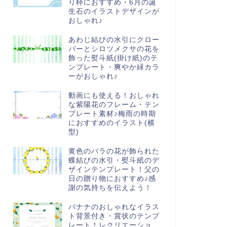
り枠におすすめ・6月の誕
生石のイラストデザインが
おしゃれ♪
あわじ結びの水引にクロー
バーとシロツメクサの花を
飾った熨斗紙(掛け紙)のテ
ンプレート・爽やか緑カラ
ーがおしゃれ♪
動画にも使える！おしゃれ
な紫陽花のフレーム・テン
プレート素材♪梅雨の時期
におすすめのイラスト(横
型)
黄色のバラの花が飾られた
蝶結びの水引・熨斗紙のデ
ザインテンプレート！父の
日の贈り物におすすめ♪感
謝の気持ちを伝えよう！
バナナのおしゃれなイラス
ト背景付き・賞状のテンプ
レート！レクリエーショ