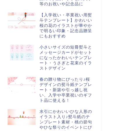
等のお祝いや記念品に
【入学祝い・卒業祝い用熨
斗テンプレート】かわいい
桜の花のイラストが華やか
で明るい印象・記念品贈呈
にもおすすめ
小さいサイズの短冊熨斗と
メッセージカードがセット
になったかわいいテンプレ
ート・うさぎと花束のイラ
ストデザイン
春の贈り物にぴったり♪桜
デザインの熨斗紙テンプレ
ート・新築や引っ越し祝
い、入学や卒業祝いのギフ
ト品に使える！
水引にかわいいひな人形の
イラスト入り♪熨斗紙のテ
ンプレート素材・桃の節句
やひな祭りのイベントにぴ