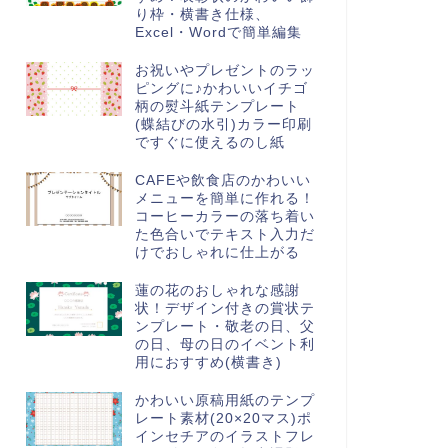
り枠・横書き仕様、
Excel・Wordで簡単編集
お祝いやプレゼントのラッ
ピングに♪かわいいイチゴ
柄の熨斗紙テンプレート
(蝶結びの水引)カラー印刷
ですぐに使えるのし紙
CAFEや飲食店のかわいい
メニューを簡単に作れる！
コーヒーカラーの落ち着い
た色合いでテキスト入力だ
けでおしゃれに仕上がる
蓮の花のおしゃれな感謝
状！デザイン付きの賞状テ
ンプレート・敬老の日、父
の日、母の日のイベント利
用におすすめ(横書き)
かわいい原稿用紙のテンプ
レート素材(20×20マス)ポ
インセチアのイラストフレ