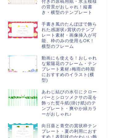
付きの原稿用紙・水玉模様
の背景がおしゃれ！縦書
き・横型のテンプレート
手書き風のたんぽぽで飾ら
れた感謝状♪賞状のテンプ
レート素材・画像挿入が可
能、枠のみの使用もOK！
横型のフレーム
動画にも使える！おしゃれ
な紫陽花のフレーム・テン
プレート素材♪梅雨の時期
におすすめのイラスト(横
型)
あわじ結びの水引にクロー
バーとシロツメクサの花を
飾った熨斗紙(掛け紙)のテ
ンプレート・爽やか緑カラ
ーがおしゃれ♪
向日葵と青空の賞状枠テン
プレート・夏の利用におす
すめ！表彰状のかわいい飾