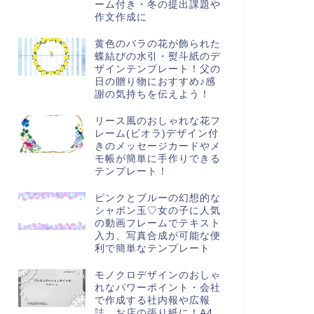
ーム付き・冬の提出課題や
作文作成に
黄色のバラの花が飾られた
蝶結びの水引・熨斗紙のデ
ザインテンプレート！父の
日の贈り物におすすめ♪感
謝の気持ちを伝えよう！
リース風のおしゃれな花フ
レーム(ビオラ)デザイン付
きのメッセージカードやメ
モ帳が簡単に手作りできる
テンプレート！
ピンクとブルーの幻想的な
シャボン玉♡女の子に人気
の動画フレームでテキスト
入力、写真合成が可能な便
利で簡単なテンプレート
モノクロデザインのおしゃ
れなパワーポイント・会社
で作成する社内報や広報
誌、お店の張り紙に！A4