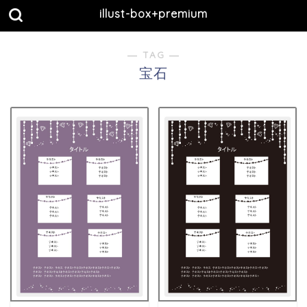
illust-box+premium
― TAG ―
宝石