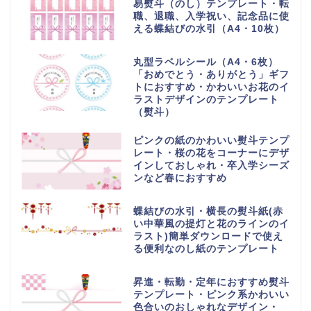
易熨斗（のし）テンプレート・転
職、退職、入学祝い、記念品に使
える蝶結びの水引（A4・10枚）
丸型ラベルシール（A4・6枚）
「おめでとう・ありがとう」ギフ
トにおすすめ・かわいいお花のイ
ラストデザインのテンプレート
（熨斗）
ピンクの紙のかわいい熨斗テンプ
レート・桜の花をコーナーにデザ
インしておしゃれ・卒入学シーズ
ンなど春におすすめ
蝶結びの水引・横長の熨斗紙(赤
い中華風の提灯と花のラインのイ
ラスト)簡単ダウンロードで使え
る便利なのし紙のテンプレート
昇進・転勤・定年におすすめ熨斗
テンプレート・ピンク系かわいい
色合いのおしゃれなデザイン・