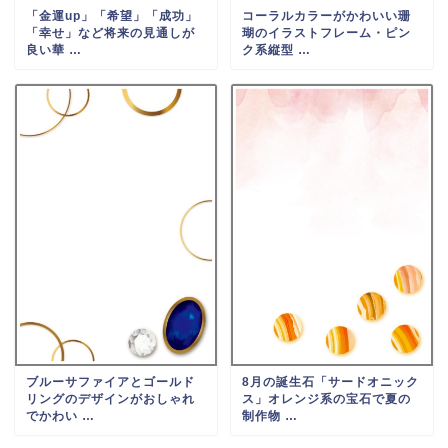
「金運up」「希望」「成功」
コーラルカラーがかわいい珊
「幸せ」など将来の見通しが
瑚のイラストフレーム・ピン
良い華 …
ク系縦型 …
ブルーサファイアとゴールド
8月の誕生石「サードオニック
リングのデザインがおしゃれ
ス」オレンジ系の宝石で夏の
でかわい …
制作物 …