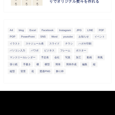
りでオリジナル熨斗を作れる
A4
blog
Excel
Facebook
Instagram
JPG
LINE
PDF
POP
PowerPoint
SNS
Word
youtube
お知らせ
イベント
イラスト
スケジュール表
スライド
チラシ
ハガキ印刷
パソコン入力
パワポ
ビジネス
フレーム
ポスター
マンスリーカレンダー
予定表
会社
写真
加工
動画
和風
張り紙
手書き
横
横型
簡単
簡単作成
編集
縦
縦型
背景
花
透過PNG
飾り枠