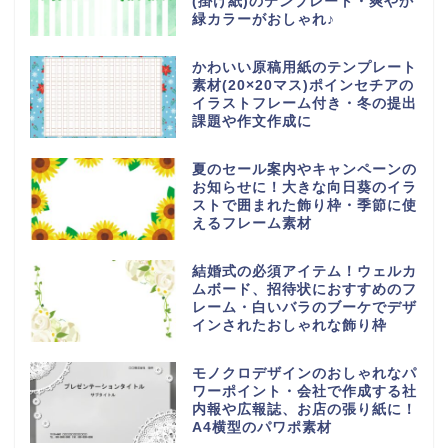
(掛け紙)のテンプレート・爽やか
緑カラーがおしゃれ♪
かわいい原稿用紙のテンプレート
素材(20×20マス)ポインセチアの
イラストフレーム付き・冬の提出
課題や作文作成に
夏のセール案内やキャンペーンの
お知らせに！大きな向日葵のイラ
ストで囲まれた飾り枠・季節に使
えるフレーム素材
結婚式の必須アイテム！ウェルカ
ムボード、招待状におすすめのフ
レーム・白いバラのブーケでデザ
インされたおしゃれな飾り枠
モノクロデザインのおしゃれなパ
ワーポイント・会社で作成する社
内報や広報誌、お店の張り紙に！
A4横型のパワポ素材