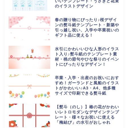
いいテンプレート・うさぎと花束
のイラストデザイン
春の贈り物にぴったり♪桜デザイ
ンの熨斗紙テンプレート・新築や
引っ越し祝い、入学や卒業祝いの
ギフト品に使える！
水引にかわいいひな人形のイラス
ト入り♪熨斗紙のテンプレート素
材・桃の節句やひな祭りのイベン
トにぴったりなデザイン！
卒業・入学・出産のお祝いにおす
すめ！ガーランドと風船のイラス
トがかわいい♪A3・A4、他多種
サイズで印刷できる熨斗紙
【熨斗（のし）】椿の花がかわい
いレトロモダンなデザインテンプ
レート・様々なお祝いに使える
「梅結び」の水引がおしゃれ