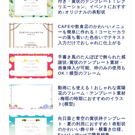
付き・賞状のテンプレート！レク
リエーション、イベントにおすす
め♪オリジナルの表彰状
CAFEや飲食店のかわいいメニュ
ーを簡単に作れる！コーヒーカラ
ーの落ち着いた色合いでテキスト
入力だけでおしゃれに仕上がる
手書き風のたんぽぽで飾られた感
謝状♪賞状のテンプレート素材・
画像挿入が可能、枠のみの使用も
OK！横型のフレーム
動画にも使える！おしゃれな紫陽
花のフレーム・テンプレート素材
♪梅雨の時期におすすめのイラス
ト(横型)
向日葵と青空の賞状枠テンプレー
ト・夏の利用におすすめ！表彰状
のかわいい飾り枠・横書き仕様、
Excel・Wordで簡単編集