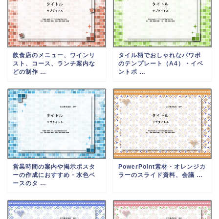
飲食店のメニュー、ワインリ
タイル柄でおしゃれなパワポ
スト、コース、ランチ案内な
のテンプレート（A4）・イベ
どの制作 …
ントポ …
営業時間の案内や掲示ポスタ
PowerPoint素材・オレンジカ
ーの作成におすすめ・水色ベ
ラーのスライド資料、会議 …
ースのタ …