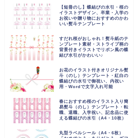
【短冊のし】蝶結びの水引・桜の
イラストデザイン、卒業・入学の
お祝いや贈り物におすすめのかわ
いい熨斗テンプレート
すだれ桜がおしゃれ！熨斗紙のテ
ンプレート素材・ストライプ柄の
背景付きイラストでリボン風の蝶
結び水引がかわいい♪
お花のイラスト付きオリジナル熨
斗（のし）テンプレート・紅白の
蝶結びの水引で御祝い、内祝い
用・Wordで文字入れ可能
春におすすめ桜のイラスト入り簡
易熨斗（のし）テンプレート・転
職、退職、入学祝い、記念品に使
える蝶結びの水引（A4・10枚）
丸型ラベルシール（A4・6枚）