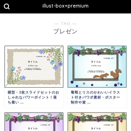
illust-box+premium
― TAG ―
プレゼン
横型・3枚スライドセットのお
葡萄とリスのかわいいイラス
しゃれなパワーポイント！落
ト付きパワポ素材・ポスター
ち着い …
制作や資 …