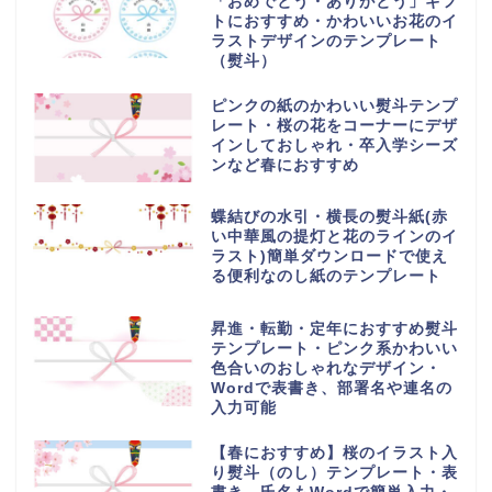
「おめでとう・ありがとう」ギフ
トにおすすめ・かわいいお花のイ
ラストデザインのテンプレート
（熨斗）
ピンクの紙のかわいい熨斗テンプ
レート・桜の花をコーナーにデザ
インしておしゃれ・卒入学シーズ
ンなど春におすすめ
蝶結びの水引・横長の熨斗紙(赤
い中華風の提灯と花のラインのイ
ラスト)簡単ダウンロードで使え
る便利なのし紙のテンプレート
昇進・転勤・定年におすすめ熨斗
テンプレート・ピンク系かわいい
色合いのおしゃれなデザイン・
Wordで表書き、部署名や連名の
入力可能
【春におすすめ】桜のイラスト入
り熨斗（のし）テンプレート・表