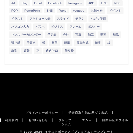
A4
blog
Excel
Facebook
Instagram
JPG
LINE
PDF
POP
PowerPoint
SNS
Word
youtube
お知らせ
イベント
イラスト
スケジュール表
スライド
チラシ
ハガキ印刷
パソコン入力
パワポ
ビジネス
フレーム
ポスター
マンスリーカレンダー
予定表
会社
写真
加工
動画
和風
張り紙
手書き
横
横型
簡単
簡単作成
編集
縦
縦型
背景
花
透過PNG
飾り枠
プライバシーポリシー
特定商取引法に基づく表記
利用規約
お問い合わせ
ブレラブ
エムム
自由が丘スタイル
シムム
1900–2026 イラストボックス「プレミアム」テンプレート