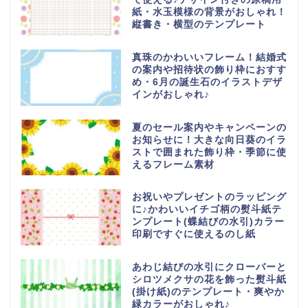
紙・水玉模様の背景がおしゃれ！
縦書き・横型のテンプレート
真珠のかわいいフレーム！結婚式
の案内や招待状の飾り枠におすす
め・6月の誕生石のイラストデザ
インがおしゃれ♪
夏のセール案内やキャンペーンの
お知らせに！大きな向日葵のイラ
ストで囲まれた飾り枠・季節に使
えるフレーム素材
お祝いやプレゼントのラッピング
に♪かわいいイチゴ柄の熨斗紙テ
ンプレート(蝶結びの水引)カラー
印刷ですぐに使えるのし紙
あわじ結びの水引にクローバーと
シロツメクサの花を飾った熨斗紙
(掛け紙)のテンプレート・爽やか
緑カラーがおしゃれ♪