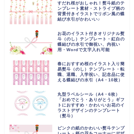
すだれ桜がおしゃれ！熨斗紙のテ
ンプレート素材・ストライプ柄の
背景付きイラストでリボン風の蝶
結び水引がかわいい♪
お花のイラスト付きオリジナル熨
斗（のし）テンプレート・紅白の
蝶結びの水引で御祝い、内祝い
用・Wordで文字入れ可能
春におすすめ桜のイラスト入り簡
易熨斗（のし）テンプレート・転
職、退職、入学祝い、記念品に使
える蝶結びの水引（A4・10枚）
丸型ラベルシール（A4・6枚）
「おめでとう・ありがとう」ギフ
トにおすすめ・かわいいお花のイ
ラストデザインのテンプレート
（熨斗）
ピンクの紙のかわいい熨斗テンプ
レート・桜の花をコーナーにデザ