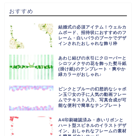
おすすめ
結婚式の必須アイテム！ウェルカ
ムボード、招待状におすすめのフ
レーム・白いバラのブーケでデザ
インされたおしゃれな飾り枠
あわじ結びの水引にクローバーと
シロツメクサの花を飾った熨斗紙
(掛け紙)のテンプレート・爽やか
緑カラーがおしゃれ♪
ピンクとブルーの幻想的なシャボ
ン玉♡女の子に人気の動画フレー
ムでテキスト入力、写真合成が可
能な便利で簡単なテンプレート
A4印刷確認済み・赤いリボンと
ハート型スピネルのイラストデザ
イン、おしゃれなフレームの素材