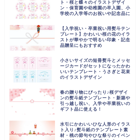
ト・桜と蝶々のイラストデザイ
ン・保育園や幼稚園の卒入園、小
学校の入学等のお祝いや記念品に
【入学祝い・卒業祝い用熨斗テン
プレート】かわいい桜の花のイラ
ストが華やかで明るい印象・記念
品贈呈にもおすすめ
小さいサイズの短冊熨斗とメッセ
ージカードがセットになったかわ
いいテンプレート・うさぎと花束
のイラストデザイン
春の贈り物にぴったり♪桜デザイ
ンの熨斗紙テンプレート・新築や
引っ越し祝い、入学や卒業祝いの
ギフト品に使える！
水引にかわいいひな人形のイラス
ト入り♪熨斗紙のテンプレート素
材・桃の節句やひな祭りのイベン