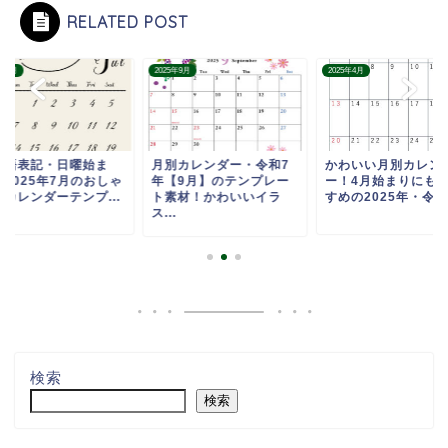
RELATED POST
5年7月
2025年9月
2025年4月
英語表記・日曜始ま
月別カレンダー・令和7
かわいい月別カレン
】2025年7月のおしゃ
年【9月】のテンプレー
ー！4月始まりにも
なカレンダーテンプ...
ト素材！かわいいイラ
すめの2025年・令和7
ス...
検索
検索