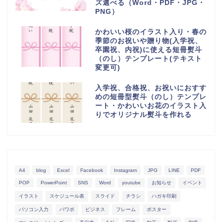
ズ選べる（Word・PDF・JPG・
PNG）
かわいい桜のイラスト入り・春の
季節のお祝いや贈り物(入学祝、
卒園祝、内祝)に使える短冊熨斗
（のし）テンプレート(テキスト
変更可)
入学祝、合格祝、お祝いにおすす
めの短冊型熨斗（のし）テンプレ
ート・かわいいお花のイラスト入
りでオリジナル熨斗を作れる
A4
blog
Excel
Facebook
Instagram
JPG
LINE
PDF
POP
PowerPoint
SNS
Word
youtube
お知らせ
イベント
イラスト
スケジュール表
スライド
チラシ
ハガキ印刷
パソコン入力
パワポ
ビジネス
フレーム
ポスター