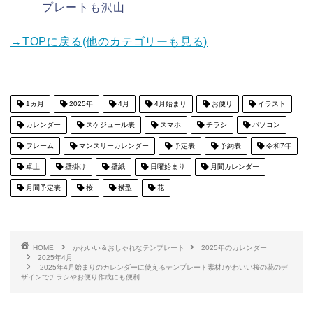
プレートも沢山
→TOPに戻る(他のカテゴリーも見る)
1ヵ月
2025年
4月
4月始まり
お便り
イラスト
カレンダー
スケジュール表
スマホ
チラシ
パソコン
フレーム
マンスリーカレンダー
予定表
予約表
令和7年
卓上
壁掛け
壁紙
日曜始まり
月間カレンダー
月間予定表
桜
横型
花
HOME
かわいい＆おしゃれなテンプレート
2025年のカレンダー
2025年4月
2025年4月始まりのカレンダーに使えるテンプレート素材♪かわいい桜の花のデ
ザインでチラシやお便り作成にも便利