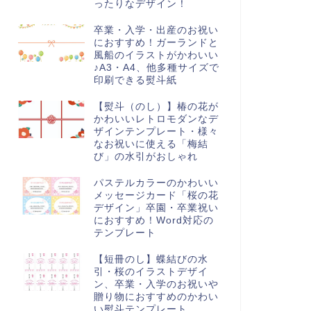
ったりなデザイン！
卒業・入学・出産のお祝い
におすすめ！ガーランドと
風船のイラストがかわいい
♪A3・A4、他多種サイズで
印刷できる熨斗紙
【熨斗（のし）】椿の花が
かわいいレトロモダンなデ
025年8月
2025年11月
ザインテンプレート・様々
なお祝いに使える「梅結
び」の水引がおしゃれ
パステルカラーのかわいい
メッセージカード「桜の花
デザイン」卒園・卒業祝い
025年のマンスリーカレンダー
2025年のかわいいカレンダーを
におすすめ！Word対応の
テンプレート
8月」花火のイラスト入りでお
ダウンロード！11月のテンプレ
ゃれ＆かわいいテンプ...
ート・文化の日や振替休...
【短冊のし】蝶結びの水
引・桜のイラストデザイ
ン、卒業・入学のお祝いや
贈り物におすすめのかわい
い熨斗テンプレート