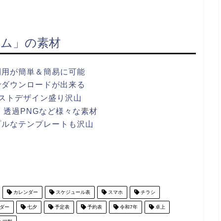
ム」の素材
利用が簡単＆簡易に可能
でダウンロードが出来る
ストデザイン盛り沢山
ワポ・透過PNGなど様々な素材
プルなテンプレートも沢山
カレンダー
スケジュール表
スマホ
チラシ
ダー
七夕
予定表
予約表
令和7年
卓上