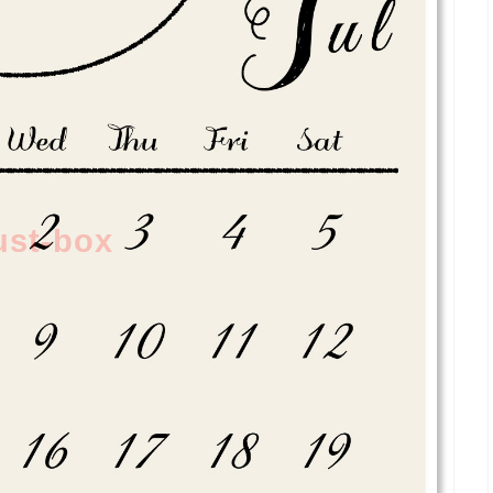
lust-box