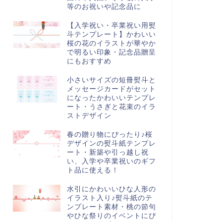
等のお祝いや記念品に
【入学祝い・卒業祝い用熨
斗テンプレート】かわいい
桜の花のイラストが華やか
で明るい印象・記念品贈呈
にもおすすめ
小さいサイズの短冊熨斗と
メッセージカードがセット
になったかわいいテンプレ
ート・うさぎと花束のイラ
ストデザイン
春の贈り物にぴったり♪桜
デザインの熨斗紙テンプレ
ート・新築や引っ越し祝
い、入学や卒業祝いのギフ
ト品に使える！
水引にかわいいひな人形の
イラスト入り♪熨斗紙のテ
ンプレート素材・桃の節句
やひな祭りのイベントにぴ