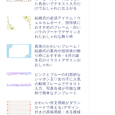
た色合いでテキスト入力だ
けでおしゃれに仕上がる
結婚式の必須アイテム！ウ
ェルカムボード、招待状に
おすすめのフレーム・白い
バラのブーケでデザインさ
れたおしゃれな飾り枠
真珠のかわいいフレーム！
結婚式の案内や招待状の飾
り枠におすすめ・6月の誕
生石のイラストデザインが
おしゃれ♪
ピンクとブルーの幻想的な
シャボン玉♡女の子に人気
の動画フレームでテキスト
入力、写真合成が可能な便
利で簡単なテンプレート
かわいい作文用紙がダウン
ロードで使える♪デザイン
付きの原稿用紙・水玉模様