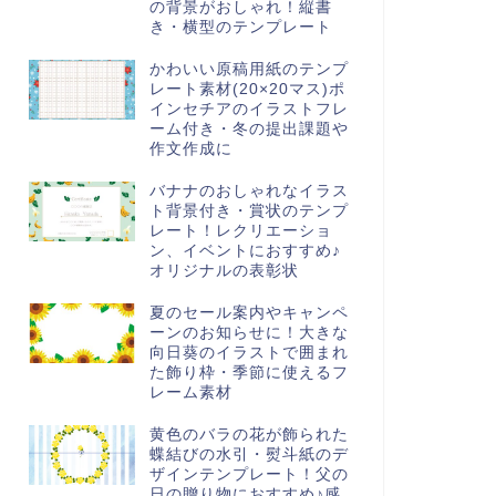
の背景がおしゃれ！縦書
き・横型のテンプレート
かわいい原稿用紙のテンプ
レート素材(20×20マス)ポ
インセチアのイラストフレ
ーム付き・冬の提出課題や
作文作成に
バナナのおしゃれなイラス
ト背景付き・賞状のテンプ
レート！レクリエーショ
ン、イベントにおすすめ♪
オリジナルの表彰状
夏のセール案内やキャンペ
ーンのお知らせに！大きな
向日葵のイラストで囲まれ
た飾り枠・季節に使えるフ
レーム素材
黄色のバラの花が飾られた
蝶結びの水引・熨斗紙のデ
ザインテンプレート！父の
日の贈り物におすすめ♪感