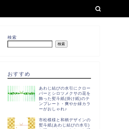
検索
検索
おすすめ
あわじ結びの水引にクロー
バーとシロツメクサの花を
飾った熨斗紙(掛け紙)のテ
ンプレート・爽やか緑カラ
ーがおしゃれ♪
市松模様と和柄デザインの
熨斗紙(あわじ結びの水引)