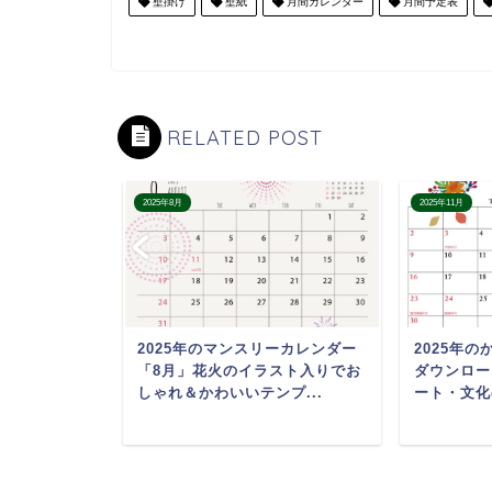
壁掛け
壁紙
月間カレンダー
月間予定表
RELATED POST
2025年8月
2025年11月
のおしゃれなカ
2025年のマンスリーカレンダー
2025年
テンプレー
「8月」花火のイラスト入りでお
ダウンロー
見...
しゃれ＆かわいいテンプ...
ート・文化