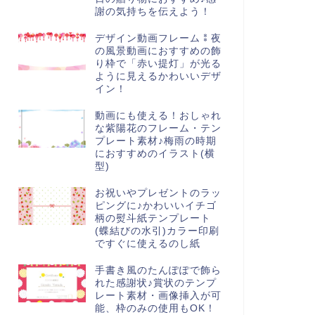
謝の気持ちを伝えよう！
デザイン動画フレーム⁑夜
の風景動画におすすめの飾
り枠で「赤い提灯」が光る
ように見えるかわいいデザ
イン！
動画にも使える！おしゃれ
な紫陽花のフレーム・テン
プレート素材♪梅雨の時期
におすすめのイラスト(横
型)
お祝いやプレゼントのラッ
ピングに♪かわいいイチゴ
柄の熨斗紙テンプレート
(蝶結びの水引)カラー印刷
ですぐに使えるのし紙
手書き風のたんぽぽで飾ら
れた感謝状♪賞状のテンプ
レート素材・画像挿入が可
能、枠のみの使用もOK！