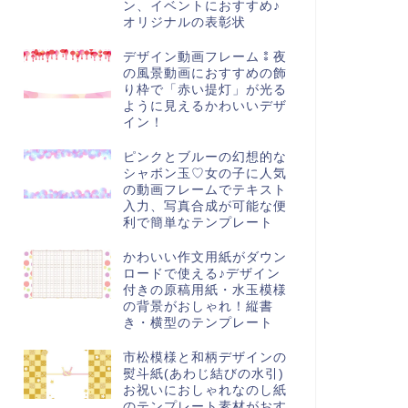
ン、イベントにおすすめ♪
オリジナルの表彰状
デザイン動画フレーム⁑夜
の風景動画におすすめの飾
り枠で「赤い提灯」が光る
ように見えるかわいいデザ
イン！
ピンクとブルーの幻想的な
シャボン玉♡女の子に人気
の動画フレームでテキスト
入力、写真合成が可能な便
利で簡単なテンプレート
かわいい作文用紙がダウン
ロードで使える♪デザイン
付きの原稿用紙・水玉模様
の背景がおしゃれ！縦書
き・横型のテンプレート
市松模様と和柄デザインの
熨斗紙(あわじ結びの水引)
お祝いにおしゃれなのし紙
のテンプレート素材がおす