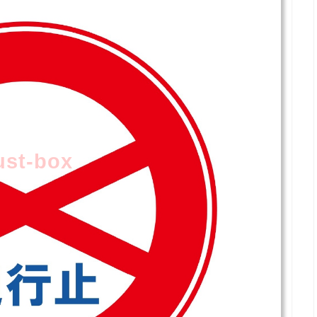
lust-box