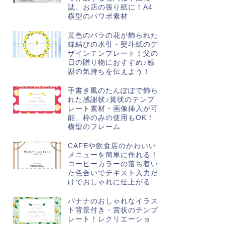
誌、お店の張り紙に！A4
横型のパワポ素材
黄色のバラの花が飾られた
蝶結びの水引・熨斗紙のデ
ザインテンプレート！父の
日の贈り物におすすめ♪感
謝の気持ちを伝えよう！
手書き風のたんぽぽで飾ら
れた感謝状♪賞状のテンプ
レート素材・画像挿入が可
能、枠のみの使用もOK！
横型のフレーム
CAFEや飲食店のかわいい
メニューを簡単に作れる！
コーヒーカラーの落ち着い
た色合いでテキスト入力だ
けでおしゃれに仕上がる
バナナのおしゃれなイラス
ト背景付き・賞状のテンプ
レート！レクリエーショ