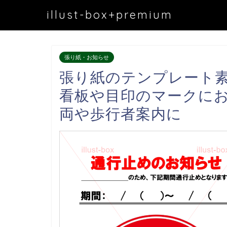
illust-box+premium
張り紙・お知らせ
張り紙のテンプレート
看板や目印のマークに
両や歩行者案内に