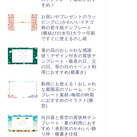
すめ！
お祝いやプレゼントのラッ
ピングに♪かわいいイチゴ
柄の熨斗紙テンプレート
(蝶結びの水引)カラー印刷
ですぐに使えるのし紙
蓮の花のおしゃれな感謝
状！デザイン付きの賞状テ
ンプレート・敬老の日、父
の日、母の日のイベント利
用におすすめ(横書き)
動画にも使える！おしゃれ
な紫陽花のフレーム・テン
プレート素材♪梅雨の時期
におすすめのイラスト(横
型)
向日葵と青空の賞状枠テン
プレート・夏の利用におす
すめ！表彰状のかわいい飾
り枠・横書き仕様、