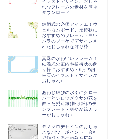
イラストデザイン、おしゃ
れなフレームの素材を簡単
ダウンロード
結婚式の必須アイテム！ウ
ェルカムボード、招待状に
おすすめのフレーム・白い
バラのブーケでデザインさ
れたおしゃれな飾り枠
真珠のかわいいフレーム！
結婚式の案内や招待状の飾
り枠におすすめ・6月の誕
生石のイラストデザインが
おしゃれ♪
あわじ結びの水引にクロー
バーとシロツメクサの花を
飾った熨斗紙(掛け紙)のテ
ンプレート・爽やか緑カラ
ーがおしゃれ♪
モノクロデザインのおしゃ
れなパワーポイント・会社
で作成する社内報や広報