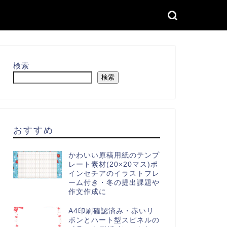
検索
検索
おすすめ
かわいい原稿用紙のテンプ
レート素材(20×20マス)ポ
インセチアのイラストフレ
ーム付き・冬の提出課題や
作文作成に
A4印刷確認済み・赤いリ
ボンとハート型スピネルの