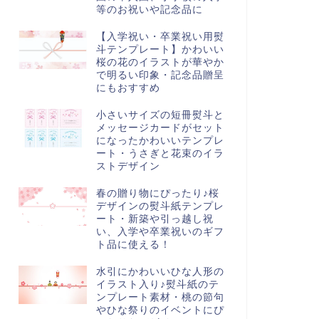
等のお祝いや記念品に
【入学祝い・卒業祝い用熨
斗テンプレート】かわいい
桜の花のイラストが華やか
で明るい印象・記念品贈呈
にもおすすめ
小さいサイズの短冊熨斗と
メッセージカードがセット
になったかわいいテンプレ
ート・うさぎと花束のイラ
ストデザイン
春の贈り物にぴったり♪桜
デザインの熨斗紙テンプレ
ート・新築や引っ越し祝
い、入学や卒業祝いのギフ
ト品に使える！
水引にかわいいひな人形の
イラスト入り♪熨斗紙のテ
ンプレート素材・桃の節句
やひな祭りのイベントにぴ