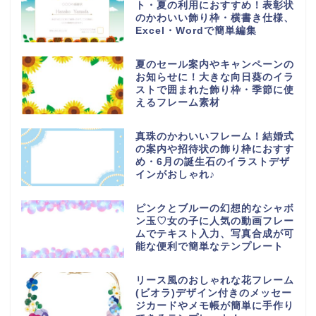
ト・夏の利用におすすめ！表彰状
のかわいい飾り枠・横書き仕様、
Excel・Wordで簡単編集
夏のセール案内やキャンペーンの
お知らせに！大きな向日葵のイラ
ストで囲まれた飾り枠・季節に使
えるフレーム素材
真珠のかわいいフレーム！結婚式
の案内や招待状の飾り枠におすす
め・6月の誕生石のイラストデザ
インがおしゃれ♪
ピンクとブルーの幻想的なシャボ
ン玉♡女の子に人気の動画フレー
ムでテキスト入力、写真合成が可
能な便利で簡単なテンプレート
リース風のおしゃれな花フレーム
(ビオラ)デザイン付きのメッセー
ジカードやメモ帳が簡単に手作り