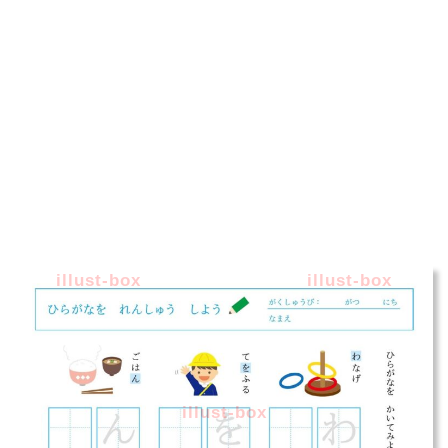
illust-box
illust-box
illust-box