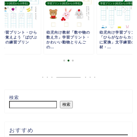
プリント(幼児から小学生)
学習プリント(幼児から小学生)
学習プリント(幼児から小学生)
童学習プリント・ひら
幼児向け教材「数や物の
幼児向け学習プリン
なを覚えよう「ばびぶ
数え方」学習プリント・
「ひらがなからカタ
ぼ」の練習プリン
かわいい動物とりんご
に変換」文字練習の
...
の...
材・...
検索
検索
おすすめ