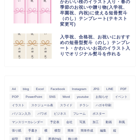
かわいい桜のイラスト入り・春の
季節のお祝いや贈り物(入学祝、
卒園祝、内祝)に使える短冊熨斗
（のし）テンプレート(テキスト
変更可)
入学祝、合格祝、お祝いにおすす
めの短冊型熨斗（のし）テンプレ
ート・かわいいお花のイラスト入
りでオリジナル熨斗を作れる
A4
blog
Excel
Facebook
Instagram
JPG
LINE
PDF
POP
PowerPoint
SNS
Word
youtube
お知らせ
イベント
イラスト
スケジュール表
スライド
チラシ
ハガキ印刷
パソコン入力
パワポ
ビジネス
フレーム
ポスター
マンスリーカレンダー
予定表
会社
写真
加工
動画
和風
張り紙
手書き
横
横型
簡単
簡単作成
編集
縦
縦型
背景
花
透過PNG
飾り枠