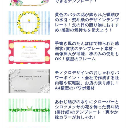
できるテンプレート！
黄色のバラの花が飾られた蝶結び
の水引・熨斗紙のデザインテンプ
レート！父の日の贈り物におすす
め♪感謝の気持ちを伝えよう！
手書き風のたんぽぽで飾られた感
謝状♪賞状のテンプレート素材・
画像挿入が可能、枠のみの使用も
OK！横型のフレーム
モノクロデザインのおしゃれなパ
ワーポイント・会社で作成する社
内報や広報誌、お店の張り紙に！
A4横型のパワポ素材
あわじ結びの水引にクローバーと
シロツメクサの花を飾った熨斗紙
(掛け紙)のテンプレート・爽やか
緑カラーがおしゃれ♪