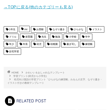
→TOPに戻る(他のカテゴリーも見る)
1年生
A4
お受験
なぞり書き
ひらがな
イラスト
ドリル
保育園
先生
勉強
小学校
年中
年少
年長
幼児
幼稚園
書き写し
練習帳
自宅学習
HOME
かわいい＆おしゃれなテンプレート
学習プリント(幼児から小学生)
幼児向け国語の学習プリント「ひらがなの練習帳」わをんの文字、なぞり書き・
イラスト付きの教材テンプレート
RELATED POST