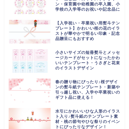
ン・保育園や幼稚園の卒入園、小
学校の入学等のお祝いや記念品に
【入学祝い・卒業祝い用熨斗テン
プレート】かわいい桜の花のイラ
ストが華やかで明るい印象・記念
品贈呈にもおすすめ
小さいサイズの短冊熨斗とメッセ
ージカードがセットになったかわ
いいテンプレート・うさぎと花束
のイラストデザイン
春の贈り物にぴったり♪桜デザイ
ンの熨斗紙テンプレート・新築や
引っ越し祝い、入学や卒業祝いの
ギフト品に使える！
水引にかわいいひな人形のイラス
ト入り♪熨斗紙のテンプレート素
材・桃の節句やひな祭りのイベン
トにぴったりなデザイン！