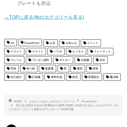
プレートも沢山
→TOPに戻る(他のカテゴリーも見る)
A4
PowerPoint
お店
お知らせ
イベント
イラスト
スライド
パワポ
ビジネス
フォーマット
フレーム
プレゼン資料
ポスター
企画書
会社
学校
張り紙
提案書
星
横型
簡単
自己紹介
計画書
資料作成
部活
部署紹介
魔法陣
HOME
かわいい＆おしゃれなテンプレート
PowerPoint
新入生の部活や会社の部署紹介の資料が簡単に作成できるおしゃれなデザインの
パワポテンプレート素材がダウンロードで利用可能