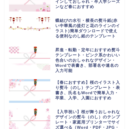
インしておしゃれ・卒入学シーズ
ンなど春におすすめ
蝶結びの水引・横長の熨斗紙(赤
い中華風の提灯と花のラインのイ
ラスト)簡単ダウンロードで使え
る便利なのし紙のテンプレート
昇進・転勤・定年におすすめ熨斗
テンプレート・ピンク系かわいい
色合いのおしゃれなデザイン・
Wordで表書き、部署名や連名の
入力可能
【春におすすめ】桜のイラスト入
り熨斗（のし）テンプレート・表
書き、氏名もWordで簡単入力・
卒業、入学、入園におすすめ
【入学祝い】桜が舞うおしゃれな
デザインの熨斗（のし）のテンプ
レート・家庭用プリンターでサイ
ズ選べる（Word・PDF・JPG・