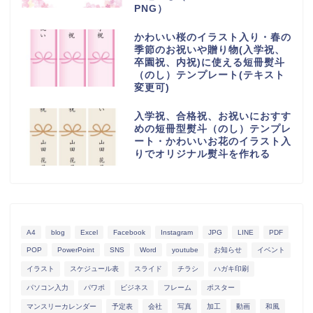
PNG）
かわいい桜のイラスト入り・春の
季節のお祝いや贈り物(入学祝、
卒園祝、内祝)に使える短冊熨斗
（のし）テンプレート(テキスト
変更可)
入学祝、合格祝、お祝いにおすす
めの短冊型熨斗（のし）テンプレ
ート・かわいいお花のイラスト入
りでオリジナル熨斗を作れる
A4
blog
Excel
Facebook
Instagram
JPG
LINE
PDF
POP
PowerPoint
SNS
Word
youtube
お知らせ
イベント
イラスト
スケジュール表
スライド
チラシ
ハガキ印刷
パソコン入力
パワポ
ビジネス
フレーム
ポスター
マンスリーカレンダー
予定表
会社
写真
加工
動画
和風