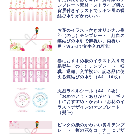
ンプレート素材・ストライプ柄の
背景付きイラストでリボン風の蝶
結び水引がかわいい♪
お花のイラスト付きオリジナル熨
斗（のし）テンプレート・紅白の
蝶結びの水引で御祝い、内祝い
用・Wordで文字入れ可能
春におすすめ桜のイラスト入り簡
易熨斗（のし）テンプレート・転
職、退職、入学祝い、記念品に使
える蝶結びの水引（A4・10枚）
丸型ラベルシール（A4・6枚）
「おめでとう・ありがとう」ギフ
トにおすすめ・かわいいお花のイ
ラストデザインのテンプレート
（熨斗）
ピンクの紙のかわいい熨斗テンプ
レート・桜の花をコーナーにデザ