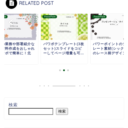
RELATED POST
rPoint
PowerPoint
PowerPoint
社の業務や部署紹介な
パワポテンプレート(3枚
パワーポイントのテ
の資料作成をおしゃれ
セット)スライドをコピ
レート素材(シックな
パワポで簡単に！北
ーしてページ増量も可...
のレース柄デザイン)お
.
検索
検索