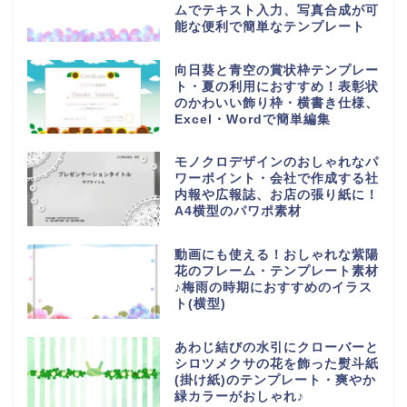
ムでテキスト入力、写真合成が可
能な便利で簡単なテンプレート
向日葵と青空の賞状枠テンプレー
ト・夏の利用におすすめ！表彰状
のかわいい飾り枠・横書き仕様、
Excel・Wordで簡単編集
モノクロデザインのおしゃれなパ
ワーポイント・会社で作成する社
内報や広報誌、お店の張り紙に！
A4横型のパワポ素材
動画にも使える！おしゃれな紫陽
花のフレーム・テンプレート素材
♪梅雨の時期におすすめのイラス
ト(横型)
あわじ結びの水引にクローバーと
シロツメクサの花を飾った熨斗紙
(掛け紙)のテンプレート・爽やか
緑カラーがおしゃれ♪