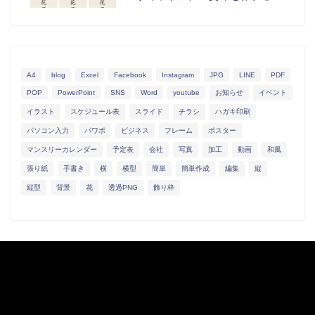
A4
blog
Excel
Facebook
Instagram
JPG
LINE
PDF
POP
PowerPoint
SNS
Word
youtube
お知らせ
イベント
イラスト
スケジュール表
スライド
チラシ
ハガキ印刷
パソコン入力
パワポ
ビジネス
フレーム
ポスター
マンスリーカレンダー
予定表
会社
写真
加工
動画
和風
張り紙
手書き
横
横型
簡単
簡単作成
編集
縦
縦型
背景
花
透過PNG
飾り枠