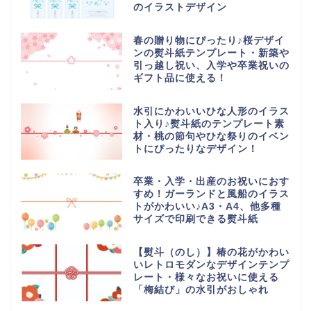
のイラストデザイン
春の贈り物にぴったり♪桜デザイ
ンの熨斗紙テンプレート・新築や
引っ越し祝い、入学や卒業祝いの
ギフト品に使える！
水引にかわいいひな人形のイラス
ト入り♪熨斗紙のテンプレート素
材・桃の節句やひな祭りのイベン
トにぴったりなデザイン！
卒業・入学・出産のお祝いにおす
すめ！ガーランドと風船のイラス
トがかわいい♪A3・A4、他多種
サイズで印刷できる熨斗紙
【熨斗（のし）】椿の花がかわい
いレトロモダンなデザインテンプ
レート・様々なお祝いに使える
「梅結び」の水引がおしゃれ