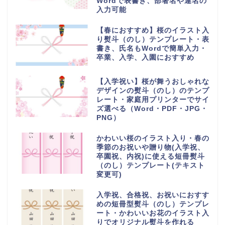
Wordで表書き、部署名や連名の
入力可能
【春におすすめ】桜のイラスト入
り熨斗（のし）テンプレート・表
書き、氏名もWordで簡単入力・
卒業、入学、入園におすすめ
【入学祝い】桜が舞うおしゃれな
デザインの熨斗（のし）のテンプ
レート・家庭用プリンターでサイ
ズ選べる（Word・PDF・JPG・
PNG）
かわいい桜のイラスト入り・春の
季節のお祝いや贈り物(入学祝、
卒園祝、内祝)に使える短冊熨斗
（のし）テンプレート(テキスト
変更可)
入学祝、合格祝、お祝いにおすす
めの短冊型熨斗（のし）テンプレ
ート・かわいいお花のイラスト入
りでオリジナル熨斗を作れる