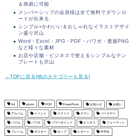
＆簡易に可能
メンバーシップの会員様は全て無料でダウンロ
ードが出来る
シンプル+かわいい＆おしゃれなイラストデザイ
ン盛り沢山
Word・Excel・JPG・PDF・パワポ・透過PNG
など様々な素材
お店や店舗・ビジネスで使えるシンプルなテン
プレートも沢山
→TOPに戻る(他のカテゴリーも見る)
A4
photo
POP
PowerPoint
お知らせ
お祝い
アルバム
イベント
スライド
チラシ
バースデー
パズル
パワポ
パワーポイント
ビジネス
フォーマット
フレーム
ポスター
ポップ
レポート
中学生