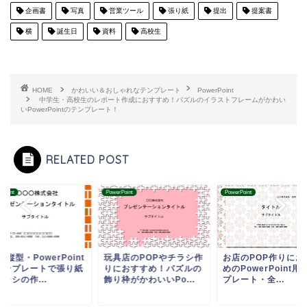
企画書
写真
営業ツール
張り紙
提出
提案書
横
誕生日
資料
高校生
HOME
かわいい＆おしゃれなテンプレート
PowerPoint
中学生・高校生のレポート作成におすすめ！パズルのイラストフレームがかわい
いPowerPointのテンプレート！
RELATED POST
rPoint
PowerPoint
PowerPoint
・縦型・PowerPoint
玩具店のPOPやチラシ作
お店のPOP作りにお
テンプレートで張り紙
りにおすすめ！パズルの
めのPowerPoint用
ラシの作...
飾り枠がかわいいPo...
プレート・全...