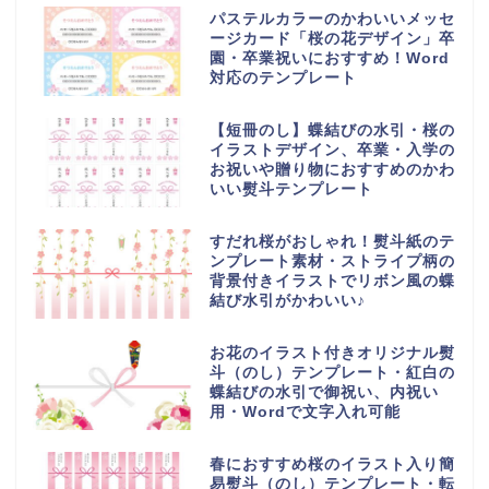
パステルカラーのかわいいメッセ
ージカード「桜の花デザイン」卒
園・卒業祝いにおすすめ！Word
対応のテンプレート
【短冊のし】蝶結びの水引・桜の
イラストデザイン、卒業・入学の
お祝いや贈り物におすすめのかわ
いい熨斗テンプレート
すだれ桜がおしゃれ！熨斗紙のテ
ンプレート素材・ストライプ柄の
背景付きイラストでリボン風の蝶
結び水引がかわいい♪
お花のイラスト付きオリジナル熨
斗（のし）テンプレート・紅白の
蝶結びの水引で御祝い、内祝い
用・Wordで文字入れ可能
春におすすめ桜のイラスト入り簡
易熨斗（のし）テンプレート・転