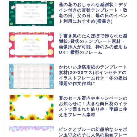
蓮の花のおしゃれな感謝状！デザ
イン付きの賞状テンプレート・敬
老の日、父の日、母の日のイベン
ト利用におすすめ(横書き)
手書き風のたんぽぽで飾られた感
謝状♪賞状のテンプレート素材・
画像挿入が可能、枠のみの使用も
OK！横型のフレーム
かわいい原稿用紙のテンプレート
素材(20×20マス)ポインセチアの
イラストフレーム付き・冬の提出
課題や作文作成に
夏のセール案内やキャンペーンの
お知らせに！大きな向日葵のイラ
ストで囲まれた飾り枠・季節に使
えるフレーム素材
ピンクとブルーの幻想的なシャボ
ン玉♡女の子に人気の動画フレー