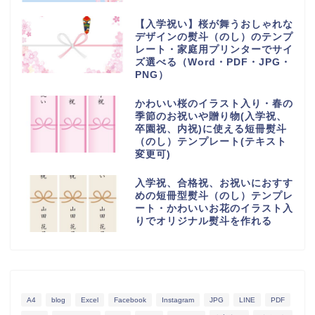
【入学祝い】桜が舞うおしゃれな
デザインの熨斗（のし）のテンプ
レート・家庭用プリンターでサイ
ズ選べる（Word・PDF・JPG・
PNG）
かわいい桜のイラスト入り・春の
季節のお祝いや贈り物(入学祝、
卒園祝、内祝)に使える短冊熨斗
（のし）テンプレート(テキスト
変更可)
入学祝、合格祝、お祝いにおすす
めの短冊型熨斗（のし）テンプレ
ート・かわいいお花のイラスト入
りでオリジナル熨斗を作れる
A4
blog
Excel
Facebook
Instagram
JPG
LINE
PDF