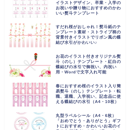
イラストデザイン、卒業・入学の
お祝いや贈り物におすすめのかわ
いい熨斗テンプレート
すだれ桜がおしゃれ！熨斗紙のテ
ンプレート素材・ストライプ柄の
背景付きイラストでリボン風の蝶
結び水引がかわいい♪
お花のイラスト付きオリジナル熨
斗（のし）テンプレート・紅白の
蝶結びの水引で御祝い、内祝い
用・Wordで文字入れ可能
春におすすめ桜のイラスト入り簡
易熨斗（のし）テンプレート・転
職、退職、入学祝い、記念品に使
える蝶結びの水引（A4・10枚）
丸型ラベルシール（A4・6枚）
「おめでとう・ありがとう」ギフ
トにおすすめ・かわいいお花のイ