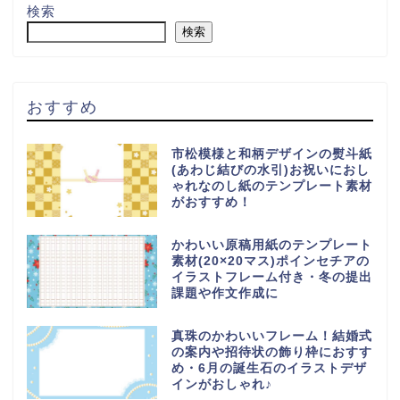
検索
検索
おすすめ
市松模様と和柄デザインの熨斗紙
(あわじ結びの水引)お祝いにおし
ゃれなのし紙のテンプレート素材
がおすすめ！
かわいい原稿用紙のテンプレート
素材(20×20マス)ポインセチアの
イラストフレーム付き・冬の提出
課題や作文作成に
真珠のかわいいフレーム！結婚式
の案内や招待状の飾り枠におすす
め・6月の誕生石のイラストデザ
インがおしゃれ♪