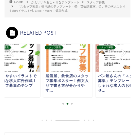
HOME
かわいい＆おしゃれなテンプレート
スタッフ募集
「スタッフ募集」張り紙のテンプレート・塾、英会話教室、習い事の求人におす
すめのイラスト付♪Excel・Wordで簡単作成
RELATED POST
ッフ募集
スタッフ募集
スタッフ募集
かりやすいイラストで
居酒屋、飲食店のスタッ
パン屋さんの「スタ
果的な求人広告作成！
フ募集ポスター！例文入
募集」テンプレート
タッフ募集のテンプ
りで書き方が分かりや
しゃれな求人のお知
.
す...
せ...