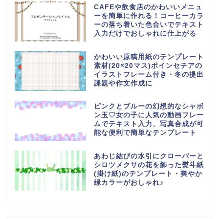
CAFEや飲食店のかわいいメニュ
ーを簡単に作れる！コーヒーカラ
ーの落ち着いた色合いでテキスト
入力だけでおしゃれに仕上がる
かわいい原稿用紙のテンプレート
素材(20×20マス)ポインセチアの
イラストフレーム付き・冬の提出
課題や作文作成に
ピンクとブルーの幻想的なシャボ
ン玉♡女の子に人気の動画フレー
ムでテキスト入力、写真合成が可
能な便利で簡単なテンプレート
あわじ結びの水引にクローバーと
シロツメクサの花を飾った熨斗紙
(掛け紙)のテンプレート・爽やか
緑カラーがおしゃれ♪