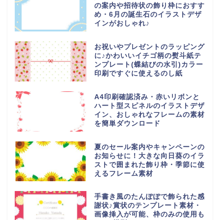
の案内や招待状の飾り枠におすす
め・6月の誕生石のイラストデザ
インがおしゃれ♪
お祝いやプレゼントのラッピング
に♪かわいいイチゴ柄の熨斗紙テ
ンプレート(蝶結びの水引)カラー
印刷ですぐに使えるのし紙
A4印刷確認済み・赤いリボンと
ハート型スピネルのイラストデザ
イン、おしゃれなフレームの素材
を簡単ダウンロード
夏のセール案内やキャンペーンの
お知らせに！大きな向日葵のイラ
ストで囲まれた飾り枠・季節に使
えるフレーム素材
手書き風のたんぽぽで飾られた感
謝状♪賞状のテンプレート素材・
画像挿入が可能、枠のみの使用も