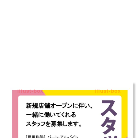
illust-box
illust-box