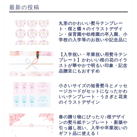
最新の投稿
丸形のかわいい熨斗テンプレー
ト・桜と蝶々のイラストデザイ
ン・保育園や幼稚園の卒入園、小
学校の入学等のお祝いや記念品に
【入学祝い・卒業祝い用熨斗テン
プレート】かわいい桜の花のイラ
ストが華やかで明るい印象・記念
品贈呈にもおすすめ
小さいサイズの短冊熨斗とメッセ
ージカードがセットになったかわ
いいテンプレート・うさぎと花束
のイラストデザイン
春の贈り物にぴったり♪桜デザイ
ンの熨斗紙テンプレート・新築や
引っ越し祝い、入学や卒業祝いの
ギフト品に使える！