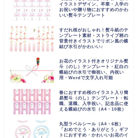
イラストデザイン、卒業・入学の
お祝いや贈り物におすすめのかわ
いい熨斗テンプレート
すだれ桜がおしゃれ！熨斗紙のテ
ンプレート素材・ストライプ柄の
背景付きイラストでリボン風の蝶
結び水引がかわいい♪
お花のイラスト付きオリジナル熨
斗（のし）テンプレート・紅白の
蝶結びの水引で御祝い、内祝い
用・Wordで文字入れ可能
春におすすめ桜のイラスト入り簡
易熨斗（のし）テンプレート・転
職、退職、入学祝い、記念品に使
える蝶結びの水引（A4・10枚）
丸型ラベルシール（A4・6枚）
「おめでとう・ありがとう」ギフ
トにおすすめ・かわいいお花のイ