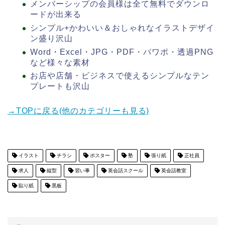
メンバーシップの会員様は全て無料でダウンロ
ードが出来る
シンプル+かわいい＆おしゃれなイラストデザイ
ン盛り沢山
Word・Excel・JPG・PDF・パワポ・透過PNG
など様々な素材
お店や店舗・ビジネスで使えるシンプルなテン
プレートも沢山
→TOPに戻る(他のカテゴリーも見る)
イラスト
チラシ
ポスター
塾
張り紙
正社員
求人
縦型
習い事
英会話スクール
英会話教室
貼り紙
黒板