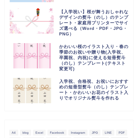
【入学祝い】桜が舞うおしゃれな
デザインの熨斗（のし）のテンプ
レート・家庭用プリンターでサイ
ズ選べる（Word・PDF・JPG・
PNG）
かわいい桜のイラスト入り・春の
季節のお祝いや贈り物(入学祝、
卒園祝、内祝)に使える短冊熨斗
（のし）テンプレート(テキスト
変更可)
入学祝、合格祝、お祝いにおすす
めの短冊型熨斗（のし）テンプレ
ート・かわいいお花のイラスト入
りでオリジナル熨斗を作れる
A4
blog
Excel
Facebook
Instagram
JPG
LINE
PDF