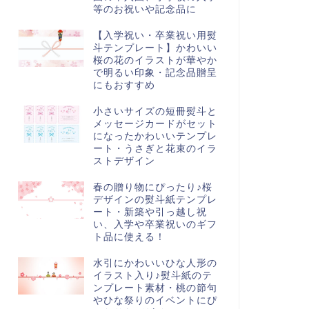
等のお祝いや記念品に
【入学祝い・卒業祝い用熨
斗テンプレート】かわいい
桜の花のイラストが華やか
で明るい印象・記念品贈呈
にもおすすめ
小さいサイズの短冊熨斗と
メッセージカードがセット
になったかわいいテンプレ
ート・うさぎと花束のイラ
ストデザイン
春の贈り物にぴったり♪桜
デザインの熨斗紙テンプレ
ート・新築や引っ越し祝
い、入学や卒業祝いのギフ
ト品に使える！
水引にかわいいひな人形の
イラスト入り♪熨斗紙のテ
ンプレート素材・桃の節句
やひな祭りのイベントにぴ