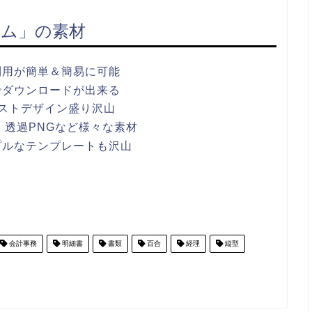
ム」の素材
利用が簡単＆簡易に可能
でダウンロードが出来る
ストデザイン盛り沢山
ワポ・透過PNGなど様々な素材
プルなテンプレートも沢山
会計事務
明細書
書類
百合
経理
縦型