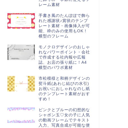
レーム素材
手書き風のたんぽぽで飾ら
れた感謝状♪賞状のテンプ
レート素材・画像挿入が可
能、枠のみの使用もOK！
横型のフレーム
モノクロデザインのおしゃ
れなパワーポイント・会社
で作成する社内報や広報
誌、お店の張り紙に！A4
横型のパワポ素材
市松模様と和柄デザインの
熨斗紙(あわじ結びの水引)
お祝いにおしゃれなのし紙
のテンプレート素材がおす
すめ！
ピンクとブルーの幻想的な
シャボン玉♡女の子に人気
の動画フレームでテキスト
入力、写真合成が可能な便