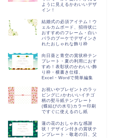
ように見えるかわいいデザ
イン！
結婚式の必須アイテム！ウ
ェルカムボード、招待状に
おすすめのフレーム・白い
バラのブーケでデザインさ
れたおしゃれな飾り枠
向日葵と青空の賞状枠テン
プレート・夏の利用におす
すめ！表彰状のかわいい飾
り枠・横書き仕様、
Excel・Wordで簡単編集
お祝いやプレゼントのラッ
ピングに♪かわいいイチゴ
柄の熨斗紙テンプレート
(蝶結びの水引)カラー印刷
ですぐに使えるのし紙
蓮の花のおしゃれな感謝
状！デザイン付きの賞状テ
ンプレート・敬老の日、父