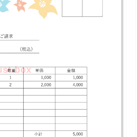
lust-box