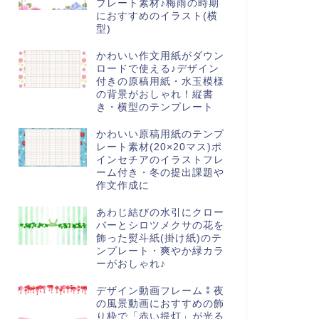
プレート素材♪梅雨の時期
におすすめのイラスト(横
型)
かわいい作文用紙がダウン
ロードで使える♪デザイン
付きの原稿用紙・水玉模様
の背景がおしゃれ！縦書
き・横型のテンプレート
かわいい原稿用紙のテンプ
レート素材(20×20マス)ポ
インセチアのイラストフレ
ーム付き・冬の提出課題や
作文作成に
あわじ結びの水引にクロー
バーとシロツメクサの花を
飾った熨斗紙(掛け紙)のテ
ンプレート・爽やか緑カラ
ーがおしゃれ♪
デザイン動画フレーム⁑夜
の風景動画におすすめの飾
り枠で「赤い提灯」が光る