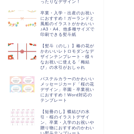
ったりなデザイン！
卒業・入学・出産のお祝い
におすすめ！ガーランドと
風船のイラストがかわいい
♪A3・A4、他多種サイズで
印刷できる熨斗紙
求書
請求書
【熨斗（のし）】椿の花が
かわいいレトロモダンなデ
ザインテンプレート・様々
なお祝いに使える「梅結
び」の水引がおしゃれ
リスマスデザインのかわいい
おしゃれな宝石デザインの請求
パステルカラーのかわいい
求書♪イラスト入りの書類テン
書！アクセサリー・ジュエリー
メッセージカード「桜の花
レート・自動計算で簡単作...
ショップの発行書類におすす
デザイン」卒園・卒業祝い
め...
におすすめ！Word対応の
テンプレート
【短冊のし】蝶結びの水
引・桜のイラストデザイ
ン、卒業・入学のお祝いや
贈り物におすすめのかわい
い熨斗テンプレート