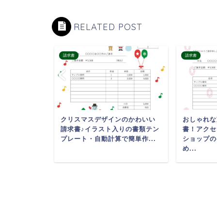
RELATED POST
請求書
請求書
の請求書テンプ
クリスマスデザインのかわいい
おしゃれな
スにおすす
請求書♪イラスト入りの書類テン
書！アクセ
...
プレート・自動計算で簡単作...
ショップの
め...