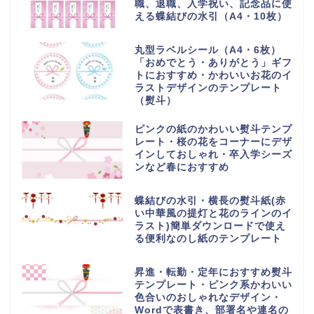
職、退職、入学祝い、記念品に使
える蝶結びの水引（A4・10枚）
丸型ラベルシール（A4・6枚）
「おめでとう・ありがとう」ギフ
トにおすすめ・かわいいお花のイ
ラストデザインのテンプレート
（熨斗）
ピンクの紙のかわいい熨斗テンプ
レート・桜の花をコーナーにデザ
インしておしゃれ・卒入学シーズ
ンなど春におすすめ
蝶結びの水引・横長の熨斗紙(赤
い中華風の提灯と花のラインのイ
ラスト)簡単ダウンロードで使え
る便利なのし紙のテンプレート
昇進・転勤・定年におすすめ熨斗
テンプレート・ピンク系かわいい
色合いのおしゃれなデザイン・
Wordで表書き、部署名や連名の