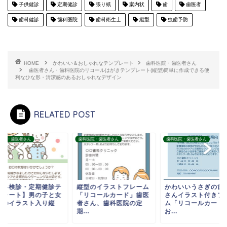
子供健診
定期健診
張り紙
案内状
歯
歯医者
歯科健診
歯科医院
歯科衛生士
縦型
虫歯予防
HOME
かわいい＆おしゃれなテンプレート
歯科医院・歯医者さん
歯医者さん・歯科医院のリコールはがきテンプレート(縦型)簡単に作成できる便
利なひな形・清潔感のあるおしゃれなデザイン
RELATED POST
医院・歯医者さん
歯科医院・歯医者さん
歯科医院・歯医者さん
歯科検診・定期健診テ
縦型のイラストフレーム
かわいいうさぎの歯
プレート】男の子と女
「リコールカード」歯医
さんイラスト付きフ
子のイラスト入り縦
者さん、歯科医院の定
ム「リコールカード
.
期...
お...