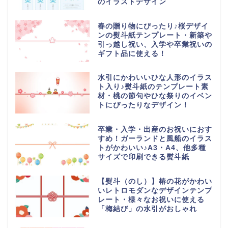
のイラストデザイン
春の贈り物にぴったり♪桜デザイ
ンの熨斗紙テンプレート・新築や
引っ越し祝い、入学や卒業祝いの
ギフト品に使える！
水引にかわいいひな人形のイラス
ト入り♪熨斗紙のテンプレート素
材・桃の節句やひな祭りのイベン
トにぴったりなデザイン！
卒業・入学・出産のお祝いにおす
すめ！ガーランドと風船のイラス
トがかわいい♪A3・A4、他多種
サイズで印刷できる熨斗紙
【熨斗（のし）】椿の花がかわい
いレトロモダンなデザインテンプ
レート・様々なお祝いに使える
「梅結び」の水引がおしゃれ