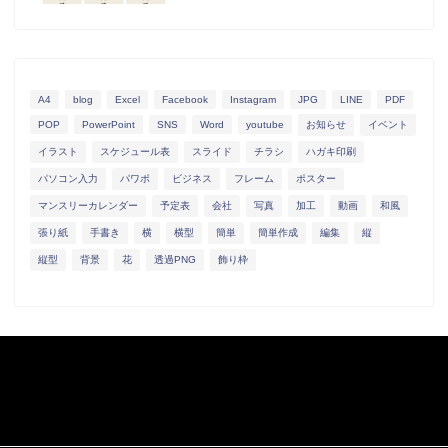
A4
blog
Excel
Facebook
Instagram
JPG
LINE
PDF
POP
PowerPoint
SNS
Word
youtube
お知らせ
イベント
イラスト
スケジュール表
スライド
チラシ
ハガキ印刷
パソコン入力
パワポ
ビジネス
フレーム
ポスター
マンスリーカレンダー
予定表
会社
写真
加工
動画
和風
張り紙
手書き
横
横型
簡単
簡単作成
編集
縦
縦型
背景
花
透過PNG
飾り枠