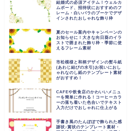
結婚式の必須アイテム！ウェルカ
ムボード、招待状におすすめのフ
レーム・白いバラのブーケでデザ
インされたおしゃれな飾り枠
夏のセール案内やキャンペーンの
お知らせに！大きな向日葵のイラ
ストで囲まれた飾り枠・季節に使
えるフレーム素材
市松模様と和柄デザインの熨斗紙
(あわじ結びの水引)お祝いにおし
ゃれなのし紙のテンプレート素材
がおすすめ！
CAFEや飲食店のかわいいメニュ
ーを簡単に作れる！コーヒーカラ
ーの落ち着いた色合いでテキスト
入力だけでおしゃれに仕上がる
手書き風のたんぽぽで飾られた感
謝状♪賞状のテンプレート素材・