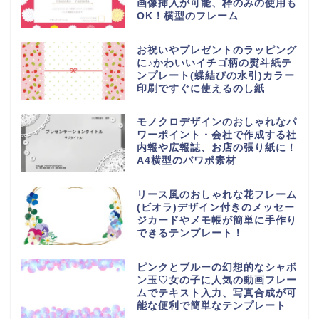
画像挿入が可能、枠のみの使用も
OK！横型のフレーム
お祝いやプレゼントのラッピング
に♪かわいいイチゴ柄の熨斗紙テ
ンプレート(蝶結びの水引)カラー
印刷ですぐに使えるのし紙
モノクロデザインのおしゃれなパ
ワーポイント・会社で作成する社
内報や広報誌、お店の張り紙に！
A4横型のパワポ素材
リース風のおしゃれな花フレーム
(ビオラ)デザイン付きのメッセー
ジカードやメモ帳が簡単に手作り
できるテンプレート！
ピンクとブルーの幻想的なシャボ
ン玉♡女の子に人気の動画フレー
ムでテキスト入力、写真合成が可
能な便利で簡単なテンプレート