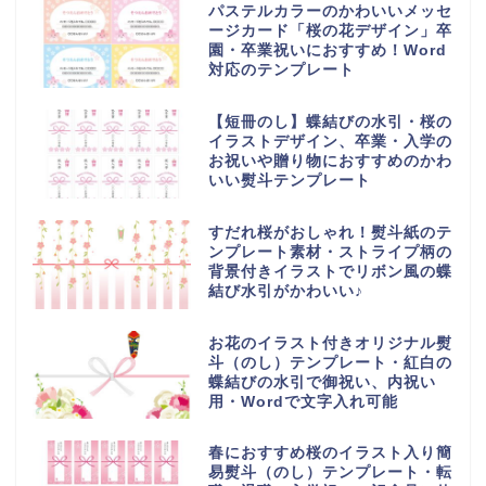
パステルカラーのかわいいメッセ
ージカード「桜の花デザイン」卒
園・卒業祝いにおすすめ！Word
対応のテンプレート
【短冊のし】蝶結びの水引・桜の
イラストデザイン、卒業・入学の
お祝いや贈り物におすすめのかわ
いい熨斗テンプレート
すだれ桜がおしゃれ！熨斗紙のテ
ンプレート素材・ストライプ柄の
背景付きイラストでリボン風の蝶
結び水引がかわいい♪
お花のイラスト付きオリジナル熨
斗（のし）テンプレート・紅白の
蝶結びの水引で御祝い、内祝い
用・Wordで文字入れ可能
春におすすめ桜のイラスト入り簡
易熨斗（のし）テンプレート・転