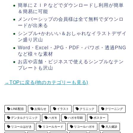
簡単にＺＩＰなどでダウンロードし利用が簡単
＆簡易に可能
メンバーシップの会員様は全て無料でダウンロ
ードが出来る
シンプル+かわいい＆おしゃれなイラストデザイ
ン盛り沢山
Word・Excel・JPG・PDF・パワポ・透過PNG
など様々な素材
お店や店舗・ビジネスで使えるシンプルなテン
プレートも沢山
→TOPに戻る(他のカテゴリーも見る)
LINE配信
お知らせ
イラスト
クリニック
クリーニング
デンタルクリニック
ハガキ
ハガキ印刷
ポスター
リコールはがき
リコールカード
リコールハガキ
大人健診