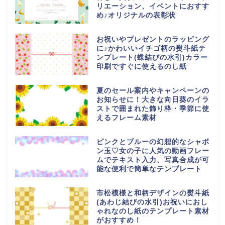
リエーション、イベントにおすす
め♪オリジナルの表彰状
お祝いやプレゼントのラッピング
に♪かわいいイチゴ柄の熨斗紙テ
ンプレート(蝶結びの水引)カラー
印刷ですぐに使えるのし紙
夏のセール案内やキャンペーンの
お知らせに！大きな向日葵のイラ
ストで囲まれた飾り枠・季節に使
えるフレーム素材
ピンクとブルーの幻想的なシャボ
ン玉♡女の子に人気の動画フレー
ムでテキスト入力、写真合成が可
能な便利で簡単なテンプレート
市松模様と和柄デザインの熨斗紙
(あわじ結びの水引)お祝いにおし
ゃれなのし紙のテンプレート素材
がおすすめ！