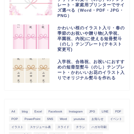
レート・家庭用プリンターでサイ
ズ選べる（Word・PDF・JPG・
PNG）
かわいい桜のイラスト入り・春の
季節のお祝いや贈り物(入学祝、
卒園祝、内祝)に使える短冊熨斗
（のし）テンプレート(テキスト
変更可)
入学祝、合格祝、お祝いにおすす
めの短冊型熨斗（のし）テンプレ
ート・かわいいお花のイラスト入
りでオリジナル熨斗を作れる
A4
blog
Excel
Facebook
Instagram
JPG
LINE
PDF
POP
PowerPoint
SNS
Word
youtube
お知らせ
イベント
イラスト
スケジュール表
スライド
チラシ
ハガキ印刷