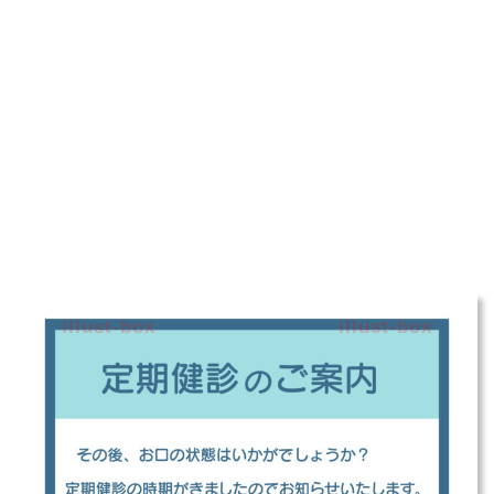
illust-box
illust-box