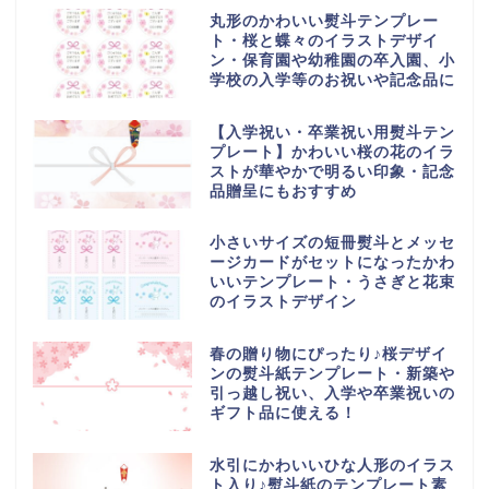
丸形のかわいい熨斗テンプレー
ト・桜と蝶々のイラストデザイ
ン・保育園や幼稚園の卒入園、小
学校の入学等のお祝いや記念品に
【入学祝い・卒業祝い用熨斗テン
プレート】かわいい桜の花のイラ
ストが華やかで明るい印象・記念
品贈呈にもおすすめ
小さいサイズの短冊熨斗とメッセ
ージカードがセットになったかわ
いいテンプレート・うさぎと花束
のイラストデザイン
春の贈り物にぴったり♪桜デザイ
ンの熨斗紙テンプレート・新築や
引っ越し祝い、入学や卒業祝いの
ギフト品に使える！
水引にかわいいひな人形のイラス
ト入り♪熨斗紙のテンプレート素