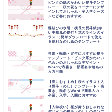
ピンクの紙のかわいい熨斗テンプ
レート・桜の花をコーナーにデザ
インしておしゃれ・卒入学シーズ
ンなど春におすすめ
蝶結びの水引・横長の熨斗紙(赤
い中華風の提灯と花のラインのイ
ラスト)簡単ダウンロードで使え
る便利なのし紙のテンプレート
昇進・転勤・定年におすすめ熨斗
テンプレート・ピンク系かわいい
色合いのおしゃれなデザイン・
Wordで表書き、部署名や連名の
入力可能
【春におすすめ】桜のイラスト入
り熨斗（のし）テンプレート・表
書き、氏名もWordで簡単入力・
卒業、入学、入園におすすめ
【入学祝い】桜が舞うおしゃれな
デザインの熨斗（のし）のテンプ