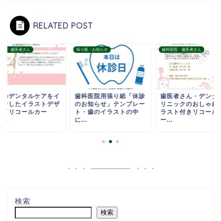
RELATED POST
医院・歯医者さん
張り紙・お知らせ
歯科医院・歯医者さん
性のデンタルケアをイ
歯科医院用張り紙「休診
歯医者さん・デンタ
ージしたイラストデザ
のお知らせ」テンプレー
リニックのおしゃれ
ン「リコールカー
ト・歯のイラストの中
ラスト付きリコール
...
に...
ー...
検索
検索