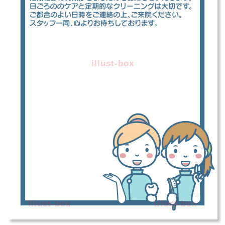
illust-box
illust-box
illust-box