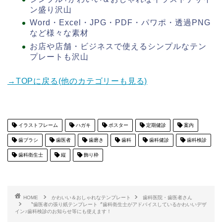
ン盛り沢山
Word・Excel・JPG・PDF・パワポ・透過PNG
など様々な素材
お店や店舗・ビジネスで使えるシンプルなテン
プレートも沢山
→TOPに戻る(他のカテゴリーも見る)
イラストフレーム
ハガキ
ポスター
定期健診
案内
歯ブラシ
歯医者
歯磨き
歯科
歯科健診
歯科検診
歯科衛生士
縦
飾り枠
HOME
かわいい＆おしゃれなテンプレート
歯科医院・歯医者さん
〝歯医者の張り紙テンプレート〞歯科衛生士がアドバイスしているかわいいデザ
イン♪歯科検診のお知らせ等にも使えます！