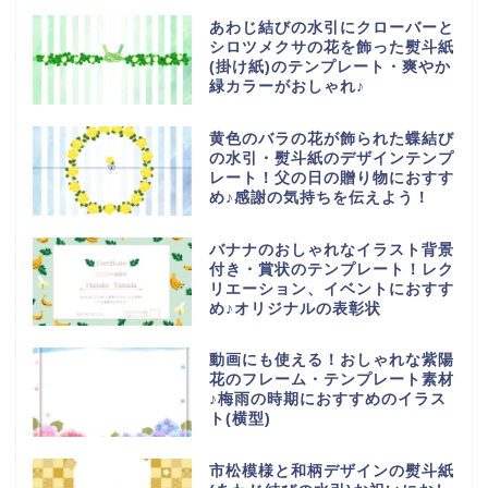
あわじ結びの水引にクローバーと
シロツメクサの花を飾った熨斗紙
(掛け紙)のテンプレート・爽やか
緑カラーがおしゃれ♪
黄色のバラの花が飾られた蝶結び
の水引・熨斗紙のデザインテンプ
レート！父の日の贈り物におすす
め♪感謝の気持ちを伝えよう！
バナナのおしゃれなイラスト背景
付き・賞状のテンプレート！レク
リエーション、イベントにおすす
め♪オリジナルの表彰状
動画にも使える！おしゃれな紫陽
花のフレーム・テンプレート素材
♪梅雨の時期におすすめのイラス
ト(横型)
市松模様と和柄デザインの熨斗紙