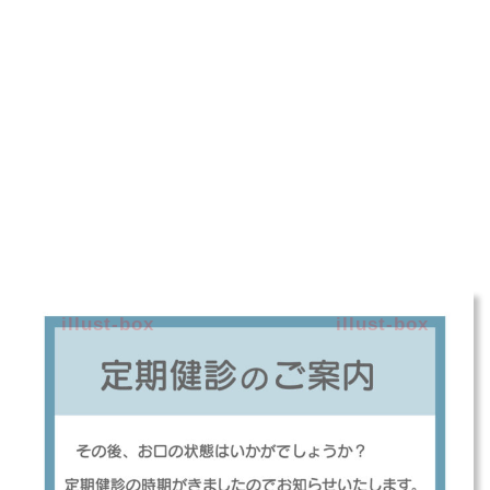
illust-box
illust-box