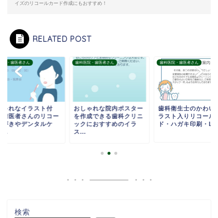
イズのリコールカード作成にもおすすめ！
RELATED POST
医院・歯医者さん
歯科医院・歯医者さん
歯科医院・歯医者さん
しゃれなイラスト付
おしゃれな院内ポスター
歯科衛生士のかわい
・歯医者さんのリコー
を作成できる歯科クリニ
ラスト入りリコール
はがきやデンタルケ
ックにおすすめのイラ
ド・ハガキ印刷・LIN.
...
ス...
検索