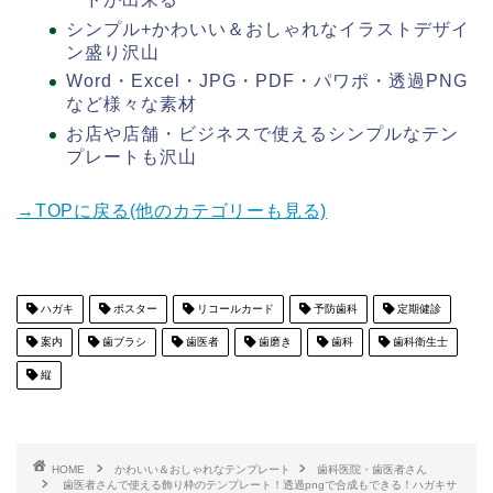
シンプル+かわいい＆おしゃれなイラストデザイ
ン盛り沢山
Word・Excel・JPG・PDF・パワポ・透過PNG
など様々な素材
お店や店舗・ビジネスで使えるシンプルなテン
プレートも沢山
→TOPに戻る(他のカテゴリーも見る)
ハガキ
ポスター
リコールカード
予防歯科
定期健診
案内
歯ブラシ
歯医者
歯磨き
歯科
歯科衛生士
縦
HOME
かわいい＆おしゃれなテンプレート
歯科医院・歯医者さん
歯医者さんで使える飾り枠のテンプレート！透過pngで合成もできる！ハガキサ