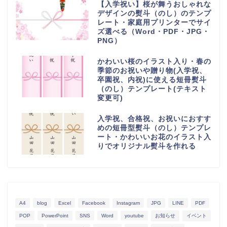
【入学祝い】桜が舞うおしゃれな
デザインの熨斗（のし）のテンプ
レート・家庭用プリンターでサイ
ズ選べる（Word・PDF・JPG・
PNG）
かわいい桜のイラスト入り・春の
季節のお祝いや贈り物(入学祝、
卒園祝、内祝)に使える短冊熨斗
（のし）テンプレート(テキスト
変更可)
入学祝、合格祝、お祝いにおすす
めの短冊型熨斗（のし）テンプレ
ート・かわいいお花のイラスト入
りでオリジナル熨斗を作れる
A4
blog
Excel
Facebook
Instagram
JPG
LINE
PDF
POP
PowerPoint
SNS
Word
youtube
お知らせ
イベント