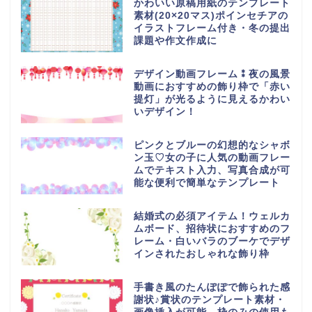
かわいい原稿用紙のテンプレート
素材(20×20マス)ポインセチアの
イラストフレーム付き・冬の提出
課題や作文作成に
デザイン動画フレーム⁑夜の風景
動画におすすめの飾り枠で「赤い
提灯」が光るように見えるかわい
いデザイン！
ピンクとブルーの幻想的なシャボ
ン玉♡女の子に人気の動画フレー
ムでテキスト入力、写真合成が可
能な便利で簡単なテンプレート
結婚式の必須アイテム！ウェルカ
ムボード、招待状におすすめのフ
レーム・白いバラのブーケでデザ
インされたおしゃれな飾り枠
手書き風のたんぽぽで飾られた感
謝状♪賞状のテンプレート素材・