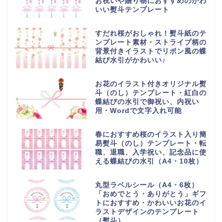
お祝いや贈り物におすすめのかわ
いい熨斗テンプレート
すだれ桜がおしゃれ！熨斗紙のテ
ンプレート素材・ストライプ柄の
背景付きイラストでリボン風の蝶
結び水引がかわいい♪
お花のイラスト付きオリジナル熨
斗（のし）テンプレート・紅白の
蝶結びの水引で御祝い、内祝い
用・Wordで文字入れ可能
春におすすめ桜のイラスト入り簡
易熨斗（のし）テンプレート・転
職、退職、入学祝い、記念品に使
える蝶結びの水引（A4・10枚）
丸型ラベルシール（A4・6枚）
「おめでとう・ありがとう」ギフ
トにおすすめ・かわいいお花のイ
ラストデザインのテンプレート
（熨斗）