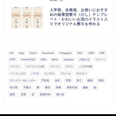
入学祝、合格祝、お祝いにおすす
めの短冊型熨斗（のし）テンプレ
ート・かわいいお花のイラスト入
りでオリジナル熨斗を作れる
A4
blog
Excel
Facebook
Instagram
JPG
LINE
PDF
POP
PowerPoint
SNS
Word
youtube
お知らせ
イベント
イラスト
スケジュール表
スライド
チラシ
ハガキ印刷
パソコン入力
パワポ
ビジネス
フレーム
ポスター
マンスリーカレンダー
予定表
会社
写真
加工
動画
和風
張り紙
手書き
横
横型
簡単
簡単作成
編集
縦
縦型
背景
花
透過PNG
飾り枠