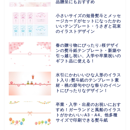
品贈呈にもおすすめ
小さいサイズの短冊熨斗とメッセ
ージカードがセットになったかわ
いいテンプレート・うさぎと花束
のイラストデザイン
春の贈り物にぴったり♪桜デザイ
ンの熨斗紙テンプレート・新築や
引っ越し祝い、入学や卒業祝いの
ギフト品に使える！
水引にかわいいひな人形のイラス
ト入り♪熨斗紙のテンプレート素
材・桃の節句やひな祭りのイベン
トにぴったりなデザイン！
卒業・入学・出産のお祝いにおす
すめ！ガーランドと風船のイラス
トがかわいい♪A3・A4、他多種
サイズで印刷できる熨斗紙