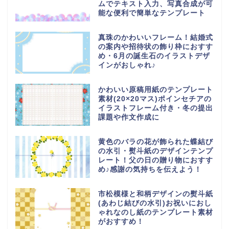
ムでテキスト入力、写真合成が可
能な便利で簡単なテンプレート
真珠のかわいいフレーム！結婚式
の案内や招待状の飾り枠におすす
め・6月の誕生石のイラストデザ
インがおしゃれ♪
かわいい原稿用紙のテンプレート
素材(20×20マス)ポインセチアの
イラストフレーム付き・冬の提出
課題や作文作成に
黄色のバラの花が飾られた蝶結び
の水引・熨斗紙のデザインテンプ
レート！父の日の贈り物におすす
め♪感謝の気持ちを伝えよう！
市松模様と和柄デザインの熨斗紙
(あわじ結びの水引)お祝いにおし
ゃれなのし紙のテンプレート素材
がおすすめ！