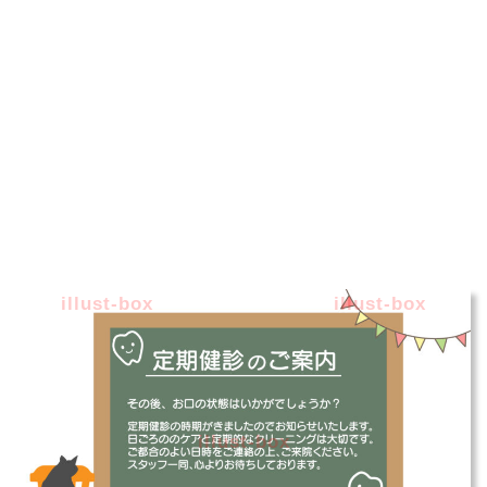
illust-box
illust-box
illust-box