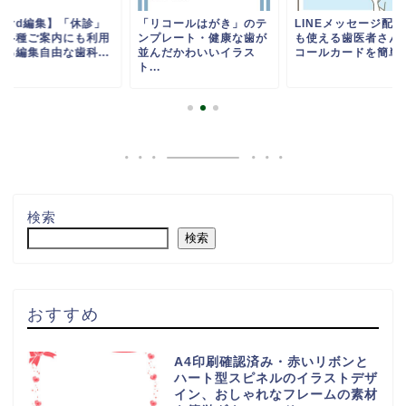
Word編集】「休診」
「リコールはがき」のテ
LINEメッセージ配
ど各種ご案内にも利用
ンプレート・健康な歯が
も使える歯医者さん
きる編集自由な歯科...
並んだかわいいイラス
コールカードを簡単作.
ト...
検索
検索
おすすめ
A4印刷確認済み・赤いリボンと
ハート型スピネルのイラストデザ
イン、おしゃれなフレームの素材