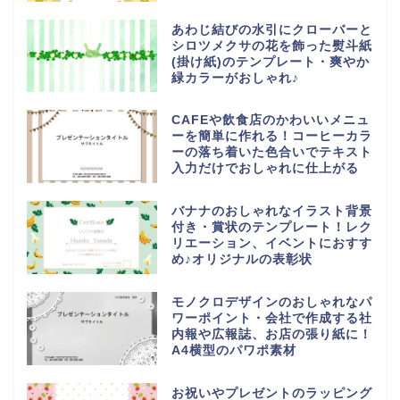
あわじ結びの水引にクローバーと
シロツメクサの花を飾った熨斗紙
(掛け紙)のテンプレート・爽やか
緑カラーがおしゃれ♪
CAFEや飲食店のかわいいメニュ
ーを簡単に作れる！コーヒーカラ
ーの落ち着いた色合いでテキスト
入力だけでおしゃれに仕上がる
バナナのおしゃれなイラスト背景
付き・賞状のテンプレート！レク
リエーション、イベントにおすす
め♪オリジナルの表彰状
モノクロデザインのおしゃれなパ
ワーポイント・会社で作成する社
内報や広報誌、お店の張り紙に！
A4横型のパワポ素材
お祝いやプレゼントのラッピング