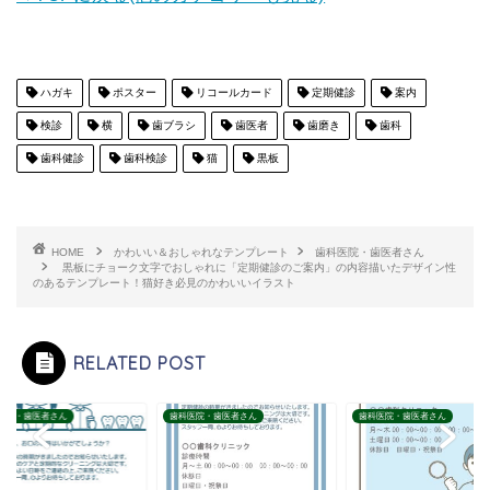
ハガキ
ポスター
リコールカード
定期健診
案内
検診
横
歯ブラシ
歯医者
歯磨き
歯科
歯科健診
歯科検診
猫
黒板
HOME
かわいい＆おしゃれなテンプレート
歯科医院・歯医者さん
黒板にチョーク文字でおしゃれに「定期健診のご案内」の内容描いたデザイン性
のあるテンプレート！猫好き必見のかわいいイラスト
RELATED POST
医院・歯医者さん
歯科医院・歯医者さん
歯科医院・歯医者さん