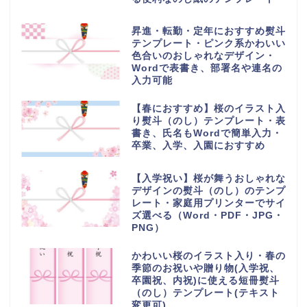
昇進・転勤・定年におすすめ熨斗
テンプレート・ピンク系かわいい
色合いのおしゃれなデザイン・
Wordで表書き、部署名や連名の
入力可能
【春におすすめ】桜のイラスト入
り熨斗（のし）テンプレート・表
書き、氏名もWordで簡単入力・
卒業、入学、入園におすすめ
【入学祝い】桜が舞うおしゃれな
デザインの熨斗（のし）のテンプ
レート・家庭用プリンターでサイ
ズ選べる（Word・PDF・JPG・
PNG）
かわいい桜のイラスト入り・春の
季節のお祝いや贈り物(入学祝、
卒園祝、内祝)に使える短冊熨斗
（のし）テンプレート(テキスト
変更可)