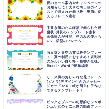
夏のセール案内やキャンペーンの
お知らせに！大きな向日葵のイラ
ストで囲まれた飾り枠・季節に使
えるフレーム素材
手書き風のたんぽぽで飾られた感
謝状♪賞状のテンプレート素材・
画像挿入が可能、枠のみの使用も
OK！横型のフレーム
向日葵と青空の賞状枠テンプレー
ト・夏の利用におすすめ！表彰状
のかわいい飾り枠・横書き仕様、
Excel・Wordで簡単編集
リース風のおしゃれな花フレーム
(ビオラ)デザイン付きのメッセー
ジカードやメモ帳が簡単に手作り
できるテンプレート！
ピンクとブルーの幻想的なシャボ
ン玉♡女の子に人気の動画フレー