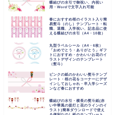
蝶結びの水引で御祝い、内祝い
用・Wordで文字入れ可能
春におすすめ桜のイラスト入り簡
易熨斗（のし）テンプレート・転
職、退職、入学祝い、記念品に使
える蝶結びの水引（A4・10枚）
丸型ラベルシール（A4・6枚）
「おめでとう・ありがとう」ギフ
トにおすすめ・かわいいお花のイ
ラストデザインのテンプレート
（熨斗）
ピンクの紙のかわいい熨斗テンプ
レート・桜の花をコーナーにデザ
インしておしゃれ・卒入学シーズ
ンなど春におすすめ
蝶結びの水引・横長の熨斗紙(赤
い中華風の提灯と花のラインのイ
ラスト)簡単ダウンロードで使え
る便利なのし紙のテンプレート