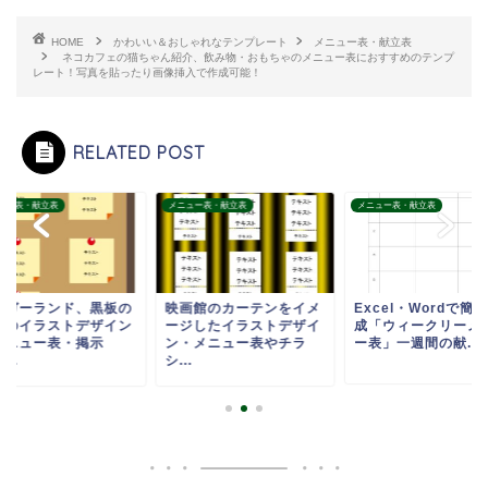
HOME
かわいい＆おしゃれなテンプレート
メニュー表・献立表
ネコカフェの猫ちゃん紹介、飲み物・おもちゃのメニュー表におすすめのテンプ
レート！写真を貼ったり画像挿入で作成可能！
RELATED POST
ュー表・献立表
メニュー表・献立表
メニュー表・献立表
とガーランド、黒板の
映画館のカーテンをイメ
Excel・Wordで簡
景のイラストデザイン
ージしたイラストデザイ
成「ウィークリーメ
メニュー表・掲示
ン・メニュー表やチラ
ー表」一週間の献...
...
シ...