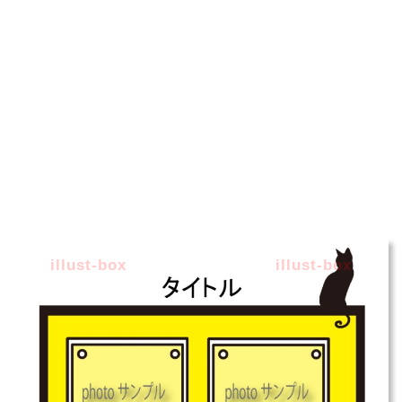
illust-box
illust-box