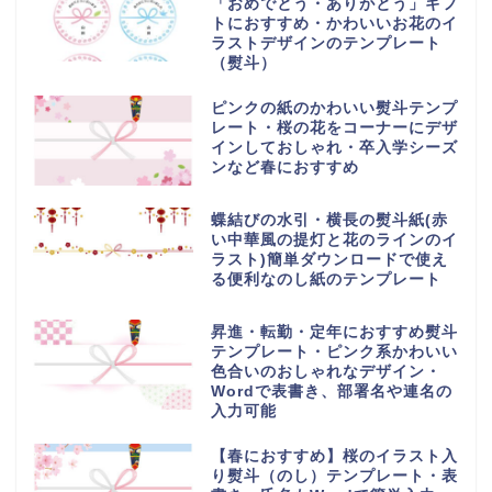
「おめでとう・ありがとう」ギフ
トにおすすめ・かわいいお花のイ
ラストデザインのテンプレート
（熨斗）
ピンクの紙のかわいい熨斗テンプ
レート・桜の花をコーナーにデザ
インしておしゃれ・卒入学シーズ
ンなど春におすすめ
蝶結びの水引・横長の熨斗紙(赤
い中華風の提灯と花のラインのイ
ラスト)簡単ダウンロードで使え
る便利なのし紙のテンプレート
昇進・転勤・定年におすすめ熨斗
テンプレート・ピンク系かわいい
色合いのおしゃれなデザイン・
Wordで表書き、部署名や連名の
入力可能
【春におすすめ】桜のイラスト入
り熨斗（のし）テンプレート・表