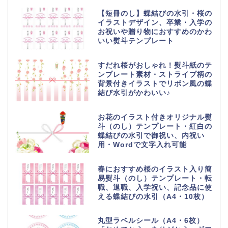
【短冊のし】蝶結びの水引・桜の
イラストデザイン、卒業・入学の
お祝いや贈り物におすすめのかわ
いい熨斗テンプレート
すだれ桜がおしゃれ！熨斗紙のテ
ンプレート素材・ストライプ柄の
背景付きイラストでリボン風の蝶
結び水引がかわいい♪
お花のイラスト付きオリジナル熨
斗（のし）テンプレート・紅白の
蝶結びの水引で御祝い、内祝い
用・Wordで文字入れ可能
春におすすめ桜のイラスト入り簡
易熨斗（のし）テンプレート・転
職、退職、入学祝い、記念品に使
える蝶結びの水引（A4・10枚）
丸型ラベルシール（A4・6枚）