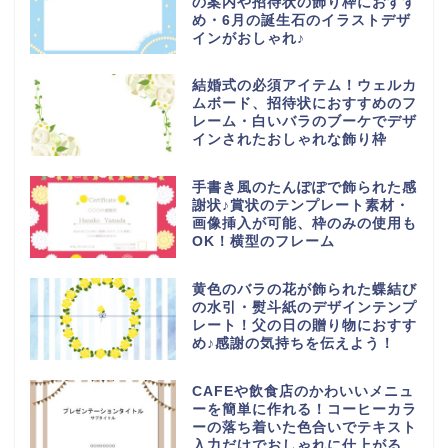
の案内や招待状の飾り枠におすす
め・6月の誕生石のイラストデザ
インがおしゃれ♪
結婚式の必須アイテム！ウェルカ
ムボード、招待状におすすめのフ
レーム・白いバラのブーケでデザ
インされたおしゃれな飾り枠
手書き風のたんぽぽで飾られた感
謝状♪賞状のテンプレート素材・
画像挿入が可能、枠のみの使用も
OK！横型のフレーム
黄色のバラの花が飾られた蝶結び
の水引・熨斗紙のデザインテンプ
レート！父の日の贈り物におすす
め♪感謝の気持ちを伝えよう！
CAFEや飲食店のかわいいメニュ
ーを簡単に作れる！コーヒーカラ
ーの落ち着いた色合いでテキスト
入力だけでおしゃれに仕上がる