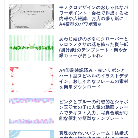
モノクロデザインのおしゃれなパ
ワーポイント・会社で作成する社
内報や広報誌、お店の張り紙に！
A4横型のパワポ素材
あわじ結びの水引にクローバーと
シロツメクサの花を飾った熨斗紙
(掛け紙)のテンプレート・爽やか
緑カラーがおしゃれ♪
A4印刷確認済み・赤いリボンと
ハート型スピネルのイラストデザ
イン、おしゃれなフレームの素材
を簡単ダウンロード
ピンクとブルーの幻想的なシャボ
ン玉♡女の子に人気の動画フレー
ムでテキスト入力、写真合成が可
能な便利で簡単なテンプレート
真珠のかわいいフレーム！結婚式