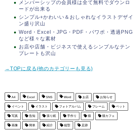
メンバーシップの会員様は全て無料でダウンロ
ードが出来る
シンプル+かわいい＆おしゃれなイラストデザイ
ン盛り沢山
Word・Excel・JPG・PDF・パワポ・透過PNG
など様々な素材
お店や店舗・ビジネスで使えるシンプルなテン
プレートも沢山
→TOPに戻る(他のカテゴリーも見る)
A4
Excel
SNS
Word
お店
お知らせ
イベント
イラスト
フォトアルバム
フレーム
ペット
写真
告知
張り紙
手作り
猫
猫カフェ
画像
簡単
紹介
縦型
足跡