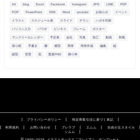
A4
blog
Excel
Facebook
Instagram
JPG
LINE
PDF
POP
PowerPoint
SNS
Word
youtube
お知らせ
イベント
イラスト
スケジュール表
スライド
チラシ
ハガキ印刷
パソコン入力
パワポ
ビジネス
フレーム
ポスター
マンスリーカレンダー
予定表
会社
写真
加工
動画
和風
張り紙
手書き
横
横型
簡単
簡単作成
編集
縦
縦型
背景
花
透過PNG
飾り枠
プライバシーポリシー
特定商取引法に基づく表記
利用規約
お問い合わせ
ブレラブ
エムム
自由が丘スタイル
シムム
1900–2026 イラストボックス「プレミアム」テンプレート