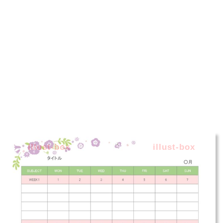
illust-box
illust-box