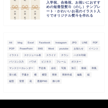
入学祝、合格祝、お祝いにおすす
めの短冊型熨斗（のし）テンプレ
ート・かわいいお花のイラスト入
りでオリジナル熨斗を作れる
A4
blog
Excel
Facebook
Instagram
JPG
LINE
PDF
POP
PowerPoint
SNS
Word
youtube
お知らせ
イベント
イラスト
スケジュール表
スライド
チラシ
ハガキ印刷
パソコン入力
パワポ
ビジネス
フレーム
ポスター
マンスリーカレンダー
予定表
会社
写真
加工
動画
和風
張り紙
手書き
横
横型
簡単
簡単作成
編集
縦
縦型
背景
花
透過PNG
飾り枠