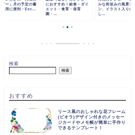
ンダー」月の予定の書
におすすめ！給食・ダイ
ルな街並みの風景デ
み用に便利・Exc...
エット・食育・保育
ン、イラスト入りの
園・...
し...
検索
検索
おすすめ
リース風のおしゃれな花フレーム
(ビオラ)デザイン付きのメッセー
ジカードやメモ帳が簡単に手作り
できるテンプレート！