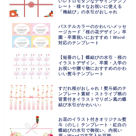
いレトロモダンなデザインテンプ
レート・様々なお祝いに使える
「梅結び」の水引がおしゃれ
パステルカラーのかわいいメッセ
ージカード「桜の花デザイン」卒
園・卒業祝いにおすすめ！Word
対応のテンプレート
【短冊のし】蝶結びの水引・桜の
イラストデザイン、卒業・入学の
お祝いや贈り物におすすめのかわ
いい熨斗テンプレート
すだれ桜がおしゃれ！熨斗紙のテ
ンプレート素材・ストライプ柄の
背景付きイラストでリボン風の蝶
結び水引がかわいい♪
お花のイラスト付きオリジナル熨
斗（のし）テンプレート・紅白の
蝶結びの水引で御祝い、内祝い
用・Wordで文字入れ可能