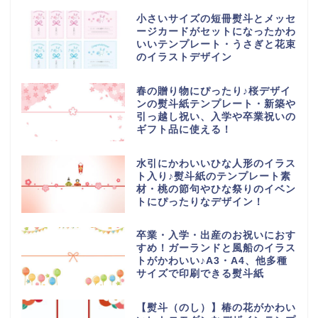
小さいサイズの短冊熨斗とメッセ
ージカードがセットになったかわ
いいテンプレート・うさぎと花束
のイラストデザイン
春の贈り物にぴったり♪桜デザイ
ンの熨斗紙テンプレート・新築や
引っ越し祝い、入学や卒業祝いの
ギフト品に使える！
水引にかわいいひな人形のイラス
ト入り♪熨斗紙のテンプレート素
材・桃の節句やひな祭りのイベン
トにぴったりなデザイン！
卒業・入学・出産のお祝いにおす
すめ！ガーランドと風船のイラス
トがかわいい♪A3・A4、他多種
サイズで印刷できる熨斗紙
【熨斗（のし）】椿の花がかわい