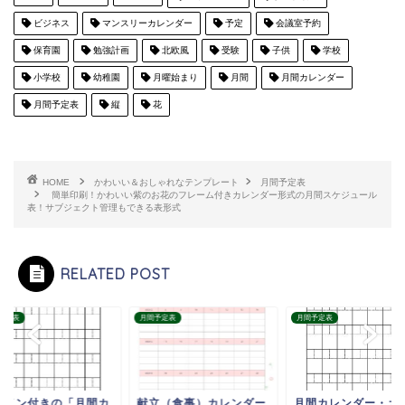
ビジネス
マンスリーカレンダー
予定
会議室予約
保育園
勉強計画
北欧風
受験
子供
学校
小学校
幼稚園
月曜始まり
月間
月間カレンダー
月間予定表
縦
花
HOME
かわいい＆おしゃれなテンプレート
月間予定表
簡単印刷！かわいい紫のお花のフレーム付きカレンダー形式の月間スケジュール
表！サブジェクト管理もできる表形式
RELATED POST
予定表
月間予定表
月間予定表
ザイン付きの「月間カ
献立（食事）カレンダー
月間カレンダー・カ