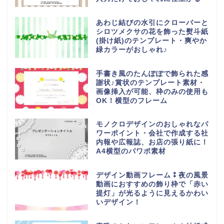
あわじ結びの水引にクローバーと
シロツメクサの花を飾った熨斗紙
(掛け紙)のテンプレート・爽やか
緑カラーがおしゃれ♪
手書き風のたんぽぽで飾られた感
謝状♪賞状のテンプレート素材・
画像挿入が可能、枠のみの使用も
OK！横型のフレーム
モノクロデザインのおしゃれなパ
ワーポイント・会社で作成する社
内報や広報誌、お店の張り紙に！
A4横型のパワポ素材
デザイン動画フレーム⁑夜の風景
動画におすすめの飾り枠で「赤い
提灯」が光るように見えるかわい
いデザイン！