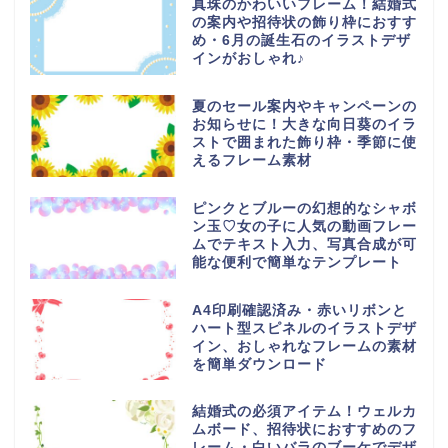
真珠のかわいいフレーム！結婚式
の案内や招待状の飾り枠におすす
め・6月の誕生石のイラストデザ
インがおしゃれ♪
夏のセール案内やキャンペーンの
お知らせに！大きな向日葵のイラ
ストで囲まれた飾り枠・季節に使
えるフレーム素材
ピンクとブルーの幻想的なシャボ
ン玉♡女の子に人気の動画フレー
ムでテキスト入力、写真合成が可
能な便利で簡単なテンプレート
A4印刷確認済み・赤いリボンと
ハート型スピネルのイラストデザ
イン、おしゃれなフレームの素材
を簡単ダウンロード
結婚式の必須アイテム！ウェルカ
ムボード、招待状におすすめのフ
レーム・白いバラのブーケでデザ