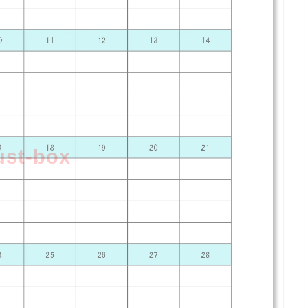
lust-box