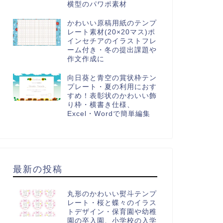
横型のパワポ素材
かわいい原稿用紙のテンプ
レート素材(20×20マス)ポ
インセチアのイラストフレ
ーム付き・冬の提出課題や
作文作成に
向日葵と青空の賞状枠テン
プレート・夏の利用におす
すめ！表彰状のかわいい飾
り枠・横書き仕様、
Excel・Wordで簡単編集
最新の投稿
丸形のかわいい熨斗テンプ
レート・桜と蝶々のイラス
トデザイン・保育園や幼稚
園の卒入園、小学校の入学