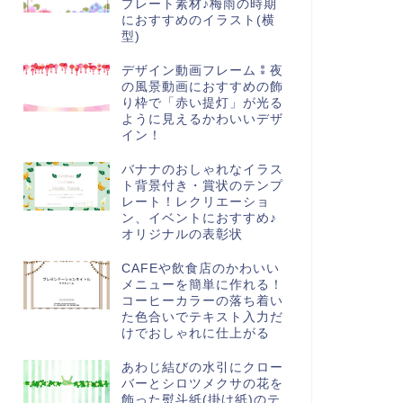
プレート素材♪梅雨の時期
におすすめのイラスト(横
型)
デザイン動画フレーム⁑夜
の風景動画におすすめの飾
り枠で「赤い提灯」が光る
ように見えるかわいいデザ
イン！
バナナのおしゃれなイラス
ト背景付き・賞状のテンプ
レート！レクリエーショ
ン、イベントにおすすめ♪
オリジナルの表彰状
CAFEや飲食店のかわいい
メニューを簡単に作れる！
コーヒーカラーの落ち着い
た色合いでテキスト入力だ
けでおしゃれに仕上がる
あわじ結びの水引にクロー
バーとシロツメクサの花を
飾った熨斗紙(掛け紙)のテ