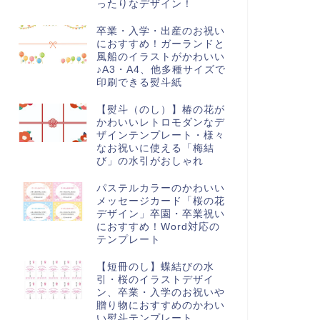
ったりなデザイン！
卒業・入学・出産のお祝い
におすすめ！ガーランドと
風船のイラストがかわいい
♪A3・A4、他多種サイズで
印刷できる熨斗紙
間予定表
月間予定表
【熨斗（のし）】椿の花が
かわいいレトロモダンなデ
ザインテンプレート・様々
なお祝いに使える「梅結
び」の水引がおしゃれ
ンスリーカレンダー、月間予
毛糸玉で遊ぶかわいい猫のイラ
パステルカラーのかわいい
表のテンプレート・項目や名
スト入り月間スケジュール表・
メッセージカード「桜の花
別で予定書き込みの分割も
サブジェクト記入欄ありのEx...
デザイン」卒園・卒業祝い
...
におすすめ！Word対応の
テンプレート
【短冊のし】蝶結びの水
引・桜のイラストデザイ
ン、卒業・入学のお祝いや
贈り物におすすめのかわい
い熨斗テンプレート