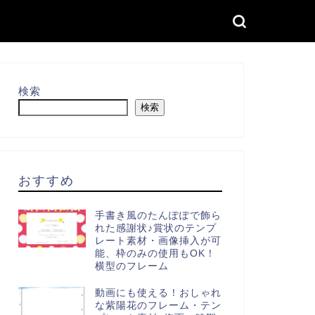
検索
検索
おすすめ
手書き風のたんぽぽで飾ら
れた感謝状♪賞状のテンプ
レート素材・画像挿入が可
能、枠のみの使用もOK！
横型のフレーム
動画にも使える！おしゃれ
な紫陽花のフレーム・テン