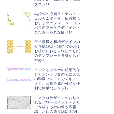
ダウンロード
結婚式の必須アイテム！ウ
ェルカムボード、招待状に
おすすめのフレーム・白い
バラのブーケでデザインさ
れたおしゃれな飾り枠
市松模様と和柄デザインの
熨斗紙(あわじ結びの水引)
お祝いにおしゃれなのし紙
のテンプレート素材がおす
すめ！
ピンクとブルーの幻想的な
シャボン玉♡女の子に人気
の動画フレームでテキスト
入力、写真合成が可能な便
利で簡単なテンプレート
モノクロデザインのおしゃ
れなパワーポイント・会社
で作成する社内報や広報
誌、お店の張り紙に！A4