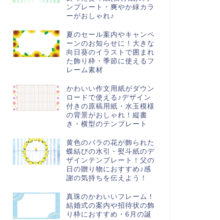
ンプレート・爽やか緑カラ
ーがおしゃれ♪
夏のセール案内やキャンペ
ーンのお知らせに！大きな
向日葵のイラストで囲まれ
た飾り枠・季節に使えるフ
レーム素材
かわいい作文用紙がダウン
ロードで使える♪デザイン
付きの原稿用紙・水玉模様
の背景がおしゃれ！縦書
き・横型のテンプレート
黄色のバラの花が飾られた
蝶結びの水引・熨斗紙のデ
ザインテンプレート！父の
日の贈り物におすすめ♪感
謝の気持ちを伝えよう！
真珠のかわいいフレーム！
結婚式の案内や招待状の飾
り枠におすすめ・6月の誕