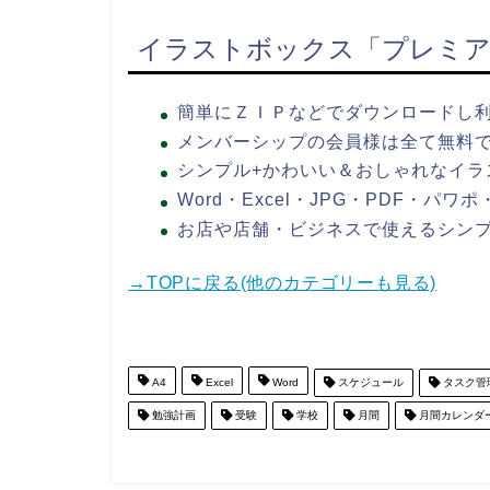
イラストボックス「プレミア
簡単にＺＩＰなどでダウンロードし
メンバーシップの会員様は全て無料
シンプル+かわいい＆おしゃれなイラ
Word・Excel・JPG・PDF・パ
お店や店舗・ビジネスで使えるシン
→TOPに戻る(他のカテゴリーも見る)
A4
Excel
Word
スケジュール
タスク管
勉強計画
受験
学校
月間
月間カレンダ