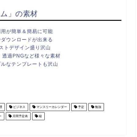
ム」の素材
利用が簡単＆簡易に可能
でダウンロードが出来る
ストデザイン盛り沢山
ワポ・透過PNGなど様々な素材
プルなテンプレートも沢山
理
ビジネス
マンスリーカレンダー
予定
勉強
ー
月間予定表
縦