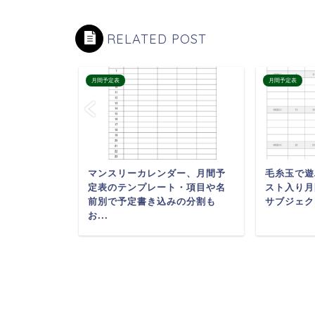
RELATED POST
月間予定表
月間予定表
り月間カレン
マンスリーカレンダー、月間予
毛糸玉で遊
！予定の文
定表のテンプレート・項目や名
スト入り月
たり楽...
前別で予定書き込みの分割も
サブジェク
お...