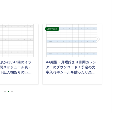
月間予定表
月
ぶかわいい猫のイラ
A4縦型・月曜始まり月間カレン
マ
間スケジュール表・
ダーのダウンロード！予定の文
定
ト記入欄ありのEx...
字入れやシールを貼ったり楽...
前
お