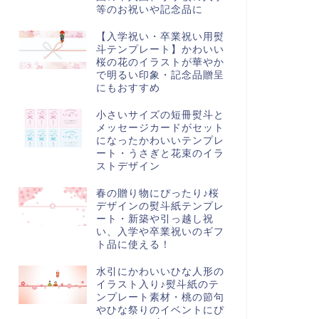
等のお祝いや記念品に
【入学祝い・卒業祝い用熨
斗テンプレート】かわいい
桜の花のイラストが華やか
で明るい印象・記念品贈呈
にもおすすめ
小さいサイズの短冊熨斗と
メッセージカードがセット
になったかわいいテンプレ
ート・うさぎと花束のイラ
ストデザイン
春の贈り物にぴったり♪桜
デザインの熨斗紙テンプレ
ート・新築や引っ越し祝
い、入学や卒業祝いのギフ
ト品に使える！
水引にかわいいひな人形の
イラスト入り♪熨斗紙のテ
ンプレート素材・桃の節句
やひな祭りのイベントにぴ