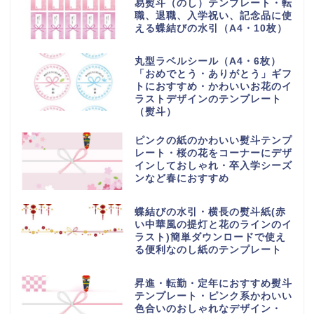
易熨斗（のし）テンプレート・転
職、退職、入学祝い、記念品に使
える蝶結びの水引（A4・10枚）
丸型ラベルシール（A4・6枚）
「おめでとう・ありがとう」ギフ
トにおすすめ・かわいいお花のイ
ラストデザインのテンプレート
（熨斗）
ピンクの紙のかわいい熨斗テンプ
レート・桜の花をコーナーにデザ
インしておしゃれ・卒入学シーズ
ンなど春におすすめ
蝶結びの水引・横長の熨斗紙(赤
い中華風の提灯と花のラインのイ
ラスト)簡単ダウンロードで使え
る便利なのし紙のテンプレート
昇進・転勤・定年におすすめ熨斗
テンプレート・ピンク系かわいい
色合いのおしゃれなデザイン・