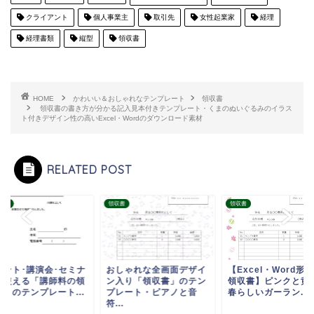
クライアント
個人事業主
取引先
女性起業家
経理
経理書類
縦型
領収書
HOME
かわいい＆おしゃれなテンプレート
領収書
領収書の書き方が分かる記入見本付きテンプレート・くまのぬいぐるみのイラス
ト付きデザイン性の高いExcel・Wordのダウンロード素材
RELATED POST
ネス
領収書
領収書
ベント･講演会･セミナ
おしゃれな全画面デザイ
【Excel・Word形
で使える「講師料の領
ン入り「領収書」のテン
領収書】ピンクと黄
書」のテンプレート...
プレート・ピアノと音
春らしいガーラン...
符...