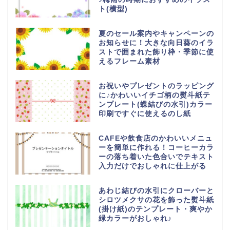
ト(横型)
夏のセール案内やキャンペーンの
お知らせに！大きな向日葵のイラ
ストで囲まれた飾り枠・季節に使
えるフレーム素材
お祝いやプレゼントのラッピング
に♪かわいいイチゴ柄の熨斗紙テ
ンプレート(蝶結びの水引)カラー
印刷ですぐに使えるのし紙
CAFEや飲食店のかわいいメニュ
ーを簡単に作れる！コーヒーカラ
ーの落ち着いた色合いでテキスト
入力だけでおしゃれに仕上がる
あわじ結びの水引にクローバーと
シロツメクサの花を飾った熨斗紙
(掛け紙)のテンプレート・爽やか
緑カラーがおしゃれ♪