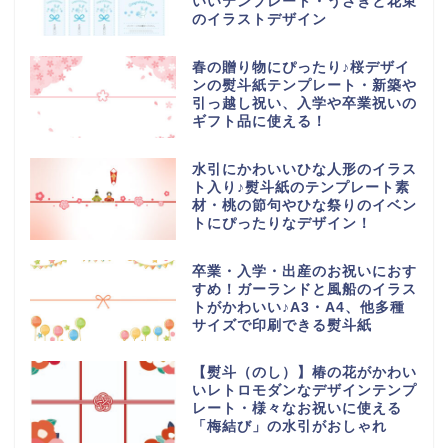
いいテンプレート・うさぎと花束
のイラストデザイン
春の贈り物にぴったり♪桜デザイ
ンの熨斗紙テンプレート・新築や
引っ越し祝い、入学や卒業祝いの
ギフト品に使える！
水引にかわいいひな人形のイラス
ト入り♪熨斗紙のテンプレート素
材・桃の節句やひな祭りのイベン
トにぴったりなデザイン！
卒業・入学・出産のお祝いにおす
すめ！ガーランドと風船のイラス
トがかわいい♪A3・A4、他多種
サイズで印刷できる熨斗紙
【熨斗（のし）】椿の花がかわい
いレトロモダンなデザインテンプ
レート・様々なお祝いに使える
「梅結び」の水引がおしゃれ