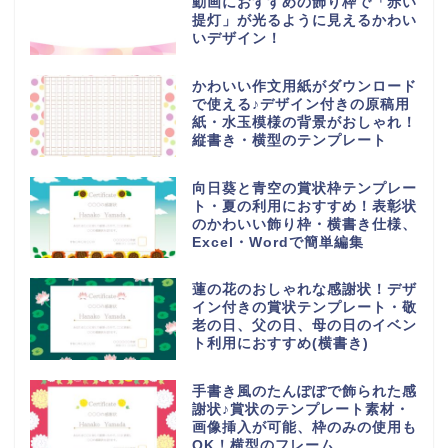
動画におすすめの飾り枠で「赤い
提灯」が光るように見えるかわい
いデザイン！
かわいい作文用紙がダウンロード
で使える♪デザイン付きの原稿用
紙・水玉模様の背景がおしゃれ！
縦書き・横型のテンプレート
向日葵と青空の賞状枠テンプレー
ト・夏の利用におすすめ！表彰状
のかわいい飾り枠・横書き仕様、
Excel・Wordで簡単編集
蓮の花のおしゃれな感謝状！デザ
イン付きの賞状テンプレート・敬
老の日、父の日、母の日のイベン
ト利用におすすめ(横書き)
手書き風のたんぽぽで飾られた感
謝状♪賞状のテンプレート素材・
画像挿入が可能、枠のみの使用も
OK！横型のフレーム