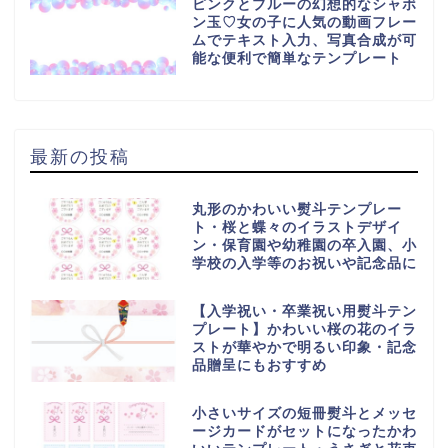
ピンクとブルーの幻想的なシャボ
ン玉♡女の子に人気の動画フレー
ムでテキスト入力、写真合成が可
能な便利で簡単なテンプレート
最新の投稿
丸形のかわいい熨斗テンプレー
ト・桜と蝶々のイラストデザイ
ン・保育園や幼稚園の卒入園、小
学校の入学等のお祝いや記念品に
【入学祝い・卒業祝い用熨斗テン
プレート】かわいい桜の花のイラ
ストが華やかで明るい印象・記念
品贈呈にもおすすめ
小さいサイズの短冊熨斗とメッセ
ージカードがセットになったかわ