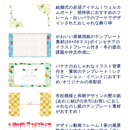
結婚式の必須アイテム！ウェルカ
ムボード、招待状におすすめのフ
レーム・白いバラのブーケでデザ
インされたおしゃれな飾り枠
かわいい原稿用紙のテンプレート
素材(20×20マス)ポインセチアの
イラストフレーム付き・冬の提出
課題や作文作成に
バナナのおしゃれなイラスト背景
付き・賞状のテンプレート！レク
リエーション、イベントにおすす
め♪オリジナルの表彰状
市松模様と和柄デザインの熨斗紙
(あわじ結びの水引)お祝いにおし
ゃれなのし紙のテンプレート素材
がおすすめ！
デザイン動画フレーム⁑夜の風景