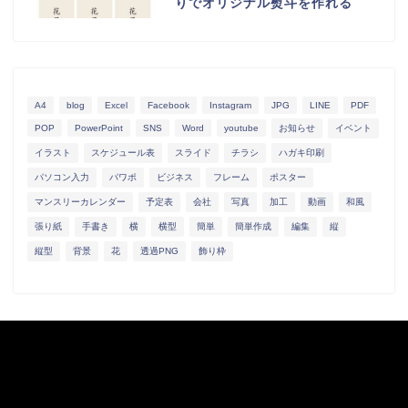
りでオリジナル熨斗を作れる
A4
blog
Excel
Facebook
Instagram
JPG
LINE
PDF
POP
PowerPoint
SNS
Word
youtube
お知らせ
イベント
イラスト
スケジュール表
スライド
チラシ
ハガキ印刷
パソコン入力
パワポ
ビジネス
フレーム
ポスター
マンスリーカレンダー
予定表
会社
写真
加工
動画
和風
張り紙
手書き
横
横型
簡単
簡単作成
編集
縦
縦型
背景
花
透過PNG
飾り枠