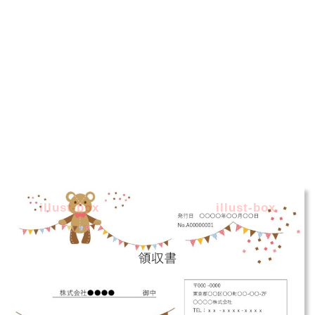
illust-box
illust-box