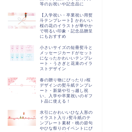
等のお祝いや記念品に
【入学祝い・卒業祝い用熨
斗テンプレート】かわいい
桜の花のイラストが華やか
で明るい印象・記念品贈呈
にもおすすめ
小さいサイズの短冊熨斗と
メッセージカードがセット
になったかわいいテンプレ
ート・うさぎと花束のイラ
ストデザイン
春の贈り物にぴったり♪桜
デザインの熨斗紙テンプレ
ート・新築や引っ越し祝
い、入学や卒業祝いのギフ
ト品に使える！
水引にかわいいひな人形の
イラスト入り♪熨斗紙のテ
ンプレート素材・桃の節句
やひな祭りのイベントにぴ