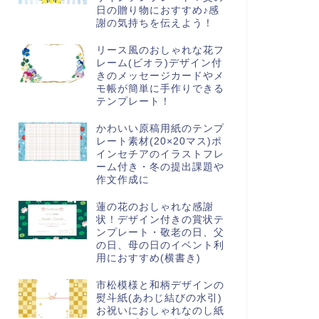
日の贈り物におすすめ♪感
謝の気持ちを伝えよう！
リース風のおしゃれな花フ
レーム(ビオラ)デザイン付
きのメッセージカードやメ
モ帳が簡単に手作りできる
テンプレート！
かわいい原稿用紙のテンプ
レート素材(20×20マス)ポ
インセチアのイラストフレ
ーム付き・冬の提出課題や
作文作成に
蓮の花のおしゃれな感謝
状！デザイン付きの賞状テ
ンプレート・敬老の日、父
の日、母の日のイベント利
用におすすめ(横書き)
市松模様と和柄デザインの
熨斗紙(あわじ結びの水引)
お祝いにおしゃれなのし紙