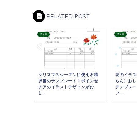
RELATED POST
請求書
請求書
れでかわい
クリスマスシーズンに使える請
花のイラス
ト・女性起
求書のテンプレート！ポインセ
らん）おし
おすすめ
チアのイラストデザインがお
テンプレー
し...
フ...