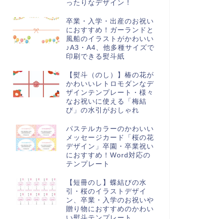
ったりなデザイン！
卒業・入学・出産のお祝い
におすすめ！ガーランドと
風船のイラストがかわいい
♪A3・A4、他多種サイズで
印刷できる熨斗紙
求書
請求書
【熨斗（のし）】椿の花が
かわいいレトロモダンなデ
ザインテンプレート・様々
なお祝いに使える「梅結
び」の水引がおしゃれ
リスマスシーズンに使える請
花のイラスト入り請求書（すず
パステルカラーのかわいい
書のテンプレート！ポインセ
らん）おしゃれデザインの書類
メッセージカード「桜の花
アのイラストデザインがお
テンプレート！個人事業主、
デザイン」卒園・卒業祝い
...
フ...
におすすめ！Word対応の
テンプレート
【短冊のし】蝶結びの水
引・桜のイラストデザイ
ン、卒業・入学のお祝いや
贈り物におすすめのかわい
い熨斗テンプレート