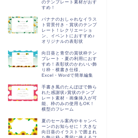
のテンプレート素材がおす
すめ！
バナナのおしゃれなイラス
ト背景付き・賞状のテンプ
レート！レクリエーショ
ン、イベントにおすすめ♪
オリジナルの表彰状
向日葵と青空の賞状枠テン
プレート・夏の利用におす
すめ！表彰状のかわいい飾
り枠・横書き仕様、
Excel・Wordで簡単編集
手書き風のたんぽぽで飾ら
れた感謝状♪賞状のテンプ
レート素材・画像挿入が可
能、枠のみの使用もOK！
横型のフレーム
夏のセール案内やキャンペ
ーンのお知らせに！大きな
向日葵のイラストで囲まれ
た飾り枠・季節に使えるフ