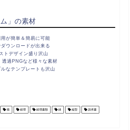
ム」の素材
利用が簡単＆簡易に可能
でダウンロードが出来る
ストデザイン盛り沢山
ワポ・透過PNGなど様々な素材
プルなテンプレートも沢山
猫
経理
経理書類
緑
縦型
請求書