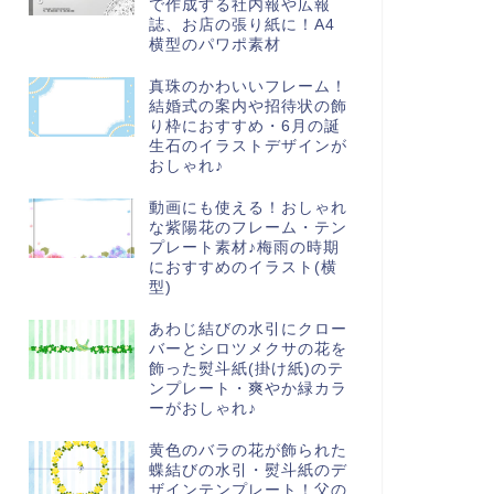
で作成する社内報や広報
誌、お店の張り紙に！A4
横型のパワポ素材
真珠のかわいいフレーム！
結婚式の案内や招待状の飾
り枠におすすめ・6月の誕
生石のイラストデザインが
おしゃれ♪
動画にも使える！おしゃれ
な紫陽花のフレーム・テン
プレート素材♪梅雨の時期
におすすめのイラスト(横
型)
あわじ結びの水引にクロー
バーとシロツメクサの花を
飾った熨斗紙(掛け紙)のテ
ンプレート・爽やか緑カラ
ーがおしゃれ♪
黄色のバラの花が飾られた
蝶結びの水引・熨斗紙のデ
ザインテンプレート！父の