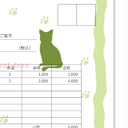
lust-box