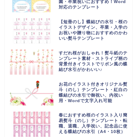
園・卒業祝いにおすすめ！Word
対応のテンプレート
【短冊のし】蝶結びの水引・桜の
イラストデザイン、卒業・入学の
お祝いや贈り物におすすめのかわ
いい熨斗テンプレート
すだれ桜がおしゃれ！熨斗紙のテ
ンプレート素材・ストライプ柄の
背景付きイラストでリボン風の蝶
結び水引がかわいい♪
お花のイラスト付きオリジナル熨
斗（のし）テンプレート・紅白の
蝶結びの水引で御祝い、内祝い
用・Wordで文字入れ可能
春におすすめ桜のイラスト入り簡
易熨斗（のし）テンプレート・転
職、退職、入学祝い、記念品に使
える蝶結びの水引（A4・10枚）