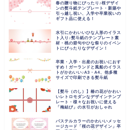
春の贈り物にぴったり♪桜デザイ
ンの熨斗紙テンプレート・新築や
引っ越し祝い、入学や卒業祝いの
ギフト品に使える！
水引にかわいいひな人形のイラス
ト入り♪熨斗紙のテンプレート素
材・桃の節句やひな祭りのイベン
トにぴったりなデザイン！
卒業・入学・出産のお祝いにおす
すめ！ガーランドと風船のイラス
トがかわいい♪A3・A4、他多種
サイズで印刷できる熨斗紙
【熨斗（のし）】椿の花がかわい
いレトロモダンなデザインテンプ
レート・様々なお祝いに使える
「梅結び」の水引がおしゃれ
パステルカラーのかわいいメッセ
ージカード「桜の花デザイン」卒