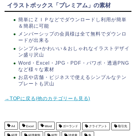
イラストボックス「プレミアム」の素材
簡単にＺＩＰなどでダウンロードし利用が簡単
＆簡易に可能
メンバーシップの会員様は全て無料でダウンロ
ードが出来る
シンプル+かわいい＆おしゃれなイラストデザイ
ン盛り沢山
Word・Excel・JPG・PDF・パワポ・透過PNG
など様々な素材
お店や店舗・ビジネスで使えるシンプルなテン
プレートも沢山
→TOPに戻る(他のカテゴリーも見る)
A4
Excel
Word
ガーランド
クライアント
取引先
経理
経理書類
縦型
請求書
鳥