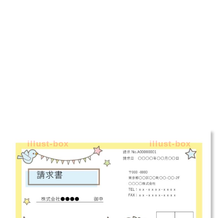
illust-box
illust-box