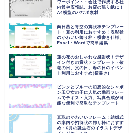
ワーポイント・会社で作成する社
内報や広報誌、お店の張り紙に！
A4横型のパワポ素材
向日葵と青空の賞状枠テンプレー
ト・夏の利用におすすめ！表彰状
のかわいい飾り枠・横書き仕様、
Excel・Wordで簡単編集
蓮の花のおしゃれな感謝状！デザ
イン付きの賞状テンプレート・敬
老の日、父の日、母の日のイベン
ト利用におすすめ(横書き)
ピンクとブルーの幻想的なシャボ
ン玉♡女の子に人気の動画フレー
ムでテキスト入力、写真合成が可
能な便利で簡単なテンプレート
真珠のかわいいフレーム！結婚式
の案内や招待状の飾り枠におすす
め・6月の誕生石のイラストデザ