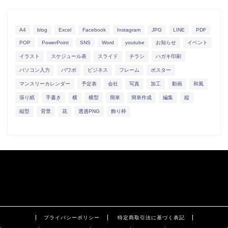
A4
blog
Excel
Facebook
Instagram
JPG
LINE
PDF
POP
PowerPoint
SNS
Word
youtube
お知らせ
イベント
イラスト
スケジュール表
スライド
チラシ
ハガキ印刷
パソコン入力
パワポ
ビジネス
フレーム
ポスター
マンスリーカレンダー
予定表
会社
写真
加工
動画
和風
張り紙
手書き
横
横型
簡単
簡単作成
編集
縦
縦型
背景
花
透過PNG
飾り枠
プライバシーポリシー
特定商取引法に基づく表記