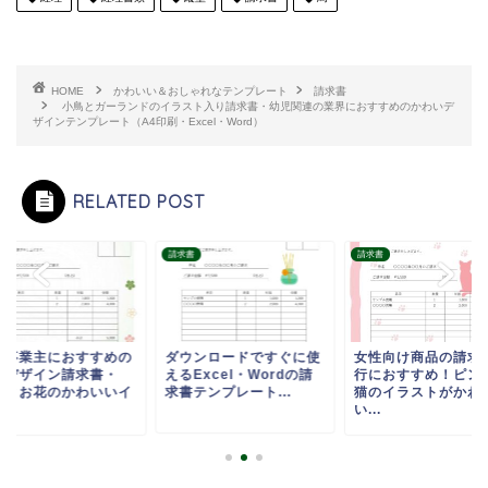
HOME
かわいい＆おしゃれなテンプレート
請求書
小鳥とガーランドのイラスト入り請求書・幼児関連の業界におすすめのかわいデ
ザインテンプレート（A4印刷・Excel・Word）
RELATED POST
書
請求書
請求書
人事業主におすすめの
ダウンロードですぐに使
女性向け商品の請求
風デザイン請求書・
えるExcel・Wordの請
行におすすめ！ピン
々とお花のかわいいイ
求書テンプレート...
猫のイラストがかわ
.
い...