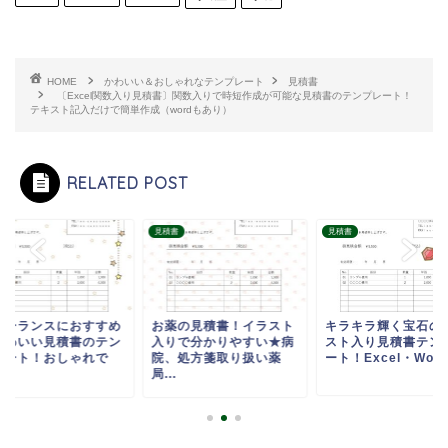
HOME
かわいい＆おしゃれなテンプレート
見積書
〔Excel関数入り見積書〕関数入りで時短作成が可能な見積書のテンプレート！
テキスト記入だけで簡単作成（wordもあり）
RELATED POST
書
見積書
見積書
リーランスにおすすめ
お薬の見積書！イラスト
キラキラ輝く宝石の
かわいい見積書のテン
入りで分かりやすい★病
スト入り見積書テン
レート！おしゃれで
院、処方箋取り扱い薬
ート！Excel・Wo...
.
局...