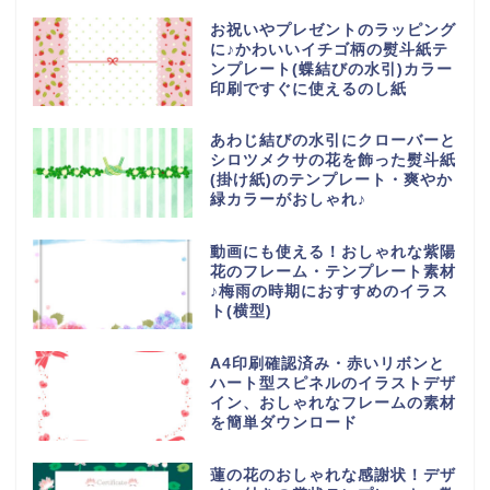
お祝いやプレゼントのラッピング
に♪かわいいイチゴ柄の熨斗紙テ
ンプレート(蝶結びの水引)カラー
印刷ですぐに使えるのし紙
あわじ結びの水引にクローバーと
シロツメクサの花を飾った熨斗紙
(掛け紙)のテンプレート・爽やか
緑カラーがおしゃれ♪
動画にも使える！おしゃれな紫陽
花のフレーム・テンプレート素材
♪梅雨の時期におすすめのイラス
ト(横型)
A4印刷確認済み・赤いリボンと
ハート型スピネルのイラストデザ
イン、おしゃれなフレームの素材
を簡単ダウンロード
蓮の花のおしゃれな感謝状！デザ