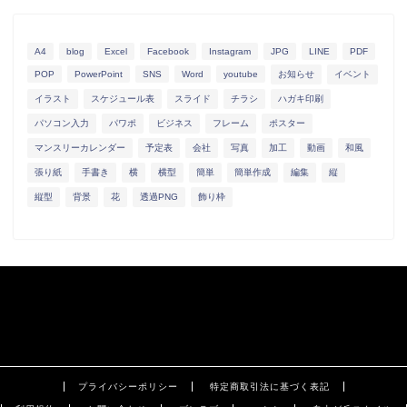
A4
blog
Excel
Facebook
Instagram
JPG
LINE
PDF
POP
PowerPoint
SNS
Word
youtube
お知らせ
イベント
イラスト
スケジュール表
スライド
チラシ
ハガキ印刷
パソコン入力
パワポ
ビジネス
フレーム
ポスター
マンスリーカレンダー
予定表
会社
写真
加工
動画
和風
張り紙
手書き
横
横型
簡単
簡単作成
編集
縦
縦型
背景
花
透過PNG
飾り枠
プライバシーポリシー
特定商取引法に基づく表記