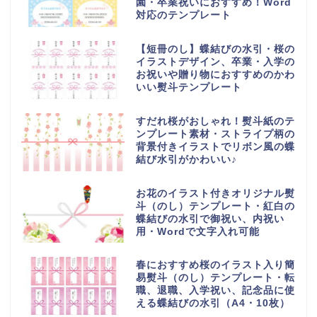
園・卒業祝いにおすすめ！Word
対応のテンプレート
【短冊のし】蝶結びの水引・桜の
イラストデザイン、卒業・入学の
お祝いや贈り物におすすめのかわ
いい熨斗テンプレート
すだれ桜がおしゃれ！熨斗紙のテ
ンプレート素材・ストライプ柄の
背景付きイラストでリボン風の蝶
結び水引がかわいい♪
お花のイラスト付きオリジナル熨
斗（のし）テンプレート・紅白の
蝶結びの水引で御祝い、内祝い
用・Wordで文字入れ可能
春におすすめ桜のイラスト入り簡
易熨斗（のし）テンプレート・転
職、退職、入学祝い、記念品に使
える蝶結びの水引（A4・10枚）