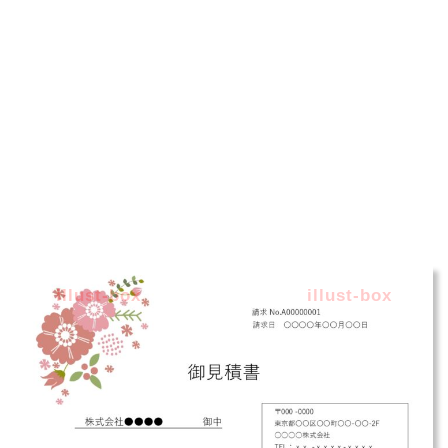
illust-box
illust-box