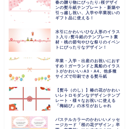
春の贈り物にぴったり♪桜デザイ
ンの熨斗紙テンプレート・新築や
引っ越し祝い、入学や卒業祝いの
ギフト品に使える！
水引にかわいいひな人形のイラス
ト入り♪熨斗紙のテンプレート素
材・桃の節句やひな祭りのイベン
トにぴったりなデザイン！
卒業・入学・出産のお祝いにおす
すめ！ガーランドと風船のイラス
トがかわいい♪A3・A4、他多種
サイズで印刷できる熨斗紙
【熨斗（のし）】椿の花がかわい
いレトロモダンなデザインテンプ
レート・様々なお祝いに使える
「梅結び」の水引がおしゃれ
パステルカラーのかわいいメッセ
ージカード「桜の花デザイン」卒