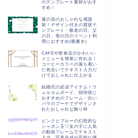
のテンプレート素材がおす
すめ！
蓮の花のおしゃれな感謝
状！デザイン付きの賞状テ
ンプレート・敬老の日、父
の日、母の日のイベント利
用におすすめ(横書き)
CAFEや飲食店のかわいい
メニューを簡単に作れる！
コーヒーカラーの落ち着い
た色合いでテキスト入力だ
けでおしゃれに仕上がる
結婚式の必須アイテム！ウ
ェルカムボード、招待状に
おすすめのフレーム・白い
バラのブーケでデザインさ
れたおしゃれな飾り枠
ピンクとブルーの幻想的な
シャボン玉♡女の子に人気
の動画フレームでテキスト
入力、写真合成が可能な便