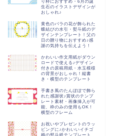
り枠におすすめ・6月の誕
生石のイラストデザインが
おしゃれ♪
黄色のバラの花が飾られた
蝶結びの水引・熨斗紙のデ
ザインテンプレート！父の
日の贈り物におすすめ♪感
謝の気持ちを伝えよう！
かわいい作文用紙がダウン
ロードで使える♪デザイン
付きの原稿用紙・水玉模様
の背景がおしゃれ！縦書
き・横型のテンプレート
手書き風のたんぽぽで飾ら
れた感謝状♪賞状のテンプ
レート素材・画像挿入が可
能、枠のみの使用もOK！
横型のフレーム
お祝いやプレゼントのラッ
ピングに♪かわいいイチゴ
柄の熨斗紙テンプレート