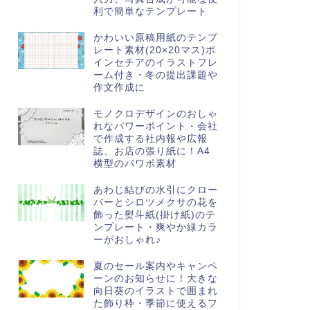
利で簡単なテンプレート
かわいい原稿用紙のテンプ
レート素材(20×20マス)ポ
インセチアのイラストフレ
ーム付き・冬の提出課題や
作文作成に
モノクロデザインのおしゃ
れなパワーポイント・会社
で作成する社内報や広報
誌、お店の張り紙に！A4
横型のパワポ素材
あわじ結びの水引にクロー
バーとシロツメクサの花を
飾った熨斗紙(掛け紙)のテ
ンプレート・爽やか緑カラ
ーがおしゃれ♪
夏のセール案内やキャンペ
ーンのお知らせに！大きな
向日葵のイラストで囲まれ
た飾り枠・季節に使えるフ