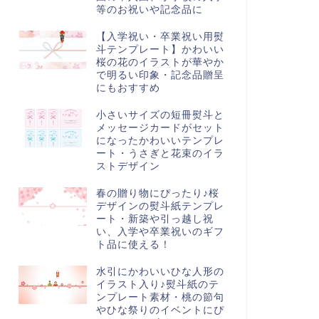
等のお祝いや記念品に
【入学祝い・卒業祝い用熨
斗テンプレート】かわいい
桜の花のイラストが華やか
で明るい印象・記念品贈呈
にもおすすめ
小さいサイズの短冊熨斗と
メッセージカードがセット
になったかわいいテンプレ
ート・うさぎと花束のイラ
ストデザイン
春の贈り物にぴったり♪桜
デザインの熨斗紙テンプレ
ート・新築や引っ越し祝
い、入学や卒業祝いのギフ
ト品に使える！
水引にかわいいひな人形の
イラスト入り♪熨斗紙のテ
ンプレート素材・桃の節句
やひな祭りのイベントにぴ