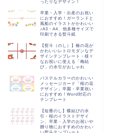
ったりなデザイン！
卒業・入学・出産のお祝い
におすすめ！ガーランドと
風船のイラストがかわいい
♪A3・A4、他多種サイズで
積書
見積書
印刷できる熨斗紙
【熨斗（のし）】椿の花が
かわいいレトロモダンなデ
ザインテンプレート・様々
なお祝いに使える「梅結
び」の水引がおしゃれ
き方・作り方が簡単な見積書
特別感のある見積書テンプレー
パステルカラーのかわいい
テンプレート！丸みを帯びた
ト！ピンクにキラキラ輝くかわ
メッセージカード「桜の花
花がかわいいデザインでビ
いい宝石のイラスト入りで女
デザイン」卒園・卒業祝い
...
性...
におすすめ！Word対応の
テンプレート
【短冊のし】蝶結びの水
引・桜のイラストデザイ
ン、卒業・入学のお祝いや
贈り物におすすめのかわい
い熨斗テンプレート