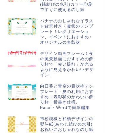
(蝶結びの水引)カラー印刷
ですぐに使えるのし紙
バナナのおしゃれなイラス
ト背景付き・賞状のテンプ
レート！レクリエーショ
ン、イベントにおすすめ♪
オリジナルの表彰状
デザイン動画フレーム⁑夜
の風景動画におすすめの飾
り枠で「赤い提灯」が光る
ように見えるかわいいデザ
イン！
向日葵と青空の賞状枠テン
プレート・夏の利用におす
すめ！表彰状のかわいい飾
り枠・横書き仕様、
Excel・Wordで簡単編集
市松模様と和柄デザインの
熨斗紙(あわじ結びの水引)
お祝いにおしゃれなのし紙