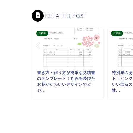
RELATED POST
見積書
見積書
「見積書」
書き方・作り方が簡単な見積書
特別感のあ
トフレーム
のテンプレート！丸みを帯びた
ト！ピンク
算付きで
お花がかわいいデザインでビ
いい宝石の
ジ...
性...