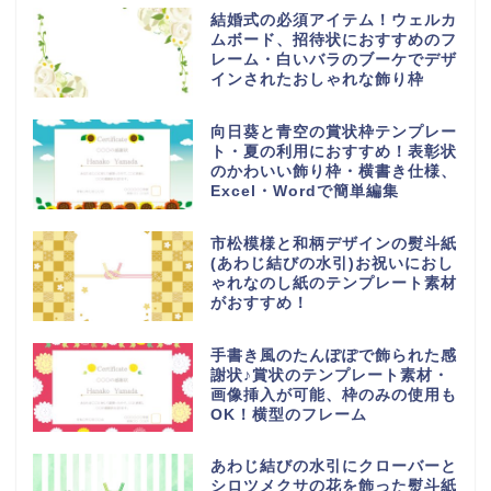
結婚式の必須アイテム！ウェルカ
ムボード、招待状におすすめのフ
レーム・白いバラのブーケでデザ
インされたおしゃれな飾り枠
向日葵と青空の賞状枠テンプレー
ト・夏の利用におすすめ！表彰状
のかわいい飾り枠・横書き仕様、
Excel・Wordで簡単編集
市松模様と和柄デザインの熨斗紙
(あわじ結びの水引)お祝いにおし
ゃれなのし紙のテンプレート素材
がおすすめ！
手書き風のたんぽぽで飾られた感
謝状♪賞状のテンプレート素材・
画像挿入が可能、枠のみの使用も
OK！横型のフレーム
あわじ結びの水引にクローバーと
シロツメクサの花を飾った熨斗紙