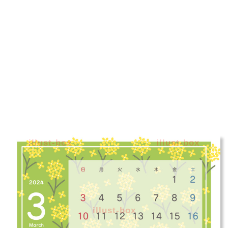
illust-box
illust-box
illust-box