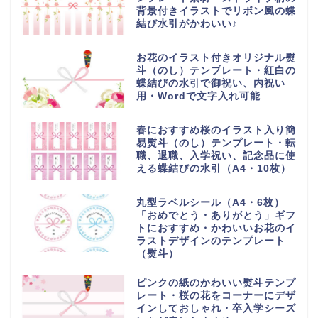
背景付きイラストでリボン風の蝶
結び水引がかわいい♪
お花のイラスト付きオリジナル熨
斗（のし）テンプレート・紅白の
蝶結びの水引で御祝い、内祝い
用・Wordで文字入れ可能
春におすすめ桜のイラスト入り簡
易熨斗（のし）テンプレート・転
職、退職、入学祝い、記念品に使
える蝶結びの水引（A4・10枚）
丸型ラベルシール（A4・6枚）
「おめでとう・ありがとう」ギフ
トにおすすめ・かわいいお花のイ
ラストデザインのテンプレート
（熨斗）
ピンクの紙のかわいい熨斗テンプ
レート・桜の花をコーナーにデザ
インしておしゃれ・卒入学シーズ