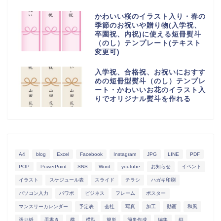
かわいい桜のイラスト入り・春の
季節のお祝いや贈り物(入学祝、
卒園祝、内祝)に使える短冊熨斗
（のし）テンプレート(テキスト
変更可)
入学祝、合格祝、お祝いにおすす
めの短冊型熨斗（のし）テンプレ
ート・かわいいお花のイラスト入
りでオリジナル熨斗を作れる
A4
blog
Excel
Facebook
Instagram
JPG
LINE
PDF
POP
PowerPoint
SNS
Word
youtube
お知らせ
イベント
イラスト
スケジュール表
スライド
チラシ
ハガキ印刷
パソコン入力
パワポ
ビジネス
フレーム
ポスター
マンスリーカレンダー
予定表
会社
写真
加工
動画
和風
張り紙
手書き
横
横型
簡単
簡単作成
編集
縦