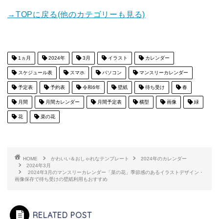
→TOPに戻る(他のカテゴリーも見る)
1ヵ月
2024年
3月
イラスト
カレンダー
スケジュール表
スマホ
パソコン
マンスリーカレンダー
予定表
予約表
令和6年
壁紙
待ち受け
春
月間
月間カレンダー
月間予定表
横型
画像
緑
花
菜の花
HOME
かわいい＆おしゃれなテンプレート
2024年のカレンダー
2024年3月
2024年3月のマンスリーカレンダー「菜の花」季節感のあるイラストデザイン・
画像保存で待ち受けの壁紙利用もおすすめ
RELATED POST