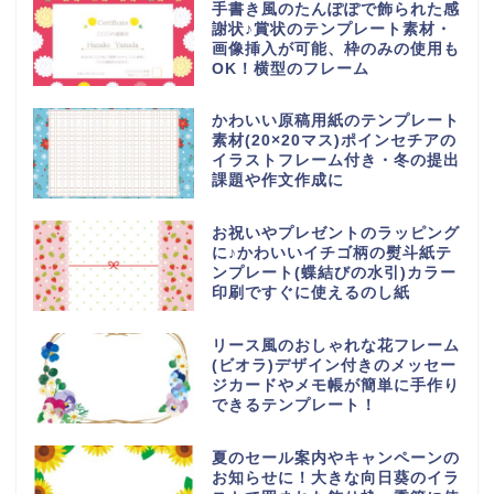
手書き風のたんぽぽで飾られた感
謝状♪賞状のテンプレート素材・
画像挿入が可能、枠のみの使用も
OK！横型のフレーム
かわいい原稿用紙のテンプレート
素材(20×20マス)ポインセチアの
イラストフレーム付き・冬の提出
課題や作文作成に
お祝いやプレゼントのラッピング
に♪かわいいイチゴ柄の熨斗紙テ
ンプレート(蝶結びの水引)カラー
印刷ですぐに使えるのし紙
リース風のおしゃれな花フレーム
(ビオラ)デザイン付きのメッセー
ジカードやメモ帳が簡単に手作り
できるテンプレート！
夏のセール案内やキャンペーンの
お知らせに！大きな向日葵のイラ