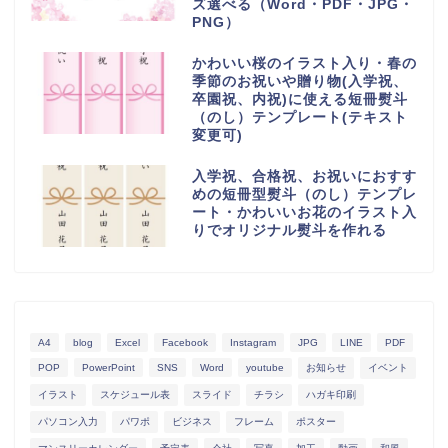
ズ選べる（Word・PDF・JPG・
PNG）
かわいい桜のイラスト入り・春の
季節のお祝いや贈り物(入学祝、
卒園祝、内祝)に使える短冊熨斗
（のし）テンプレート(テキスト
変更可)
入学祝、合格祝、お祝いにおすす
めの短冊型熨斗（のし）テンプレ
ート・かわいいお花のイラスト入
りでオリジナル熨斗を作れる
A4
blog
Excel
Facebook
Instagram
JPG
LINE
PDF
POP
PowerPoint
SNS
Word
youtube
お知らせ
イベント
イラスト
スケジュール表
スライド
チラシ
ハガキ印刷
パソコン入力
パワポ
ビジネス
フレーム
ポスター