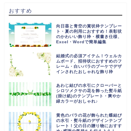
おすすめ
向日葵と青空の賞状枠テンプレー
ト・夏の利用におすすめ！表彰状
のかわいい飾り枠・横書き仕様、
Excel・Wordで簡単編集
結婚式の必須アイテム！ウェルカ
ムボード、招待状におすすめのフ
レーム・白いバラのブーケでデザ
インされたおしゃれな飾り枠
あわじ結びの水引にクローバーと
シロツメクサの花を飾った熨斗紙
(掛け紙)のテンプレート・爽やか
緑カラーがおしゃれ♪
黄色のバラの花が飾られた蝶結び
の水引・熨斗紙のデザインテンプ
レート！父の日の贈り物におすす