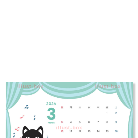
illust-box
illust-box
illust-box