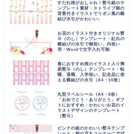
すだれ桜がおしゃれ！熨斗紙のテ
ンプレート素材・ストライプ柄の
背景付きイラストでリボン風の蝶
結び水引がかわいい♪
お花のイラスト付きオリジナル熨
斗（のし）テンプレート・紅白の
蝶結びの水引で御祝い、内祝い
用・Wordで文字入れ可能
春におすすめ桜のイラスト入り簡
易熨斗（のし）テンプレート・転
職、退職、入学祝い、記念品に使
える蝶結びの水引（A4・10枚）
丸型ラベルシール（A4・6枚）
「おめでとう・ありがとう」ギフ
トにおすすめ・かわいいお花のイ
ラストデザインのテンプレート
（熨斗）
ピンクの紙のかわいい熨斗テンプ
レート・桜の花をコーナーにデザ