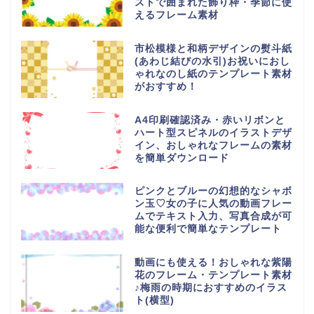
ストで囲まれた飾り枠・季節に使
えるフレーム素材
市松模様と和柄デザインの熨斗紙
(あわじ結びの水引)お祝いにおし
ゃれなのし紙のテンプレート素材
がおすすめ！
A4印刷確認済み・赤いリボンと
ハート型スピネルのイラストデザ
イン、おしゃれなフレームの素材
を簡単ダウンロード
ピンクとブルーの幻想的なシャボ
ン玉♡女の子に人気の動画フレー
ムでテキスト入力、写真合成が可
能な便利で簡単なテンプレート
動画にも使える！おしゃれな紫陽
花のフレーム・テンプレート素材
♪梅雨の時期におすすめのイラス
ト(横型)