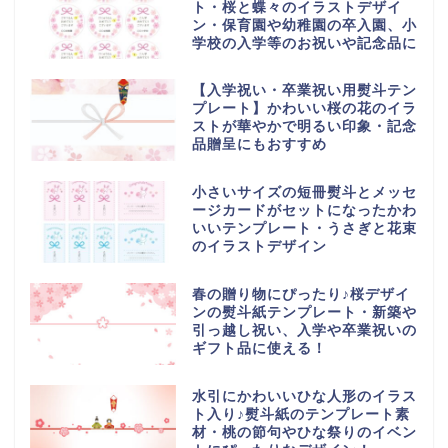
ト・桜と蝶々のイラストデザイ
ン・保育園や幼稚園の卒入園、小
学校の入学等のお祝いや記念品に
【入学祝い・卒業祝い用熨斗テン
プレート】かわいい桜の花のイラ
ストが華やかで明るい印象・記念
品贈呈にもおすすめ
小さいサイズの短冊熨斗とメッセ
ージカードがセットになったかわ
いいテンプレート・うさぎと花束
のイラストデザイン
春の贈り物にぴったり♪桜デザイ
ンの熨斗紙テンプレート・新築や
引っ越し祝い、入学や卒業祝いの
ギフト品に使える！
水引にかわいいひな人形のイラス
ト入り♪熨斗紙のテンプレート素
材・桃の節句やひな祭りのイベン