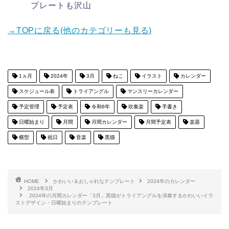
プレートも沢山
→TOPに戻る(他のカテゴリーも見る)
1ヵ月
2024年
3月
ねこ
イラスト
カレンダー
スケジュール表
トライアングル
マンスリーカレンダー
予定管理
予定表
令和6年
吹奏楽
手書き
日曜始まり
月間
月間カレンダー
月間予定表
楽器
横型
祝日
音楽
黒猫
HOME
かわいい＆おしゃれなテンプレート
2024年のカレンダー
2024年3月
2024年の月間カレンダー「3月」黒猫がトライアングルを演奏するかわいいイラ
ストデザイン・日曜始まりのテンプレート