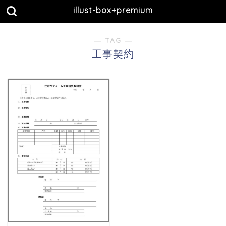
illust-box+premium
― TAG ―
工事契約