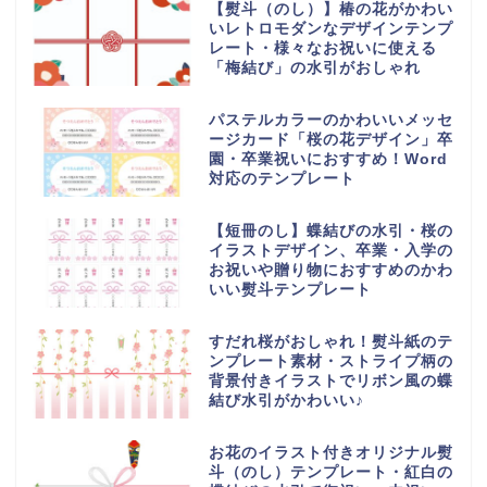
【熨斗（のし）】椿の花がかわい
いレトロモダンなデザインテンプ
レート・様々なお祝いに使える
「梅結び」の水引がおしゃれ
パステルカラーのかわいいメッセ
ージカード「桜の花デザイン」卒
園・卒業祝いにおすすめ！Word
対応のテンプレート
【短冊のし】蝶結びの水引・桜の
イラストデザイン、卒業・入学の
お祝いや贈り物におすすめのかわ
いい熨斗テンプレート
すだれ桜がおしゃれ！熨斗紙のテ
ンプレート素材・ストライプ柄の
背景付きイラストでリボン風の蝶
結び水引がかわいい♪
お花のイラスト付きオリジナル熨
斗（のし）テンプレート・紅白の