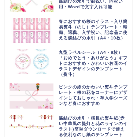
蝶結びの水引で御祝い、内祝い
用・Wordで文字入れ可能
春におすすめ桜のイラスト入り簡
易熨斗（のし）テンプレート・転
職、退職、入学祝い、記念品に使
える蝶結びの水引（A4・10枚）
丸型ラベルシール（A4・6枚）
「おめでとう・ありがとう」ギフ
トにおすすめ・かわいいお花のイ
ラストデザインのテンプレート
（熨斗）
ピンクの紙のかわいい熨斗テンプ
レート・桜の花をコーナーにデザ
インしておしゃれ・卒入学シーズ
ンなど春におすすめ
蝶結びの水引・横長の熨斗紙(赤
い中華風の提灯と花のラインのイ
ラスト)簡単ダウンロードで使え
る便利なのし紙のテンプレート