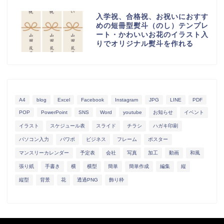
入学祝、合格祝、お祝いにおすす
めの短冊型熨斗（のし）テンプレ
ート・かわいいお花のイラスト入
りでオリジナル熨斗を作れる
A4
blog
Excel
Facebook
Instagram
JPG
LINE
PDF
POP
PowerPoint
SNS
Word
youtube
お知らせ
イベント
イラスト
スケジュール表
スライド
チラシ
ハガキ印刷
パソコン入力
パワポ
ビジネス
フレーム
ポスター
マンスリーカレンダー
予定表
会社
写真
加工
動画
和風
張り紙
手書き
横
横型
簡単
簡単作成
編集
縦
縦型
背景
花
透過PNG
飾り枠