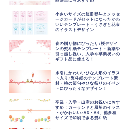
品贈呈にもおすすめ
小さいサイズの短冊熨斗とメッセ
ージカードがセットになったかわ
いいテンプレート・うさぎと花束
のイラストデザイン
春の贈り物にぴったり♪桜デザイ
ンの熨斗紙テンプレート・新築や
引っ越し祝い、入学や卒業祝いの
ギフト品に使える！
水引にかわいいひな人形のイラス
ト入り♪熨斗紙のテンプレート素
材・桃の節句やひな祭りのイベン
トにぴったりなデザイン！
卒業・入学・出産のお祝いにおす
すめ！ガーランドと風船のイラス
トがかわいい♪A3・A4、他多種
サイズで印刷できる熨斗紙