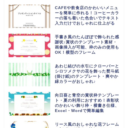
CAFEや飲食店のかわいいメニュ
ーを簡単に作れる！コーヒーカラ
ーの落ち着いた色合いでテキスト
入力だけでおしゃれに仕上がる
手書き風のたんぽぽで飾られた感
謝状♪賞状のテンプレート素材・
画像挿入が可能、枠のみの使用も
OK！横型のフレーム
あわじ結びの水引にクローバーと
シロツメクサの花を飾った熨斗紙
(掛け紙)のテンプレート・爽やか
緑カラーがおしゃれ♪
向日葵と青空の賞状枠テンプレー
ト・夏の利用におすすめ！表彰状
のかわいい飾り枠・横書き仕様、
Excel・Wordで簡単編集
リース風のおしゃれな花フレーム