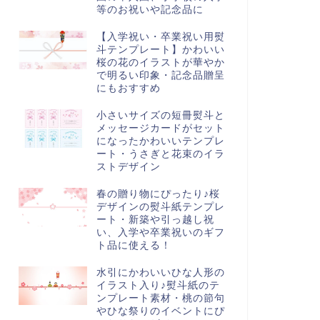
等のお祝いや記念品に
025年・令和7年用のカレンダー
2025年「5月」のおしゃれな月別
【入学祝い・卒業祝い用熨
縦型)12月・シンプル＆おしゃれ
カレンダー！ゴールデンウィー
斗テンプレート】かわいい
イラストデザイ...
ク中の休業日や営業日の...
桜の花のイラストが華やか
で明るい印象・記念品贈呈
にもおすすめ
小さいサイズの短冊熨斗と
メッセージカードがセット
になったかわいいテンプレ
ート・うさぎと花束のイラ
ストデザイン
春の贈り物にぴったり♪桜
デザインの熨斗紙テンプレ
ート・新築や引っ越し祝
い、入学や卒業祝いのギフ
ト品に使える！
水引にかわいいひな人形の
イラスト入り♪熨斗紙のテ
ンプレート素材・桃の節句
やひな祭りのイベントにぴ