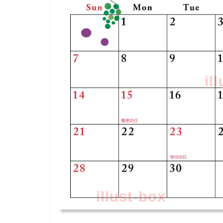
il
illust-box