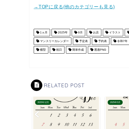
→TOPに戻る(他のカテゴリーも見る)
1ヵ月
2025年
9月
お店
イラスト
マンスリーカレンダー
予定表
予約表
令和7年
横型
祝日
簡単作成
透過PNG
RELATED POST
2025年12月
2025年5月