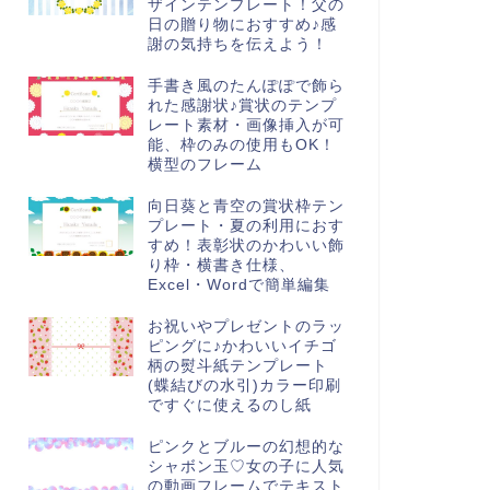
ザインテンプレート！父の
日の贈り物におすすめ♪感
謝の気持ちを伝えよう！
手書き風のたんぽぽで飾ら
れた感謝状♪賞状のテンプ
レート素材・画像挿入が可
能、枠のみの使用もOK！
横型のフレーム
向日葵と青空の賞状枠テン
プレート・夏の利用におす
すめ！表彰状のかわいい飾
り枠・横書き仕様、
Excel・Wordで簡単編集
お祝いやプレゼントのラッ
ピングに♪かわいいイチゴ
柄の熨斗紙テンプレート
(蝶結びの水引)カラー印刷
ですぐに使えるのし紙
ピンクとブルーの幻想的な
シャボン玉♡女の子に人気
の動画フレームでテキスト