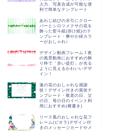
入力、写真合成が可能な便
利で簡単なテンプレート
あわじ結びの水引にクロー
バーとシロツメクサの花を
飾った熨斗紙(掛け紙)のテ
ンプレート・爽やか緑カラ
ーがおしゃれ♪
デザイン動画フレーム⁑夜
の風景動画におすすめの飾
り枠で「赤い提灯」が光る
ように見えるかわいいデザ
イン！
蓮の花のおしゃれな感謝
状！デザイン付きの賞状テ
ンプレート・敬老の日、父
の日、母の日のイベント利
用におすすめ(横書き)
リース風のおしゃれな花フ
レーム(ビオラ)デザイン付
きのメッセージカードやメ