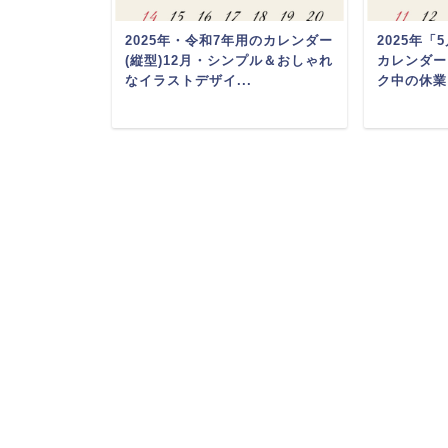
年用」8月の月
2025年・令和7年用のカレンダー
2025年
壁掛け用や
(縦型)12月・シンプル＆おしゃれ
カレンダー
ン...
なイラストデザイ...
ク中の休業