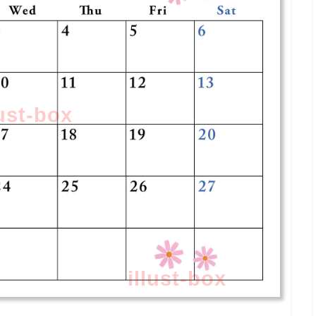
lust-box
illust-box