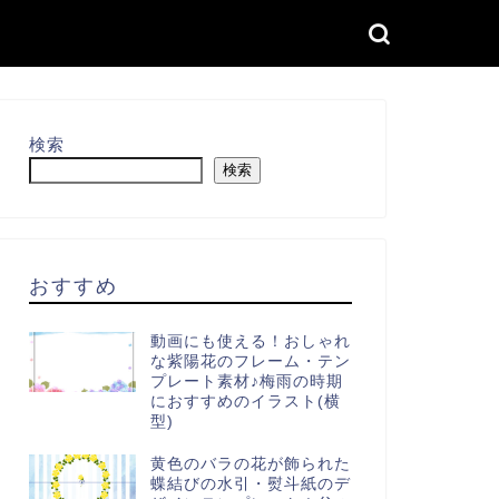
検索
検索
おすすめ
動画にも使える！おしゃれ
な紫陽花のフレーム・テン
プレート素材♪梅雨の時期
におすすめのイラスト(横
型)
黄色のバラの花が飾られた
蝶結びの水引・熨斗紙のデ