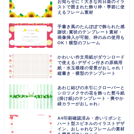
お知らせに！大きな向日葵のイラ
ストで囲まれた飾り枠・季節に使
えるフレーム素材
手書き風のたんぽぽで飾られた感
謝状♪賞状のテンプレート素材・
画像挿入が可能、枠のみの使用も
OK！横型のフレーム
かわいい作文用紙がダウンロード
で使える♪デザイン付きの原稿用
紙・水玉模様の背景がおしゃれ！
縦書き・横型のテンプレート
あわじ結びの水引にクローバーと
シロツメクサの花を飾った熨斗紙
(掛け紙)のテンプレート・爽やか
緑カラーがおしゃれ♪
A4印刷確認済み・赤いリボンと
ハート型スピネルのイラストデザ
イン、おしゃれなフレームの素材