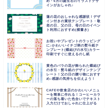
め・6月の誕生石のイラストデザ
インがおしゃれ♪
蓮の花のおしゃれな感謝状！デザ
イン付きの賞状テンプレート・敬
老の日、父の日、母の日のイベン
ト利用におすすめ(横書き)
お祝いやプレゼントのラッピング
に♪かわいいイチゴ柄の熨斗紙テ
ンプレート(蝶結びの水引)カラー
印刷ですぐに使えるのし紙
黄色のバラの花が飾られた蝶結び
の水引・熨斗紙のデザインテンプ
レート！父の日の贈り物におすす
め♪感謝の気持ちを伝えよう！
CAFEや飲食店のかわいいメニュ
ーを簡単に作れる！コーヒーカラ
ーの落ち着いた色合いでテキスト
入力だけでおしゃれに仕上がる