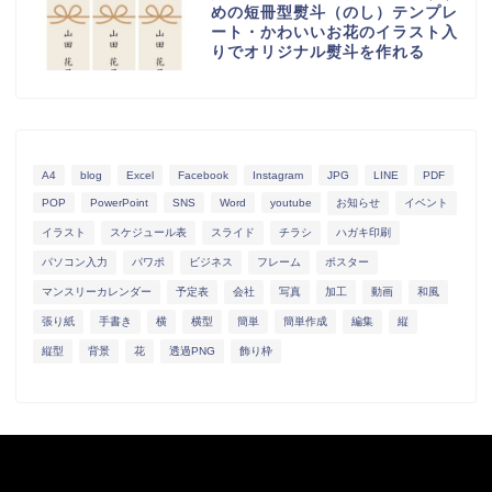
めの短冊型熨斗（のし）テンプレ
ート・かわいいお花のイラスト入
りでオリジナル熨斗を作れる
A4
blog
Excel
Facebook
Instagram
JPG
LINE
PDF
POP
PowerPoint
SNS
Word
youtube
お知らせ
イベント
イラスト
スケジュール表
スライド
チラシ
ハガキ印刷
パソコン入力
パワポ
ビジネス
フレーム
ポスター
マンスリーカレンダー
予定表
会社
写真
加工
動画
和風
張り紙
手書き
横
横型
簡単
簡単作成
編集
縦
縦型
背景
花
透過PNG
飾り枠