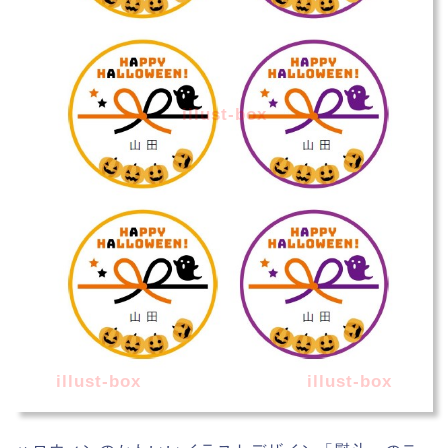
illust-box
illust-box
illust-box