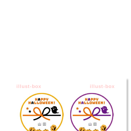
illust-box
illust-box