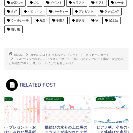
かぼちゃ
のし
イベント
イラスト
ギフト
シール
タグ
ハロウィン
パーティー
プレゼント
ラッピング
ラベルシール
丸型
手書き
書き方
秋
記念品
贈り物
HOME
かわいい＆おしゃれなテンプレート
メッセージカード
ハロウィンのかわいいイラストデザイン「熨斗」のテンプレート素材・かぼちゃ
と蝶結びの水引、丸いシールにしてもおしゃれ！
RELATED POST
紙（のし）
熨斗紙（のし）
熨斗紙（のし）
祝い・プレゼント・お
蝶結びの水引の上に馬の
ピアノ柄、小鳥のイ
しのおしゃれな熨斗紙
イラストが描かれたデザ
トと蝶結びの水引が