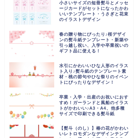
小さいサイズの短冊熨斗とメッセ
ージカードがセットになったかわ
いいテンプレート・うさぎと花束
のイラストデザイン
春の贈り物にぴったり♪桜デザイ
ンの熨斗紙テンプレート・新築や
引っ越し祝い、入学や卒業祝いの
ギフト品に使える！
水引にかわいいひな人形のイラス
ト入り♪熨斗紙のテンプレート素
材・桃の節句やひな祭りのイベン
トにぴったりなデザイン！
卒業・入学・出産のお祝いにおす
すめ！ガーランドと風船のイラス
トがかわいい♪A3・A4、他多種
サイズで印刷できる熨斗紙
【熨斗（のし）】椿の花がかわい
いレトロモダンなデザインテンプ