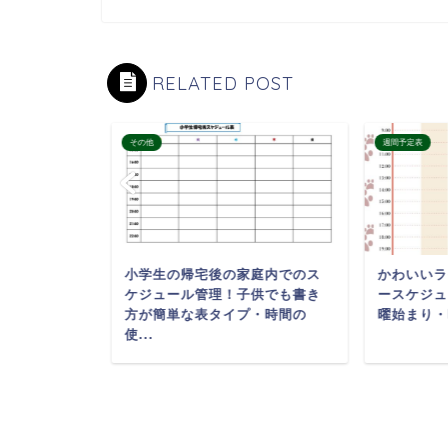
RELATED POST
その他
週間予定表
のテンプレ
小学生の帰宅後の家庭内でのス
かわいいラ
el・Word・
ケジュール管理！子供でも書き
ースケジュ
方が簡単な表タイプ・時間の
曜始まり・
使...