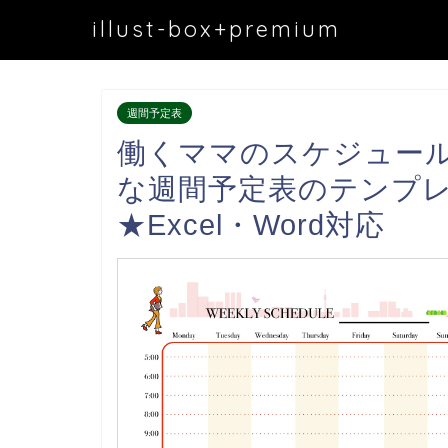
illust-box+premium
週間予定表
働くママのスケジュー
な週間予定表のテンプ
★Excel・Word対応