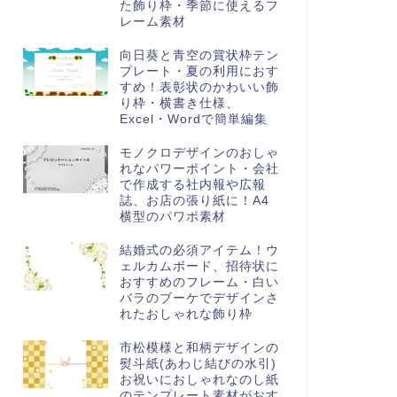
た飾り枠・季節に使えるフ
レーム素材
向日葵と青空の賞状枠テン
プレート・夏の利用におす
すめ！表彰状のかわいい飾
り枠・横書き仕様、
Excel・Wordで簡単編集
モノクロデザインのおしゃ
れなパワーポイント・会社
で作成する社内報や広報
誌、お店の張り紙に！A4
横型のパワポ素材
結婚式の必須アイテム！ウ
ェルカムボード、招待状に
おすすめのフレーム・白い
バラのブーケでデザインさ
れたおしゃれな飾り枠
市松模様と和柄デザインの
熨斗紙(あわじ結びの水引)
お祝いにおしゃれなのし紙
のテンプレート素材がおす