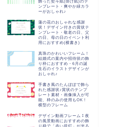
飾った熨斗紙(掛け紙)のテ
ンプレート・爽やか緑カラ
ーがおしゃれ♪
蓮の花のおしゃれな感謝
状！デザイン付きの賞状テ
ンプレート・敬老の日、父
の日、母の日のイベント利
用におすすめ(横書き)
真珠のかわいいフレーム！
結婚式の案内や招待状の飾
り枠におすすめ・6月の誕
生石のイラストデザインが
おしゃれ♪
手書き風のたんぽぽで飾ら
れた感謝状♪賞状のテンプ
レート素材・画像挿入が可
能、枠のみの使用もOK！
横型のフレーム
デザイン動画フレーム⁑夜
の風景動画におすすめの飾
り枠で「赤い提灯」が光る