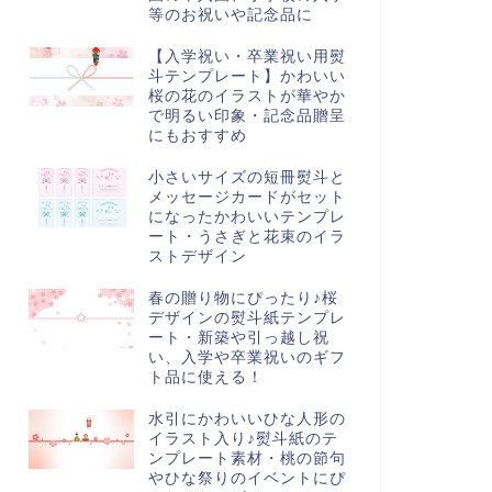
等のお祝いや記念品に
【入学祝い・卒業祝い用熨
斗テンプレート】かわいい
桜の花のイラストが華やか
で明るい印象・記念品贈呈
にもおすすめ
小さいサイズの短冊熨斗と
メッセージカードがセット
になったかわいいテンプレ
ート・うさぎと花束のイラ
ストデザイン
春の贈り物にぴったり♪桜
デザインの熨斗紙テンプレ
ート・新築や引っ越し祝
い、入学や卒業祝いのギフ
ト品に使える！
水引にかわいいひな人形の
イラスト入り♪熨斗紙のテ
ンプレート素材・桃の節句
やひな祭りのイベントにぴ