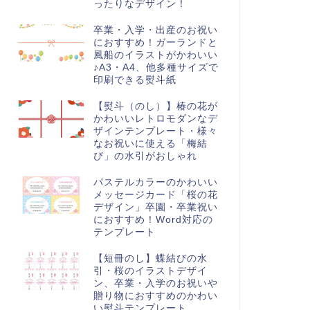
ったりなデザイン！
卒業・入学・出産のお祝い
におすすめ！ガーランドと
風船のイラストがかわいい
♪A3・A4、他多種サイズで
印刷できる熨斗紙
の他
週間予定表
【熨斗（のし）】椿の花が
かわいいレトロモダンなデ
ザインテンプレート・様々
なお祝いに使える「梅結
び」の水引がおしゃれ
パステルカラーのかわいい
学生の帰宅後の家庭内でのス
かわいいライオンのウィークリ
メッセージカード「桜の花
ジュール管理！子供でも書き
ースケジュール表♪英語表記・月
デザイン」卒園・卒業祝い
が簡単な表タイプ・時間の
曜始まり・時間単位のフォー...
におすすめ！Word対応の
...
テンプレート
【短冊のし】蝶結びの水
引・桜のイラストデザイ
ン、卒業・入学のお祝いや
贈り物におすすめのかわい
い熨斗テンプレート