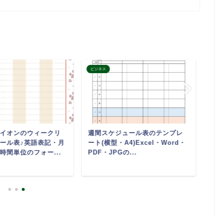
ビジネス
そ
イオンのウィークリ
週間スケジュール表のテンプレ
小
ール表♪英語表記・月
ート(横型・A4)Excel・Word・
ケ
時間単位のフォー...
PDF・JPGの...
方
使