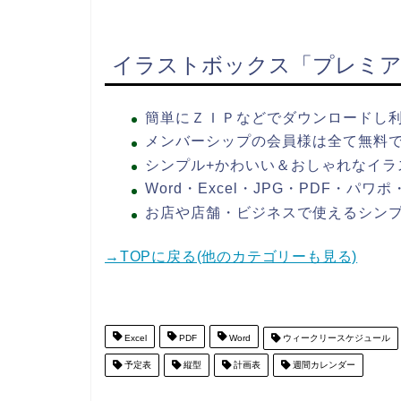
イラストボックス「プレミア
簡単にＺＩＰなどでダウンロードし
メンバーシップの会員様は全て無料
シンプル+かわいい＆おしゃれなイラ
Word・Excel・JPG・PDF・パ
お店や店舗・ビジネスで使えるシン
→TOPに戻る(他のカテゴリーも見る)
Excel
PDF
Word
ウィークリースケジュール
予定表
縦型
計画表
週間カレンダー