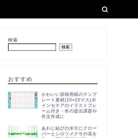
検索
検索
おすすめ
かわいい原稿用紙のテンプ
レート素材(20×20マス)ポ
インセチアのイラストフレ
ーム付き・冬の提出課題や
作文作成に
あわじ結びの水引にクロー
バーとシロツメクサの花を