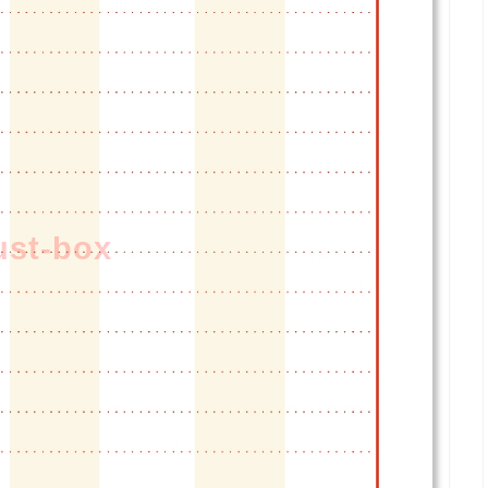
lust-box