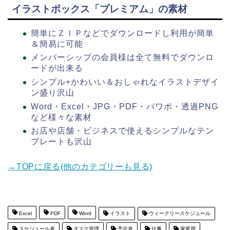
イラストボックス「プレミアム」の素材
簡単にＺＩＰなどでダウンロードし利用が簡単
＆簡易に可能
メンバーシップの会員様は全て無料でダウンロ
ードが出来る
シンプル+かわいい＆おしゃれなイラストデザイ
ン盛り沢山
Word・Excel・JPG・PDF・パワポ・透過PNG
など様々な素材
お店や店舗・ビジネスで使えるシンプルなテン
プレートも沢山
→TOPに戻る(他のカテゴリーも見る)
Excel
PDF
Word
イラスト
ウィークリースケジュール
スケジュール表
タスク管理
予定表
仕事
家庭用