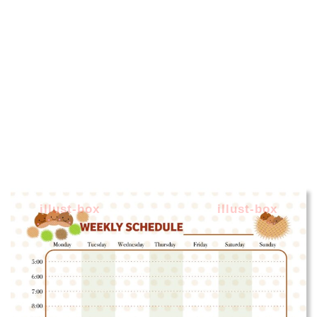
illust-box
illust-box