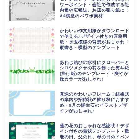
ワーポイント・会社で作成する社
内報や広報誌、お店の張り紙に！
A4横型のパワポ素材
かわいい作文用紙がダウンロード
で使える♪デザイン付きの原稿用
紙・水玉模様の背景がおしゃれ！
縦書き・横型のテンプレート
あわじ結びの水引にクローバーと
シロツメクサの花を飾った熨斗紙
(掛け紙)のテンプレート・爽やか
緑カラーがおしゃれ♪
真珠のかわいいフレーム！結婚式
の案内や招待状の飾り枠におすす
め・6月の誕生石のイラストデザ
インがおしゃれ♪
蓮の花のおしゃれな感謝状！デザ
イン付きの賞状テンプレート・敬
老の日、父の日、母の日のイベン