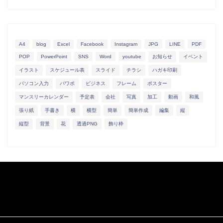
A4
blog
Excel
Facebook
Instagram
JPG
LINE
PDF
POP
PowerPoint
SNS
Word
youtube
お知らせ
イベント
イラスト
スケジュール表
スライド
チラシ
ハガキ印刷
パソコン入力
パワポ
ビジネス
フレーム
ポスター
マンスリーカレンダー
予定表
会社
写真
加工
動画
和風
張り紙
手書き
横
横型
簡単
簡単作成
編集
縦
縦型
背景
花
透過PNG
飾り枠