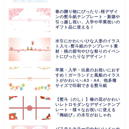
春の贈り物にぴったり♪桜デザイ
ンの熨斗紙テンプレート・新築や
引っ越し祝い、入学や卒業祝いの
ギフト品に使える！
水引にかわいいひな人形のイラス
ト入り♪熨斗紙のテンプレート素
材・桃の節句やひな祭りのイベン
トにぴったりなデザイン！
卒業・入学・出産のお祝いにおす
すめ！ガーランドと風船のイラス
トがかわいい♪A3・A4、他多種
サイズで印刷できる熨斗紙
【熨斗（のし）】椿の花がかわい
いレトロモダンなデザインテンプ
レート・様々なお祝いに使える
「梅結び」の水引がおしゃれ
パステルカラーのかわいいメッセ