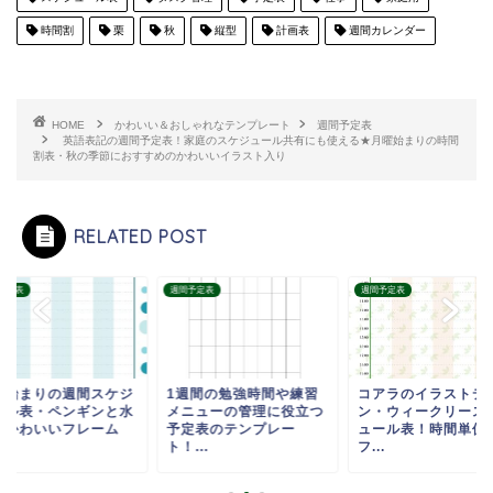
時間割
栗
秋
縦型
計画表
週間カレンダー
HOME
かわいい＆おしゃれなテンプレート
週間予定表
英語表記の週間予定表！家庭のスケジュール共有にも使える★月曜始まりの時間
割表・秋の季節におすすめのかわいいイラスト入り
RELATED POST
予定表
週間予定表
週間予定表
曜始まりの週間スケジ
1週間の勉強時間や練習
コアラのイラストデ
ール表・ペンギンと水
メニューの管理に役立つ
ン・ウィークリース
のかわいいフレーム
予定表のテンプレー
ュール表！時間単位
.
ト！...
フ...