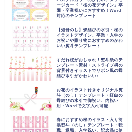
ージカード「桜の花デザイン」卒
園・卒業祝いにおすすめ！Word
対応のテンプレート
【短冊のし】蝶結びの水引・桜の
イラストデザイン、卒業・入学の
お祝いや贈り物におすすめのかわ
いい熨斗テンプレート
すだれ桜がおしゃれ！熨斗紙のテ
ンプレート素材・ストライプ柄の
背景付きイラストでリボン風の蝶
結び水引がかわいい♪
お花のイラスト付きオリジナル熨
斗（のし）テンプレート・紅白の
蝶結びの水引で御祝い、内祝い
用・Wordで文字入れ可能
春におすすめ桜のイラスト入り簡
易熨斗（のし）テンプレート・転
職、退職、入学祝い、記念品に使