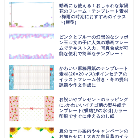
動画にも使える！おしゃれな紫陽
花のフレーム・テンプレート素材
♪梅雨の時期におすすめのイラス
ト(横型)
ピンクとブルーの幻想的なシャボ
ン玉♡女の子に人気の動画フレー
ムでテキスト入力、写真合成が可
能な便利で簡単なテンプレート
かわいい原稿用紙のテンプレート
素材(20×20マス)ポインセチアの
イラストフレーム付き・冬の提出
課題や作文作成に
お祝いやプレゼントのラッピング
に♪かわいいイチゴ柄の熨斗紙テ
ンプレート(蝶結びの水引)カラー
印刷ですぐに使えるのし紙
夏のセール案内やキャンペーンの
お知らせに！大きな向日葵のイラ