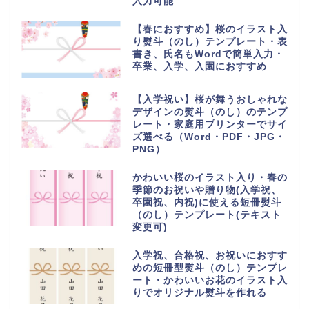
入力可能
【春におすすめ】桜のイラスト入
り熨斗（のし）テンプレート・表
書き、氏名もWordで簡単入力・
卒業、入学、入園におすすめ
【入学祝い】桜が舞うおしゃれな
デザインの熨斗（のし）のテンプ
レート・家庭用プリンターでサイ
ズ選べる（Word・PDF・JPG・
PNG）
かわいい桜のイラスト入り・春の
季節のお祝いや贈り物(入学祝、
卒園祝、内祝)に使える短冊熨斗
（のし）テンプレート(テキスト
変更可)
入学祝、合格祝、お祝いにおすす
めの短冊型熨斗（のし）テンプレ
ート・かわいいお花のイラスト入
りでオリジナル熨斗を作れる