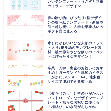
いいテンプレート・うさぎと花束
のイラストデザイン
春の贈り物にぴったり♪桜デザイ
ンの熨斗紙テンプレート・新築や
引っ越し祝い、入学や卒業祝いの
ギフト品に使える！
水引にかわいいひな人形のイラス
ト入り♪熨斗紙のテンプレート素
材・桃の節句やひな祭りのイベン
トにぴったりなデザイン！
卒業・入学・出産のお祝いにおす
すめ！ガーランドと風船のイラス
トがかわいい♪A3・A4、他多種
サイズで印刷できる熨斗紙
【熨斗（のし）】椿の花がかわい
いレトロモダンなデザインテンプ
レート・様々なお祝いに使える
「梅結び」の水引がおしゃれ