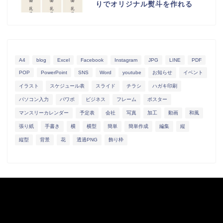
りでオリジナル熨斗を作れる
A4
blog
Excel
Facebook
Instagram
JPG
LINE
PDF
POP
PowerPoint
SNS
Word
youtube
お知らせ
イベント
イラスト
スケジュール表
スライド
チラシ
ハガキ印刷
パソコン入力
パワポ
ビジネス
フレーム
ポスター
マンスリーカレンダー
予定表
会社
写真
加工
動画
和風
張り紙
手書き
横
横型
簡単
簡単作成
編集
縦
縦型
背景
花
透過PNG
飾り枠