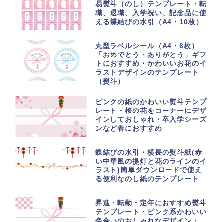
易熨斗（のし）テンプレート・転
職、退職、入学祝い、記念品に使
える蝶結びの水引（A4・10枚）
丸型ラベルシール（A4・6枚）
「おめでとう・ありがとう」ギフ
トにおすすめ・かわいいお花のイ
ラストデザインのテンプレート
（熨斗）
ピンクの紙のかわいい熨斗テンプ
レート・桜の花をコーナーにデザ
インしておしゃれ・卒入学シーズ
ンなど春におすすめ
蝶結びの水引・横長の熨斗紙(赤
い中華風の提灯と花のラインのイ
ラスト)簡単ダウンロードで使え
る便利なのし紙のテンプレート
昇進・転勤・定年におすすめ熨斗
テンプレート・ピンク系かわいい
色合いのおしゃれなデザイン・