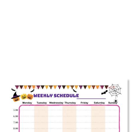
illust-box
illust-box