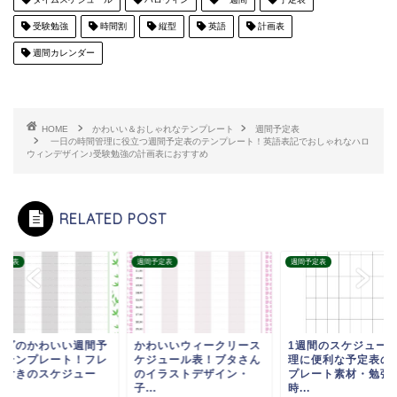
受験勉強
時間割
縦型
英語
計画表
週間カレンダー
HOME
かわいい＆おしゃれなテンプレート
週間予定表
一日の時間管理に役立つ週間予定表のテンプレート！英語表記でおしゃれなハロ
ウィンデザイン♪受験勉強の計画表におすすめ
RELATED POST
予定表
週間予定表
週間予定表
ンダのかわいい週間予
かわいいウィークリース
1週間のスケジュー
表テンプレート！フレ
ケジュール表！ブタさん
理に便利な予定表の
ム付きのスケジュー
のイラストデザイン・
プレート素材・勉強
.
子...
時...