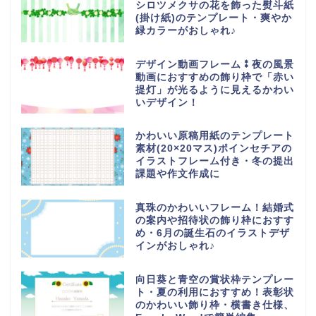
シロツメクサの花を飾った熨斗紙
(掛け紙)のテンプレート・爽やか
緑カラーがおしゃれ♪
デザイン動画フレーム⁑夜の風景
動画におすすめの飾り枠で「赤い
提灯」が光るように見えるかわい
いデザイン！
かわいい原稿用紙のテンプレート
素材(20×20マス)ポインセチアの
イラストフレーム付き・冬の提出
課題や作文作成に
真珠のかわいいフレーム！結婚式
の案内や招待状の飾り枠におすす
め・6月の誕生石のイラストデザ
インがおしゃれ♪
向日葵と青空の賞状枠テンプレー
ト・夏の利用におすすめ！表彰状
のかわいい飾り枠・横書き仕様、