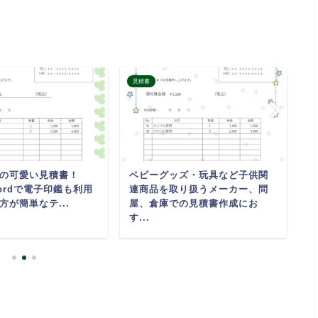
見積書
見
の可愛い見積書！
ベビーグッズ・玩具など子供関
メ
Wordで電子印鑑も利用
連商品を取り扱うメーカー、問
プ
方が簡単なテ...
屋、倉庫での見積書作成にお
ス
す...