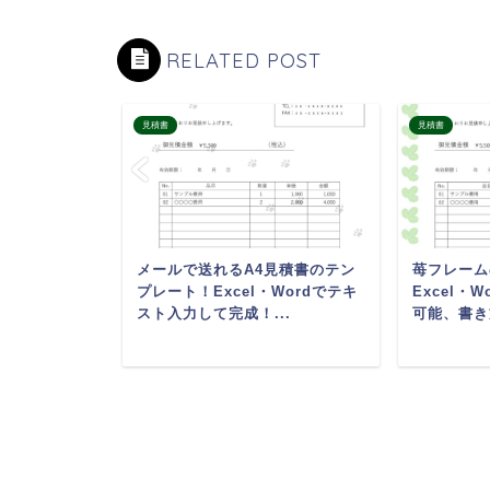
RELATED POST
見積書
見積書
など子供関
メールで送れるA4見積書のテン
苺フレーム
ーカー、問
プレート！Excel・Wordでテキ
Excel・
作成にお
スト入力して完成！...
可能、書き