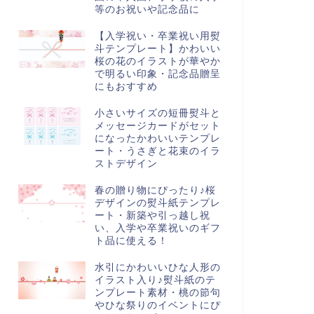
等のお祝いや記念品に
【入学祝い・卒業祝い用熨
斗テンプレート】かわいい
桜の花のイラストが華やか
で明るい印象・記念品贈呈
にもおすすめ
小さいサイズの短冊熨斗と
メッセージカードがセット
になったかわいいテンプレ
ート・うさぎと花束のイラ
ストデザイン
春の贈り物にぴったり♪桜
デザインの熨斗紙テンプレ
ート・新築や引っ越し祝
い、入学や卒業祝いのギフ
ト品に使える！
水引にかわいいひな人形の
イラスト入り♪熨斗紙のテ
ンプレート素材・桃の節句
やひな祭りのイベントにぴ