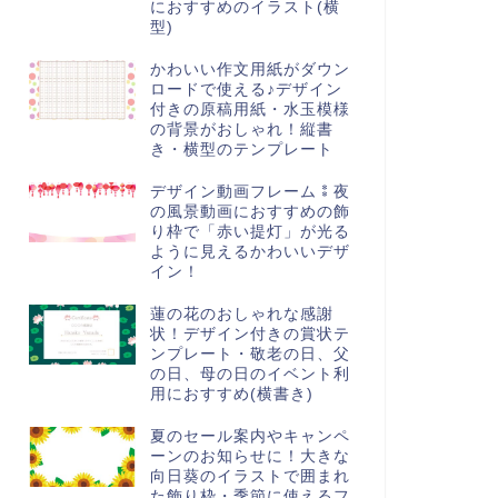
におすすめのイラスト(横
型)
かわいい作文用紙がダウン
ロードで使える♪デザイン
付きの原稿用紙・水玉模様
の背景がおしゃれ！縦書
き・横型のテンプレート
デザイン動画フレーム⁑夜
の風景動画におすすめの飾
り枠で「赤い提灯」が光る
ように見えるかわいいデザ
イン！
蓮の花のおしゃれな感謝
状！デザイン付きの賞状テ
ンプレート・敬老の日、父
の日、母の日のイベント利
用におすすめ(横書き)
夏のセール案内やキャンペ
ーンのお知らせに！大きな
向日葵のイラストで囲まれ
た飾り枠・季節に使えるフ