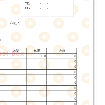
lust-box