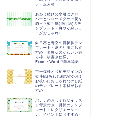
レーム素材
あわじ結びの水引にクロー
バーとシロツメクサの花を
飾った熨斗紙(掛け紙)のテ
ンプレート・爽やか緑カラ
ーがおしゃれ♪
向日葵と青空の賞状枠テン
プレート・夏の利用におす
すめ！表彰状のかわいい飾
り枠・横書き仕様、
Excel・Wordで簡単編集
市松模様と和柄デザインの
熨斗紙(あわじ結びの水引)
お祝いにおしゃれなのし紙
のテンプレート素材がおす
すめ！
バナナのおしゃれなイラス
ト背景付き・賞状のテンプ
レート！レクリエーショ
ン、イベントにおすすめ♪