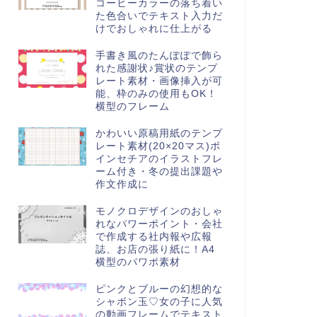
コーヒーカラーの落ち着い
た色合いでテキスト入力だ
けでおしゃれに仕上がる
手書き風のたんぽぽで飾ら
れた感謝状♪賞状のテンプ
レート素材・画像挿入が可
能、枠のみの使用もOK！
横型のフレーム
かわいい原稿用紙のテンプ
レート素材(20×20マス)ポ
インセチアのイラストフレ
ーム付き・冬の提出課題や
作文作成に
モノクロデザインのおしゃ
れなパワーポイント・会社
で作成する社内報や広報
誌、お店の張り紙に！A4
横型のパワポ素材
ピンクとブルーの幻想的な
シャボン玉♡女の子に人気
の動画フレームでテキスト