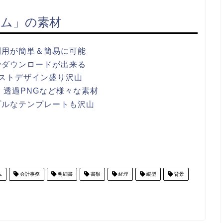
ム」の素材
利用が簡単＆簡易に可能
でダウンロードが出来る
ストデザイン盛り沢山
ワポ・透過PNGなど様々な素材
プルなテンプレートも沢山
ム
会計事務
明細書
書類
経理
縦型
背景