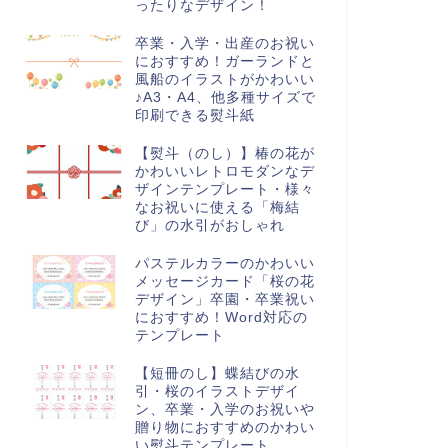
ったりなデザイン！
卒業・入学・出産のお祝い
におすすめ！ガーランドと
風船のイラストがかわいい
♪A3・A4、他多種サイズで
印刷できる熨斗紙
積書
見積書
【熨斗（のし）】椿の花が
かわいいレトロモダンなデ
ザインテンプレート・様々
なお祝いに使える「梅結
び」の水引がおしゃれ
ールで送れるA4見積書のテン
苺フレームの可愛い見積書！
パステルカラーのかわいい
レート！Excel・Wordでテキ
Excel・Wordで電子印鑑も利用
メッセージカード「桜の花
ト入力して完成！...
可能、書き方が簡単なテ...
デザイン」卒園・卒業祝い
におすすめ！Word対応の
テンプレート
【短冊のし】蝶結びの水
引・桜のイラストデザイ
ン、卒業・入学のお祝いや
贈り物におすすめのかわい
い熨斗テンプレート