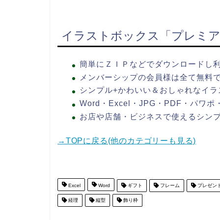
イラストボックス「プレミア
簡単にＺＩＰなどでダウンロードし
メンバーシップの会員様は全て無料
シンプル+かわいい＆おしゃれなイラ
Word・Excel・JPG・PDF・パ
お店や店舗・ビジネスで使えるシン
→TOPに戻る(他のカテゴリーも見る)
Excel
Word
ギフト
フレーム
プレゼン
経理
縦型
飾り枠