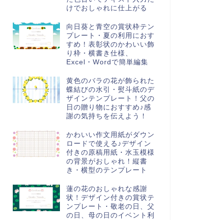
けでおしゃれに仕上がる
向日葵と青空の賞状枠テン
プレート・夏の利用におす
すめ！表彰状のかわいい飾
り枠・横書き仕様、
Excel・Wordで簡単編集
黄色のバラの花が飾られた
蝶結びの水引・熨斗紙のデ
ザインテンプレート！父の
日の贈り物におすすめ♪感
謝の気持ちを伝えよう！
かわいい作文用紙がダウン
ロードで使える♪デザイン
付きの原稿用紙・水玉模様
の背景がおしゃれ！縦書
き・横型のテンプレート
蓮の花のおしゃれな感謝
状！デザイン付きの賞状テ
ンプレート・敬老の日、父
の日、母の日のイベント利