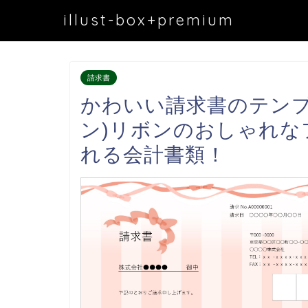
illust-box+premium
請求書
かわいい請求書のテンプ
ン)リボンのおしゃれなフ
れる会計書類！