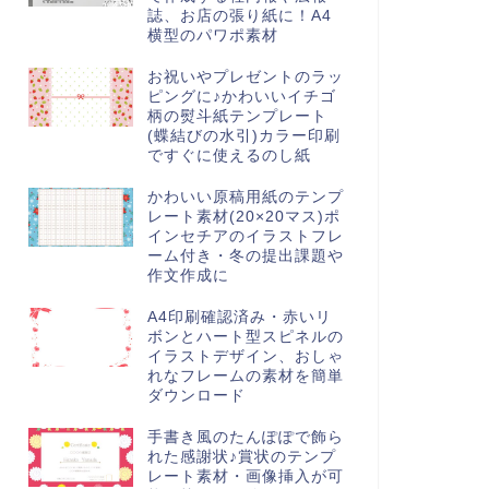
誌、お店の張り紙に！A4
横型のパワポ素材
お祝いやプレゼントのラッ
ピングに♪かわいいイチゴ
柄の熨斗紙テンプレート
(蝶結びの水引)カラー印刷
ですぐに使えるのし紙
かわいい原稿用紙のテンプ
レート素材(20×20マス)ポ
インセチアのイラストフレ
ーム付き・冬の提出課題や
作文作成に
A4印刷確認済み・赤いリ
ボンとハート型スピネルの
イラストデザイン、おしゃ
れなフレームの素材を簡単
ダウンロード
手書き風のたんぽぽで飾ら
れた感謝状♪賞状のテンプ
レート素材・画像挿入が可