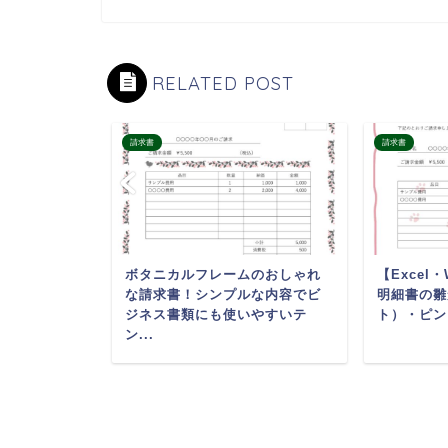
RELATED POST
請求書
請求書
すすめの請
ボタニカルフレームのおしゃれ
【Excel
のデザイン
な請求書！シンプルな内容でビ
明細書の雛
レート・
ジネス書類にも使いやすいテ
ト）・ピン
ン...