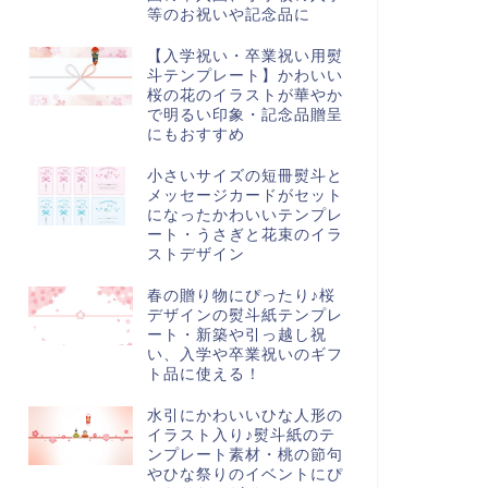
等のお祝いや記念品に
【入学祝い・卒業祝い用熨
斗テンプレート】かわいい
桜の花のイラストが華やか
で明るい印象・記念品贈呈
にもおすすめ
小さいサイズの短冊熨斗と
メッセージカードがセット
になったかわいいテンプレ
ート・うさぎと花束のイラ
ストデザイン
春の贈り物にぴったり♪桜
デザインの熨斗紙テンプレ
ート・新築や引っ越し祝
い、入学や卒業祝いのギフ
ト品に使える！
水引にかわいいひな人形の
イラスト入り♪熨斗紙のテ
ンプレート素材・桃の節句
やひな祭りのイベントにぴ