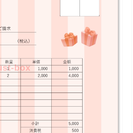
lust-box