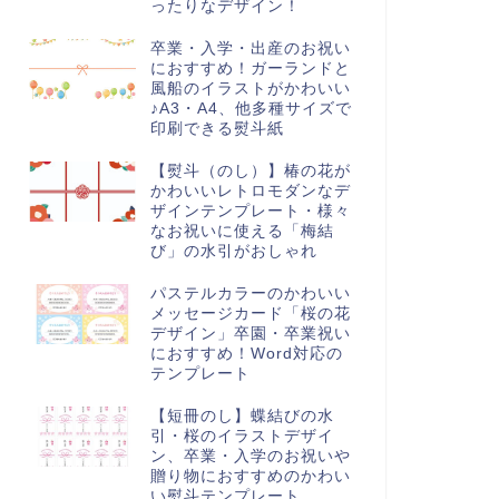
ったりなデザイン！
卒業・入学・出産のお祝い
におすすめ！ガーランドと
風船のイラストがかわいい
♪A3・A4、他多種サイズで
印刷できる熨斗紙
求書
請求書
【熨斗（のし）】椿の花が
かわいいレトロモダンなデ
ザインテンプレート・様々
なお祝いに使える「梅結
び」の水引がおしゃれ
パステルカラーのかわいい
タニカルフレームのおしゃれ
【Excel・Word】請求書・請求
メッセージカード「桜の花
請求書！シンプルな内容でビ
明細書の雛形（テンプレー
デザイン」卒園・卒業祝い
ネス書類にも使いやすいテ
ト）・ピンクのかわいい猫...
におすすめ！Word対応の
...
テンプレート
【短冊のし】蝶結びの水
引・桜のイラストデザイ
ン、卒業・入学のお祝いや
贈り物におすすめのかわい
い熨斗テンプレート