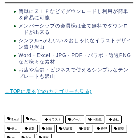
簡単にＺＩＰなどでダウンロードし利用が簡単
＆簡易に可能
メンバーシップの会員様は全て無料でダウンロ
ードが出来る
シンプル+かわいい＆おしゃれなイラストデザイ
ン盛り沢山
Word・Excel・JPG・PDF・パワポ・透過PNG
など様々な素材
お店や店舗・ビジネスで使えるシンプルなテン
プレートも沢山
→TOPに戻る(他のカテゴリーも見る)
Excel
Word
イラスト
メール
不動産
会社
個人
家賃
封筒
明細書
書類
経理
縦型
街
郵送
電気