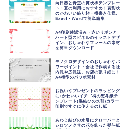
向日葵と青空の賞状枠テンプレー
ト・夏の利用におすすめ！表彰状
のかわいい飾り枠・横書き仕様、
Excel・Wordで簡単編集
A4印刷確認済み・赤いリボンと
ハート型スピネルのイラストデザ
イン、おしゃれなフレームの素材
を簡単ダウンロード
モノクロデザインのおしゃれなパ
ワーポイント・会社で作成する社
内報や広報誌、お店の張り紙に！
A4横型のパワポ素材
お祝いやプレゼントのラッピング
に♪かわいいイチゴ柄の熨斗紙テ
ンプレート(蝶結びの水引)カラー
印刷ですぐに使えるのし紙
あわじ結びの水引にクローバーと
シロツメクサの花を飾った熨斗紙