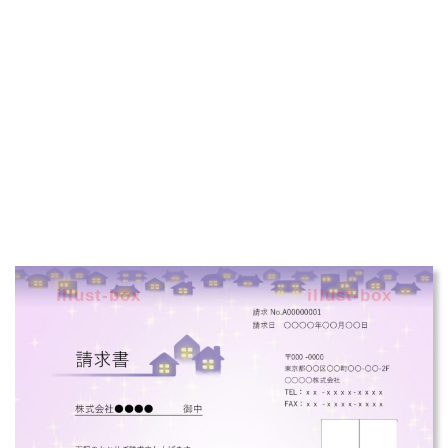
illust-box
illust-box