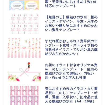
園・卒業祝いにおすすめ！Word
対応のテンプレート
【短冊のし】蝶結びの水引・桜の
イラストデザイン、卒業・入学の
お祝いや贈り物におすすめのかわ
いい熨斗テンプレート
すだれ桜がおしゃれ！熨斗紙のテ
ンプレート素材・ストライプ柄の
背景付きイラストでリボン風の蝶
結び水引がかわいい♪
お花のイラスト付きオリジナル熨
斗（のし）テンプレート・紅白の
蝶結びの水引で御祝い、内祝い
用・Wordで文字入れ可能
春におすすめ桜のイラスト入り簡
易熨斗（のし）テンプレート・転
職、退職、入学祝い、記念品に使
える蝶結びの水引（A4・10枚）