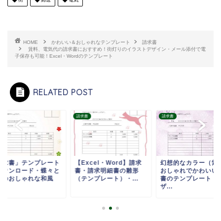
HOME
かわいい＆おしゃれなテンプレート
請求書
賃料、電気代の請求書におすすめ！街灯りのイラストデザイン・メール添付で電
子保存も可能！Excel・Wordのテンプレート
RELATED POST
書
請求書
請求書
請求書」テンプレート
【Excel・Word】請求
幻想的なカラー（紫
ダウンロード・蝶々と
書・請求明細書の雛形
おしゃれでかわいい
花のおしゃれな和風
（テンプレート）・...
書のテンプレート・
.
ザ...