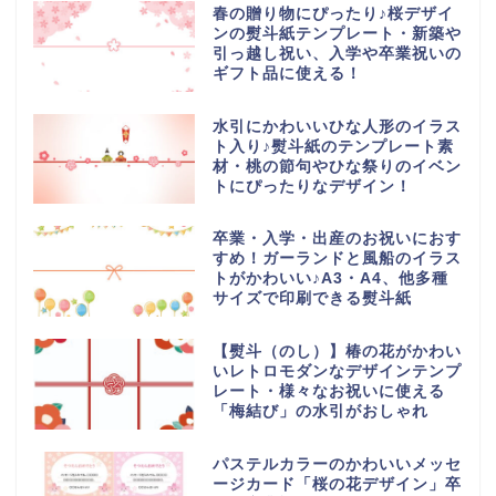
春の贈り物にぴったり♪桜デザイ
ンの熨斗紙テンプレート・新築や
引っ越し祝い、入学や卒業祝いの
ギフト品に使える！
水引にかわいいひな人形のイラス
ト入り♪熨斗紙のテンプレート素
材・桃の節句やひな祭りのイベン
トにぴったりなデザイン！
卒業・入学・出産のお祝いにおす
すめ！ガーランドと風船のイラス
トがかわいい♪A3・A4、他多種
サイズで印刷できる熨斗紙
【熨斗（のし）】椿の花がかわい
いレトロモダンなデザインテンプ
レート・様々なお祝いに使える
「梅結び」の水引がおしゃれ
パステルカラーのかわいいメッセ
ージカード「桜の花デザイン」卒