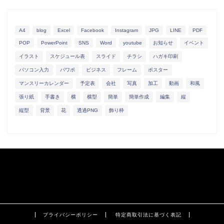
A4
blog
Excel
Facebook
Instagram
JPG
LINE
PDF
POP
PowerPoint
SNS
Word
youtube
お知らせ
イベント
イラスト
スケジュール表
スライド
チラシ
ハガキ印刷
パソコン入力
パワポ
ビジネス
フレーム
ポスター
マンスリーカレンダー
予定表
会社
写真
加工
動画
和風
張り紙
手書き
横
横型
簡単
簡単作成
編集
縦
縦型
背景
花
透過PNG
飾り枠
プライバシーポリシー
特定商取引法に基づく表記