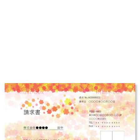
illust-box
illust-box