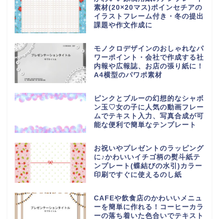
素材(20×20マス)ポインセチアの
イラストフレーム付き・冬の提出
課題や作文作成に
モノクロデザインのおしゃれなパ
ワーポイント・会社で作成する社
内報や広報誌、お店の張り紙に！
A4横型のパワポ素材
ピンクとブルーの幻想的なシャボ
ン玉♡女の子に人気の動画フレー
ムでテキスト入力、写真合成が可
能な便利で簡単なテンプレート
お祝いやプレゼントのラッピング
に♪かわいいイチゴ柄の熨斗紙テ
ンプレート(蝶結びの水引)カラー
印刷ですぐに使えるのし紙
CAFEや飲食店のかわいいメニュ
ーを簡単に作れる！コーヒーカラ
ーの落ち着いた色合いでテキスト