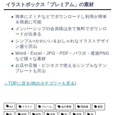
イラストボックス「プレミアム」の素材
簡単にＺＩＰなどでダウンロードし利用が簡単
＆簡易に可能
メンバーシップの会員様は全て無料でダウンロ
ードが出来る
シンプル+かわいい＆おしゃれなイラストデザイ
ン盛り沢山
Word・Excel・JPG・PDF・パワポ・透過PNG
など様々な素材
お店や店舗・ビジネスで使えるシンプルなテン
プレートも沢山
→TOPに戻る(他のカテゴリーも見る)
A4
イラスト
フレーム
会計事務
明細書
書類
秋
経理
縦型
背景
花
花壇
赤