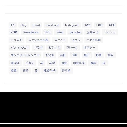
A4
blog
Excel
Facebook
Instagram
JPG
LINE
PDF
POP
PowerPoint
SNS
Word
youtube
お知らせ
イベント
イラスト
スケジュール表
スライド
チラシ
ハガキ印刷
パソコン入力
パワポ
ビジネス
フレーム
ポスター
マンスリーカレンダー
予定表
会社
写真
加工
動画
和風
張り紙
手書き
横
横型
簡単
簡単作成
編集
縦
縦型
背景
花
透過PNG
飾り枠