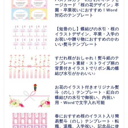
ージカード「桜の花デザイン」卒
園・卒業祝いにおすすめ！Word
対応のテンプレート
【短冊のし】蝶結びの水引・桜の
イラストデザイン、卒業・入学の
お祝いや贈り物におすすめのかわ
いい熨斗テンプレート
すだれ桜がおしゃれ！熨斗紙のテ
ンプレート素材・ストライプ柄の
背景付きイラストでリボン風の蝶
結び水引がかわいい♪
お花のイラスト付きオリジナル熨
斗（のし）テンプレート・紅白の
蝶結びの水引で御祝い、内祝い
用・Wordで文字入れ可能
春におすすめ桜のイラスト入り簡
易熨斗（のし）テンプレート・転
職、退職、入学祝い、記念品に使