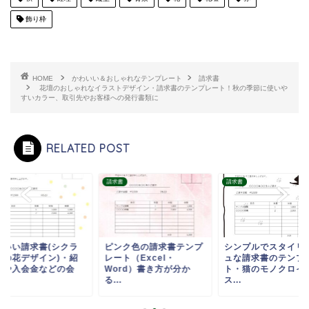
飾り枠
HOME
かわいい＆おしゃれなテンプレート
請求書
花壇のおしゃれなイラストデザイン・請求書のテンプレート！秋の季節に使いや
すいカラー、取引先やお客様への発行書類に
RELATED POST
書
請求書
請求書
わいい請求書(シクラ
ピンク色の請求書テンプ
シンプルでスタイリ
ンの花デザイン)・紹
レート（Excel・
ュな請求書のテンプ
料や入会金などの会
Word）書き方が分か
ト・猫のモノクロイ
.
る...
ス...