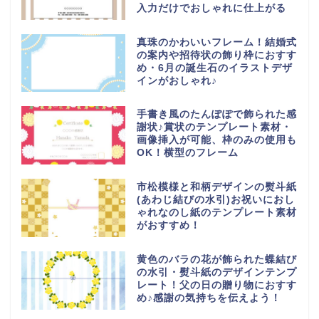
入力だけでおしゃれに仕上がる
真珠のかわいいフレーム！結婚式
の案内や招待状の飾り枠におすす
め・6月の誕生石のイラストデザ
インがおしゃれ♪
手書き風のたんぽぽで飾られた感
謝状♪賞状のテンプレート素材・
画像挿入が可能、枠のみの使用も
OK！横型のフレーム
市松模様と和柄デザインの熨斗紙
(あわじ結びの水引)お祝いにおし
ゃれなのし紙のテンプレート素材
がおすすめ！
黄色のバラの花が飾られた蝶結び
の水引・熨斗紙のデザインテンプ
レート！父の日の贈り物におすす
め♪感謝の気持ちを伝えよう！