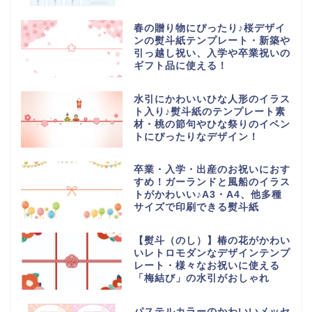
春の贈り物にぴったり♪桜デザイ
ンの熨斗紙テンプレート・新築や
引っ越し祝い、入学や卒業祝いの
ギフト品に使える！
水引にかわいいひな人形のイラス
ト入り♪熨斗紙のテンプレート素
材・桃の節句やひな祭りのイベン
トにぴったりなデザイン！
卒業・入学・出産のお祝いにおす
すめ！ガーランドと風船のイラス
トがかわいい♪A3・A4、他多種
サイズで印刷できる熨斗紙
【熨斗（のし）】椿の花がかわい
いレトロモダンなデザインテンプ
レート・様々なお祝いに使える
「梅結び」の水引がおしゃれ
パステルカラーのかわいいメッセ