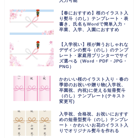
入力可能
【春におすすめ】桜のイラスト入
り熨斗（のし）テンプレート・表
書き、氏名もWordで簡単入力・
卒業、入学、入園におすすめ
【入学祝い】桜が舞うおしゃれな
デザインの熨斗（のし）のテンプ
レート・家庭用プリンターでサイ
ズ選べる（Word・PDF・JPG・
PNG）
かわいい桜のイラスト入り・春の
季節のお祝いや贈り物(入学祝、
卒園祝、内祝)に使える短冊熨斗
（のし）テンプレート(テキスト
変更可)
入学祝、合格祝、お祝いにおすす
めの短冊型熨斗（のし）テンプレ
ート・かわいいお花のイラスト入
りでオリジナル熨斗を作れる