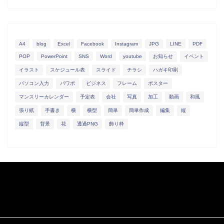
A4
blog
Excel
Facebook
Instagram
JPG
LINE
PDF
POP
PowerPoint
SNS
Word
youtube
お知らせ
イベント
イラスト
スケジュール表
スライド
チラシ
ハガキ印刷
パソコン入力
パワポ
ビジネス
フレーム
ポスター
マンスリーカレンダー
予定表
会社
写真
加工
動画
和風
張り紙
手書き
横
横型
簡単
簡単作成
編集
縦
縦型
背景
花
透過PNG
飾り枠