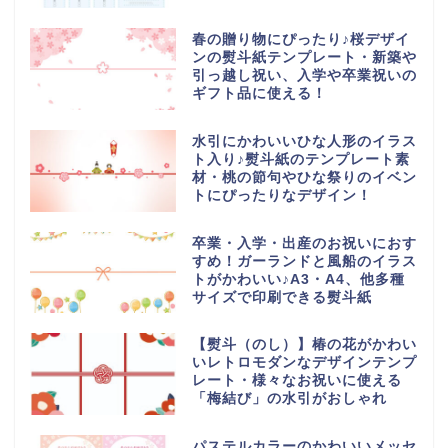
春の贈り物にぴったり♪桜デザイ
ンの熨斗紙テンプレート・新築や
引っ越し祝い、入学や卒業祝いの
ギフト品に使える！
水引にかわいいひな人形のイラス
ト入り♪熨斗紙のテンプレート素
材・桃の節句やひな祭りのイベン
トにぴったりなデザイン！
卒業・入学・出産のお祝いにおす
すめ！ガーランドと風船のイラス
トがかわいい♪A3・A4、他多種
サイズで印刷できる熨斗紙
【熨斗（のし）】椿の花がかわい
いレトロモダンなデザインテンプ
レート・様々なお祝いに使える
「梅結び」の水引がおしゃれ
パステルカラーのかわいいメッセ