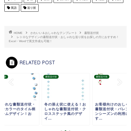
英語
送り状
HOME
かわいい＆おしゃれなテンプレート
書類送付状
レトロなデザインの書類送付状・おしゃれな送り状をお探しの方におすすめ！
Excel・Wordで英文作成も可能！
RELATED POST
送付状
書類送付状
書類送付状
しゃれな書類送付状・
冬の添え状に使える！お
お客様向けのおしゃ
ルーカラーのタイル柄
しゃれな書類送付状・ク
書類送付状・バレン
レームデザイン！お
ロスステッチ風のデザ
ンシーズンの利用に
.
イ...
す...