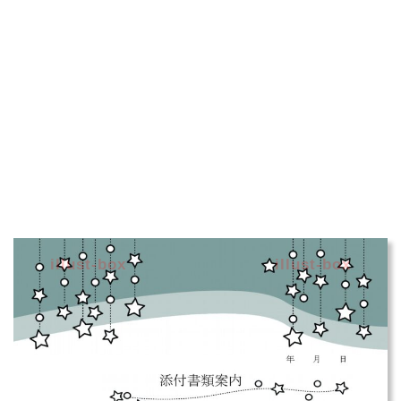
illust-box
illust-box