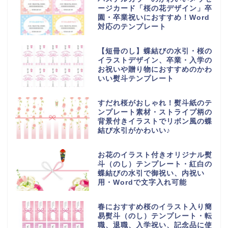
ージカード「桜の花デザイン」卒
園・卒業祝いにおすすめ！Word
対応のテンプレート
【短冊のし】蝶結びの水引・桜の
イラストデザイン、卒業・入学の
お祝いや贈り物におすすめのかわ
いい熨斗テンプレート
すだれ桜がおしゃれ！熨斗紙のテ
ンプレート素材・ストライプ柄の
背景付きイラストでリボン風の蝶
結び水引がかわいい♪
お花のイラスト付きオリジナル熨
斗（のし）テンプレート・紅白の
蝶結びの水引で御祝い、内祝い
用・Wordで文字入れ可能
春におすすめ桜のイラスト入り簡
易熨斗（のし）テンプレート・転
職、退職、入学祝い、記念品に使