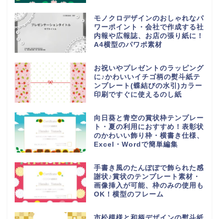
モノクロデザインのおしゃれなパ
ワーポイント・会社で作成する社
内報や広報誌、お店の張り紙に！
A4横型のパワポ素材
お祝いやプレゼントのラッピング
に♪かわいいイチゴ柄の熨斗紙テ
ンプレート(蝶結びの水引)カラー
印刷ですぐに使えるのし紙
向日葵と青空の賞状枠テンプレー
ト・夏の利用におすすめ！表彰状
のかわいい飾り枠・横書き仕様、
Excel・Wordで簡単編集
手書き風のたんぽぽで飾られた感
謝状♪賞状のテンプレート素材・
画像挿入が可能、枠のみの使用も
OK！横型のフレーム
市松模様と和柄デザインの熨斗紙