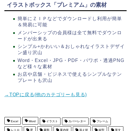
イラストボックス「プレミアム」の素材
簡単にＺＩＰなどでダウンロードし利用が簡単
＆簡易に可能
メンバーシップの会員様は全て無料でダウンロ
ードが出来る
シンプル+かわいい＆おしゃれなイラストデザイ
ン盛り沢山
Word・Excel・JPG・PDF・パワポ・透過PNG
など様々な素材
お店や店舗・ビジネスで使えるシンプルなテン
プレートも沢山
→TOPに戻る(他のカテゴリーも見る)
Excel
Word
イラスト
カバーレター
フレーム
レトロ
星
書類
案内状
添え状
縦型
英文