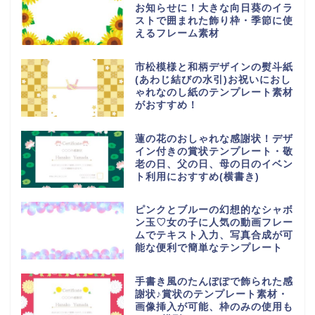
お知らせに！大きな向日葵のイラ
ストで囲まれた飾り枠・季節に使
えるフレーム素材
市松模様と和柄デザインの熨斗紙
(あわじ結びの水引)お祝いにおし
ゃれなのし紙のテンプレート素材
がおすすめ！
蓮の花のおしゃれな感謝状！デザ
イン付きの賞状テンプレート・敬
老の日、父の日、母の日のイベン
ト利用におすすめ(横書き)
ピンクとブルーの幻想的なシャボ
ン玉♡女の子に人気の動画フレー
ムでテキスト入力、写真合成が可
能な便利で簡単なテンプレート
手書き風のたんぽぽで飾られた感
謝状♪賞状のテンプレート素材・
画像挿入が可能、枠のみの使用も