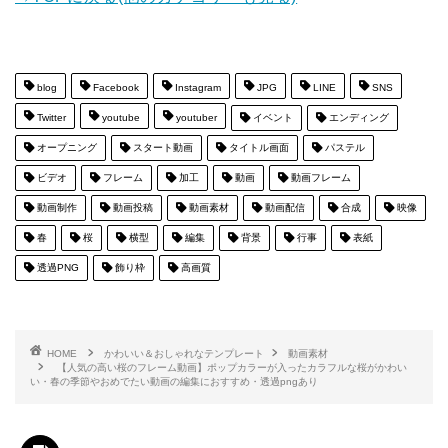
blog
Facebook
Instagram
JPG
LINE
SNS
Twitter
youtube
youtuber
イベント
エンディング
オープニング
スタート動画
タイトル画面
パステル
ビデオ
フレーム
加工
動画
動画フレーム
動画制作
動画投稿
動画素材
動画配信
合成
映像
春
桜
横型
編集
背景
行事
表紙
透過PNG
飾り枠
高画質
HOME
かわいい＆おしゃれなテンプレート
動画素材
【人気の高い桜のフレーム動画】ポップカラーが入ったカラフルな桜がかわい
い・春の季節やおめでたい動画の編集におすすめ・透過pngあり