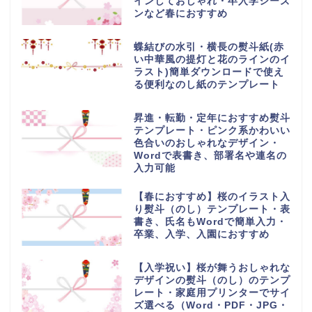
インしておしゃれ・卒入学シーズ
ンなど春におすすめ
蝶結びの水引・横長の熨斗紙(赤
い中華風の提灯と花のラインのイ
ラスト)簡単ダウンロードで使え
る便利なのし紙のテンプレート
昇進・転勤・定年におすすめ熨斗
テンプレート・ピンク系かわいい
色合いのおしゃれなデザイン・
Wordで表書き、部署名や連名の
入力可能
【春におすすめ】桜のイラスト入
り熨斗（のし）テンプレート・表
書き、氏名もWordで簡単入力・
卒業、入学、入園におすすめ
【入学祝い】桜が舞うおしゃれな
デザインの熨斗（のし）のテンプ
レート・家庭用プリンターでサイ
ズ選べる（Word・PDF・JPG・