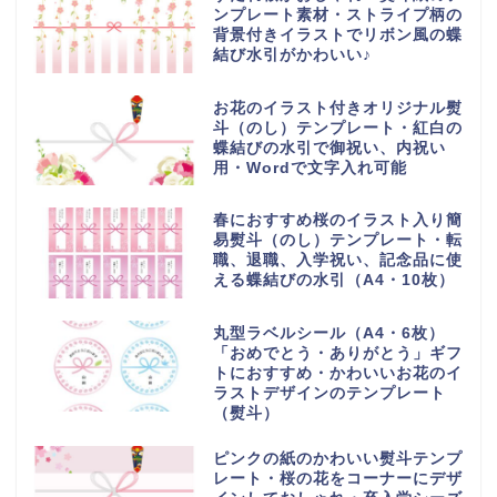
ンプレート素材・ストライプ柄の
背景付きイラストでリボン風の蝶
結び水引がかわいい♪
お花のイラスト付きオリジナル熨
斗（のし）テンプレート・紅白の
蝶結びの水引で御祝い、内祝い
用・Wordで文字入れ可能
春におすすめ桜のイラスト入り簡
易熨斗（のし）テンプレート・転
職、退職、入学祝い、記念品に使
える蝶結びの水引（A4・10枚）
丸型ラベルシール（A4・6枚）
「おめでとう・ありがとう」ギフ
トにおすすめ・かわいいお花のイ
ラストデザインのテンプレート
（熨斗）
ピンクの紙のかわいい熨斗テンプ
レート・桜の花をコーナーにデザ