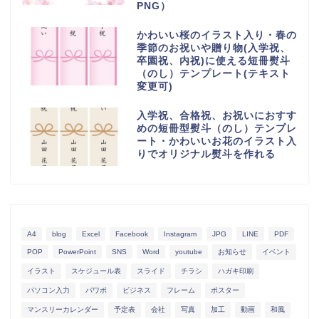
PNG）
かわいい桜のイラスト入り・春の
季節のお祝いや贈り物(入学祝、
卒園祝、内祝)に使える短冊熨斗
（のし）テンプレート(テキスト
変更可)
入学祝、合格祝、お祝いにおすす
めの短冊型熨斗（のし）テンプレ
ート・かわいいお花のイラスト入
りでオリジナル熨斗を作れる
A4
blog
Excel
Facebook
Instagram
JPG
LINE
PDF
POP
PowerPoint
SNS
Word
youtube
お知らせ
イベント
イラスト
スケジュール表
スライド
チラシ
ハガキ印刷
パソコン入力
パワポ
ビジネス
フレーム
ポスター
マンスリーカレンダー
予定表
会社
写真
加工
動画
和風