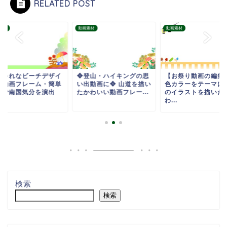
RELATED POST
素材
動画素材
動画素材
しゃれなビーチデザイ
❖登山・ハイキングの思
【お祭り動画の編集
の動画フレーム・簡単
い出動画に❖ 山道を描い
色カラーをテーマに
成で南国気分を演出
たかわいい動画フレー...
のイラストを描いた
.
わ...
検索
検索