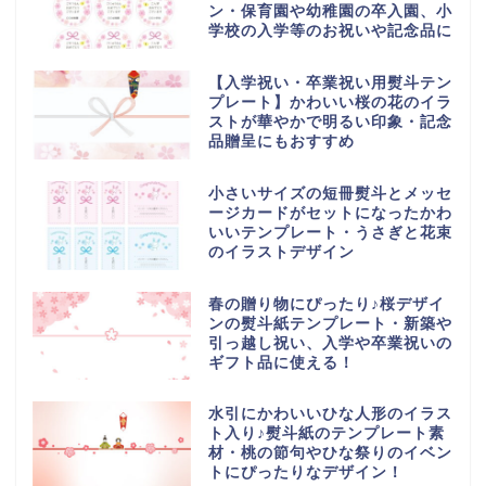
ン・保育園や幼稚園の卒入園、小
学校の入学等のお祝いや記念品に
【入学祝い・卒業祝い用熨斗テン
プレート】かわいい桜の花のイラ
ストが華やかで明るい印象・記念
品贈呈にもおすすめ
小さいサイズの短冊熨斗とメッセ
ージカードがセットになったかわ
いいテンプレート・うさぎと花束
のイラストデザイン
春の贈り物にぴったり♪桜デザイ
ンの熨斗紙テンプレート・新築や
引っ越し祝い、入学や卒業祝いの
ギフト品に使える！
水引にかわいいひな人形のイラス
ト入り♪熨斗紙のテンプレート素
材・桃の節句やひな祭りのイベン
トにぴったりなデザイン！