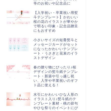
等のお祝いや記念品に
【入学祝い・卒業祝い用熨
斗テンプレート】かわいい
桜の花のイラストが華やか
で明るい印象・記念品贈呈
にもおすすめ
小さいサイズの短冊熨斗と
メッセージカードがセット
になったかわいいテンプレ
ート・うさぎと花束のイラ
ストデザイン
春の贈り物にぴったり♪桜
デザインの熨斗紙テンプレ
ート・新築や引っ越し祝
い、入学や卒業祝いのギフ
ト品に使える！
水引にかわいいひな人形の
イラスト入り♪熨斗紙のテ
ンプレート素材・桃の節句
やひな祭りのイベントにぴ