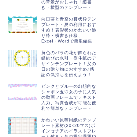
の背景がおしゃれ！縦書
き・横型のテンプレート
向日葵と青空の賞状枠テン
プレート・夏の利用におす
すめ！表彰状のかわいい飾
り枠・横書き仕様、
Excel・Wordで簡単編集
黄色のバラの花が飾られた
蝶結びの水引・熨斗紙のデ
ザインテンプレート！父の
日の贈り物におすすめ♪感
謝の気持ちを伝えよう！
ピンクとブルーの幻想的な
シャボン玉♡女の子に人気
の動画フレームでテキスト
入力、写真合成が可能な便
利で簡単なテンプレート
かわいい原稿用紙のテンプ
レート素材(20×20マス)ポ
インセチアのイラストフレ
ーム付き・冬の提出課題や