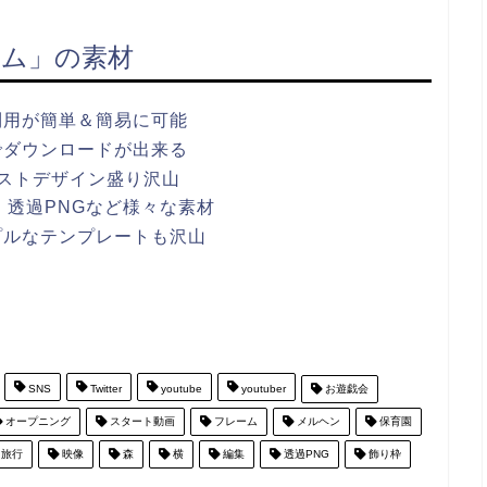
ム」の素材
利用が簡単＆簡易に可能
でダウンロードが出来る
ストデザイン盛り沢山
ワポ・透過PNGなど様々な素材
プルなテンプレートも沢山
SNS
Twitter
youtube
youtuber
お遊戯会
オープニング
スタート動画
フレーム
メルヘン
保育園
旅行
映像
森
横
編集
透過PNG
飾り枠