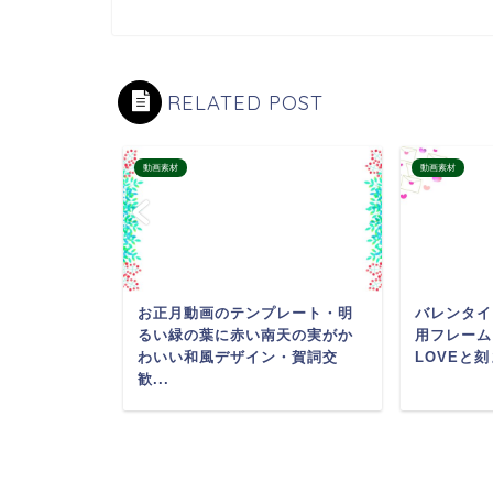
RELATED POST
動画素材
動画素材
おすすめ！
お正月動画のテンプレート・明
バレンタイ
いいイラス
るい緑の葉に赤い南天の実がか
用フレーム
明るい配
わいい和風デザイン・賀詞交
LOVEと刻
歓...