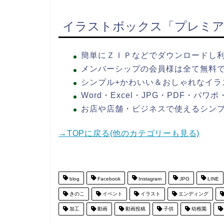
イラストボックス「プレミア
簡単にＺＩＰなどでダウンロードし
メンバーシップの会員様は全て無料
シンプル+かわいい＆おしゃれなイラ
Word・Excel・JPG・PDF・パ
お店や店舗・ビジネスで使えるシン
→TOPに戻る(他のカテゴリーも見る)
blog
Facebook
Instagram
JPG
LINE
きのこ
イベント
イラスト
エンディング
加工
動画
動画投稿
子供
幼稚園