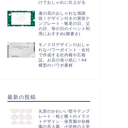
けでおしゃれに仕上がる
蓮の花のおしゃれな感謝
状！デザイン付きの賞状テ
ンプレート・敬老の日、父
の日、母の日のイベント利
用におすすめ(横書き)
画素材
動画素材
モノクロデザインのおしゃ
れなパワーポイント・会社
で作成する社内報や広報
誌、お店の張り紙に！A4
横型のパワポ素材
正月動画のテンプレート・明
バレンタインのモチーフの動画
い緑の葉に赤い南天の実がか
用フレーム・ハート型チョコに
いい和風デザイン・賀詞交
LOVEと刻まれたかわいいイ...
最新の投稿
...
丸形のかわいい熨斗テンプ
レート・桜と蝶々のイラス
トデザイン・保育園や幼稚
園の卒入園、小学校の入学