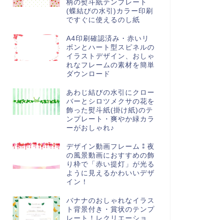
柄の熨斗紙テンプレート
(蝶結びの水引)カラー印刷
ですぐに使えるのし紙
A4印刷確認済み・赤いリ
ボンとハート型スピネルの
イラストデザイン、おしゃ
れなフレームの素材を簡単
ダウンロード
あわじ結びの水引にクロー
バーとシロツメクサの花を
飾った熨斗紙(掛け紙)のテ
ンプレート・爽やか緑カラ
ーがおしゃれ♪
デザイン動画フレーム⁑夜
の風景動画におすすめの飾
り枠で「赤い提灯」が光る
ように見えるかわいいデザ
イン！
バナナのおしゃれなイラス
ト背景付き・賞状のテンプ
レート！レクリエーショ